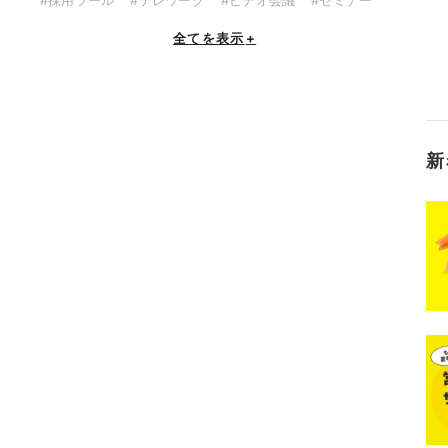
全てを表示
+
新