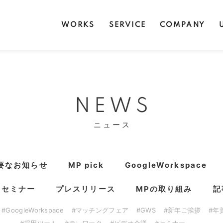
WORKS
SERVICE
COMPANY
NEWS
ニュース
要なお知らせ
MP pick
GoogleWorkspace
・セミナー
プレスリリース
MPの取り組み
記
#GoogleWorkspace
#マッチングフェア
#GWS
#新年ご挨拶
#年
#採用ツール
#テレワーク
#ビデオ会議
#セミナー