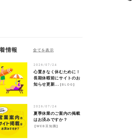
着情報
2026/07/24
心置きなく休むために！
長期休暇前にサイトのお
知らせ更新...
[
BLOG
]
2026/07/24
夏季休業のご案内の掲載
はお済みですか？
[
WEB豆知識
]