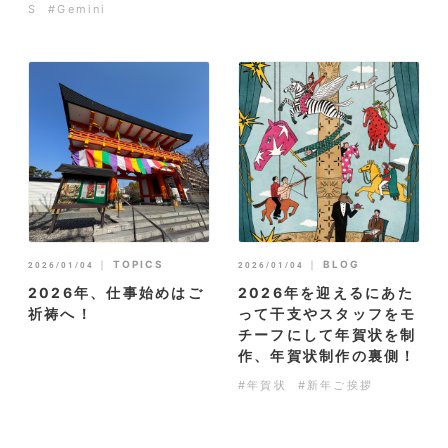
S
#Gemini
｜
TOPICS
｜
BLOG
2026/01/04
2026/01/04
2026年、仕事始めはご
2026年を迎えるにあた
祈祷へ！
って干支やスタッフをモ
チーフにして年賀状を制
作、年賀状制作の裏側！
#年賀状
#新年ご挨拶