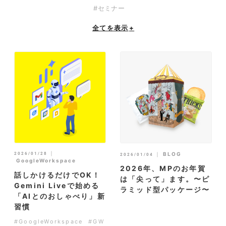
#セミナー
全てを表示
+
｜
2026/01/28
｜
BLOG
2026/01/04
GoogleWorkspace
2026年、MPのお年賀
話しかけるだけでOK！
は「尖って」ます。〜ピ
Gemini Liveで始める
ラミッド型パッケージ〜
「AIとのおしゃべり」新
習慣
#GoogleWorkspace
#GW