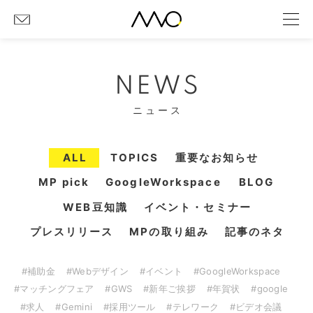
NEWS
ニュース
ALL
TOPICS
重要なお知らせ
MP pick
GoogleWorkspace
BLOG
WEB豆知識
イベント・セミナー
プレスリリース
MPの取り組み
記事のネタ
#補助金
#Webデザイン
#イベント
#GoogleWorkspace
#マッチングフェア
#GWS
#新年ご挨拶
#年賀状
#google
#求人
#Gemini
#採用ツール
#テレワーク
#ビデオ会議