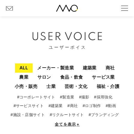
USER VOICE
ユーザーボイス
ALL
メーカー・製造業
建築業
商社
農業
サロン
食品・飲食
サービス業
小売・販売
士業
芸術・文化
福祉・介護
#コーポレートサイト
#製造業
#撮影
#採用強化
#サービスサイト
#建築業
#商社
#ロゴ制作
#動画
#施設・店舗サイト
#リクルートサイト
#ブランディング
全てを表示
+