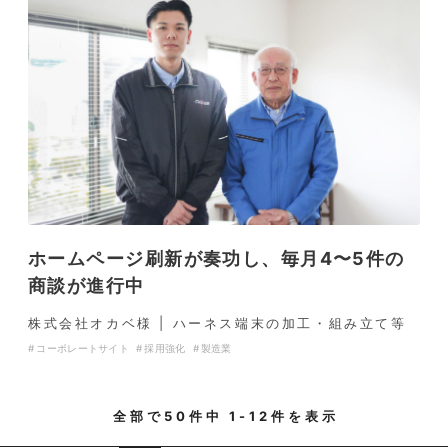
ホームページ刷新が奏功し、毎月4〜5件の
商談が進行中
株式会社オカベ様 | ハーネス端末の加工・組み立て等
コーポレートサイト
採用強化
製造業
全部で
50
件中
1-12
件を表示