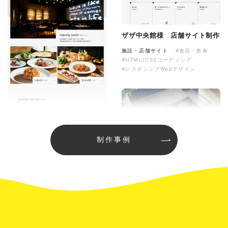
ザザ中央館様 店舗サイト制作
施設・店舗サイト
#食品・飲食
#HTML/CSSコーディング
#レスポンシブWebデザイン
制作事例
オリジナルロゴ入り迷彩柄フロ
アマット
印刷物
#アパレル・ファッション
#フロアマット
イタヤマチバル様 店舗サイト