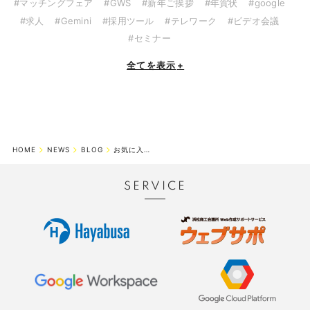
#マッチングフェア
#GWS
#新年ご挨拶
#年賀状
#google
#求人
#Gemini
#採用ツール
#テレワーク
#ビデオ会議
#セミナー
全てを表示
+
HOME
NEWS
BLOG
お気に入りボールペン(OKB48)総選挙
SERVICE