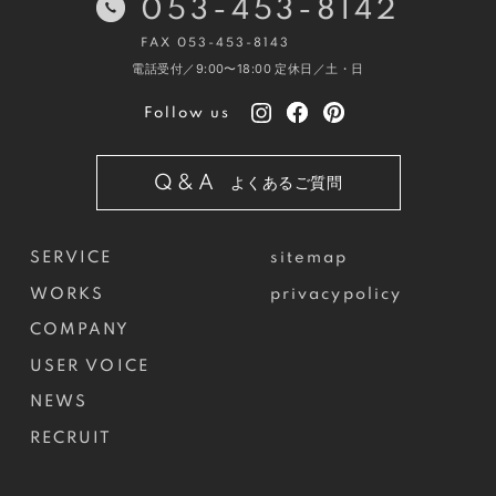
053-453-8142
FAX 053-453-8143
電話受付／9:00〜18:00
定休日／土・日
Follow us
Q&A
よくあるご質問
SERVICE
sitemap
WORKS
privacypolicy
COMPANY
USER VOICE
NEWS
RECRUIT