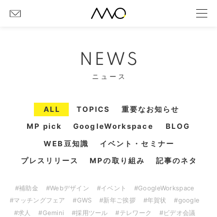
NEWS
ニュース
ALL
TOPICS
重要なお知らせ
MP pick
GoogleWorkspace
BLOG
WEB豆知識
イベント・セミナー
プレスリリース
MPの取り組み
記事のネタ
#補助金
#Webデザイン
#イベント
#GoogleWorkspace
#マッチングフェア
#GWS
#新年ご挨拶
#年賀状
#google
#求人
#Gemini
#採用ツール
#テレワーク
#ビデオ会議