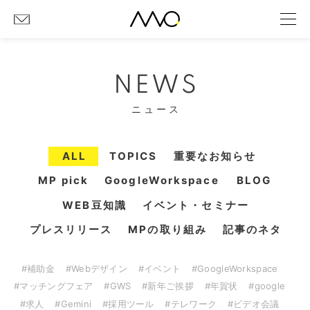
NEWS
ニュース
ALL
TOPICS
重要なお知らせ
MP pick
GoogleWorkspace
BLOG
WEB豆知識
イベント・セミナー
プレスリリース
MPの取り組み
記事のネタ
#補助金
#Webデザイン
#イベント
#GoogleWorkspace
#マッチングフェア
#GWS
#新年ご挨拶
#年賀状
#google
#求人
#Gemini
#採用ツール
#テレワーク
#ビデオ会議