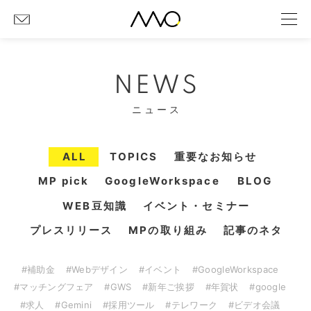
NEWS
ニュース
ALL
TOPICS
重要なお知らせ
MP pick
GoogleWorkspace
BLOG
WEB豆知識
イベント・セミナー
プレスリリース
MPの取り組み
記事のネタ
#補助金
#Webデザイン
#イベント
#GoogleWorkspace
#マッチングフェア
#GWS
#新年ご挨拶
#年賀状
#google
#求人
#Gemini
#採用ツール
#テレワーク
#ビデオ会議