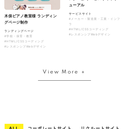
ューアル
サービスサイト
木俣ピアノ教室様 ランディン
#メーカー・製造業・工業・インフ
グページ制作
ラ
#HTML/CSSコーディング
ランディングページ
#レスポンシブWebデザイン
#学校・保育・教育
#HTML/CSSコーディング
#レスポンシブWebデザイン
View More ＋
ALL
コーポレートサイト
リクルートサイト