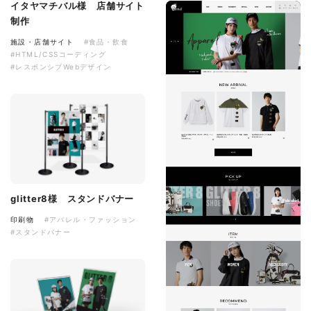
イタヤマチバル様 店舗サイト
制作
施設・店舗サイト
#食品・飲食
#HTML/CSSコーディング
#レスポンシブWebデザイン
glitter8様 スタンドバナー
印刷物
#アパレル・ファッション
#スタンドバナー