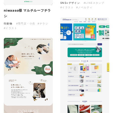
SNS×デザイン
#LINEスタンプ
#イラスト
#ノベルティ
niwaaso様 マルチルーフチラ
シ
印刷物
#専門店・小売
#チラシ
#イラスト