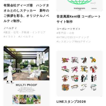
有限会社ディーズ様 ハンドタ
オルとのしステッカー 新年の
ご挨拶を彩る、オリジナルノベ
音楽萬屋Kent様 コーポレート
ルティ制作。
サイト制作
ノベルティ
コーポレートサイト
#建設・住宅・不動産・インテリア
#専門店・小売
#イラスト
#ノベルティ
#HTML/CSSコーディング
#レスポンシブWebデザイン
LINEスタンプ2026