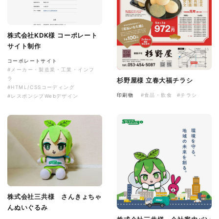
株式会社KDK様 コーポレート
サイト制作
コーポレートサイト
#メーカー・製造業・工業・インフ
ラ
杉野屋様 立春大福チラシ
#HTML/CSSコーディング
印刷物
#食品・飲食
#チラシ
#レスポンシブWebデザイン
株式会社三共様 さんきょちゃ
んぬいぐるみ