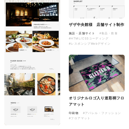
ザザ中央館様 店舗サイト制作
施設・店舗サイト
#食品・飲食
#HTML/CSSコーディング
#レスポンシブWebデザイン
オリジナルロゴ入り迷彩柄フロ
アマット
印刷物
#アパレル・ファッション
#フロアマット