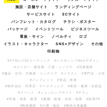
施設・店舗サイト
ランディングページ
サービスサイト
ECサイト
パンフレット・カタログ
チラシ・ポスター
パッケージ
イベントツール
ビジネスツール
看板・サイン
ノベルティ
ロゴ
イラスト・キャラクター
SNS×デザイン
その他
印刷物
#HTML/CSSコーディング
#レスポンシブWebデザイン
#メーカー・製造業・工業・インフラ
#写真撮影
#建設・住宅・不動産・インテリア
#イラスト
#専門店・小売
#パンフレット
#食品・飲食
#制作会社・代理店・マーケティング
#美容・健康・化粧品
#イベント
#ショッピングサイト
#チラシ
#学校・保育・教育
#農園・牧場・自然・漁業
#採用PR
#動画撮影
#介護・福祉
#動画企画編集