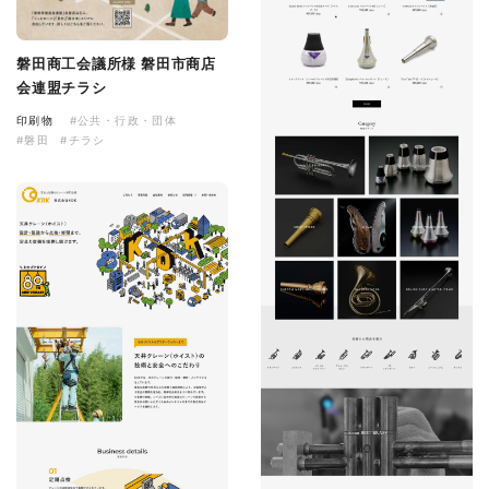
磐田商工会議所様 磐田市商店
会連盟チラシ
印刷物
#公共・行政・団体
#磐田
#チラシ