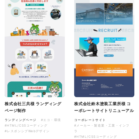
株式会社三共様 ランディング
株式会社鈴木塗装工業所様 コ
ページ制作
ーポレートサイトリニューアル
ランディングページ
#エコ・環境
コーポレートサイト
#HTML/CSSコーディング
#メーカー・製造業・工業・インフ
#レスポンシブWebデザイン
ラ
#HTML/CSSコーディング