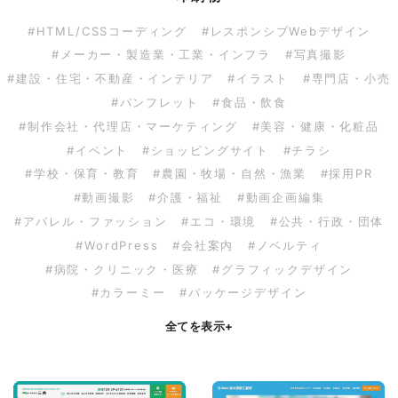
#HTML/CSSコーディング
#レスポンシブWebデザイン
#メーカー・製造業・工業・インフラ
#写真撮影
#建設・住宅・不動産・インテリア
#イラスト
#専門店・小売
#パンフレット
#食品・飲食
#制作会社・代理店・マーケティング
#美容・健康・化粧品
#イベント
#ショッピングサイト
#チラシ
#学校・保育・教育
#農園・牧場・自然・漁業
#採用PR
#動画撮影
#介護・福祉
#動画企画編集
#アパレル・ファッション
#エコ・環境
#公共・行政・団体
#WordPress
#会社案内
#ノベルティ
#病院・クリニック・医療
#グラフィックデザイン
#カラーミー
#パッケージデザイン
全てを表示
+