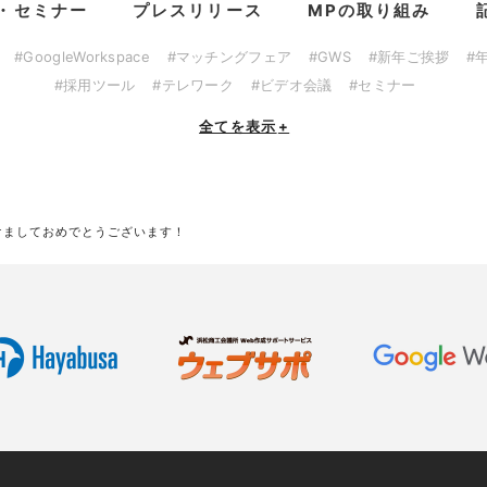
・セミナー
プレスリリース
MPの取り組み
#GoogleWorkspace
#マッチングフェア
#GWS
#新年ご挨拶
#
#採用ツール
#テレワーク
#ビデオ会議
#セミナー
全てを表示
+
明けましておめでとうございます！