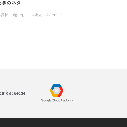
記事のネタ
年賀状
#google
#求人
#Gemini