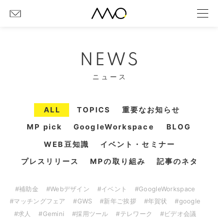
NEWS
ニュース
ALL
TOPICS
重要なお知らせ
MP pick
GoogleWorkspace
BLOG
WEB豆知識
イベント・セミナー
プレスリリース
MPの取り組み
記事のネタ
#補助金
#Webデザイン
#イベント
#GoogleWorkspace
#マッチングフェア
#GWS
#新年ご挨拶
#年賀状
#google
#求人
#Gemini
#採用ツール
#テレワーク
#ビデオ会議