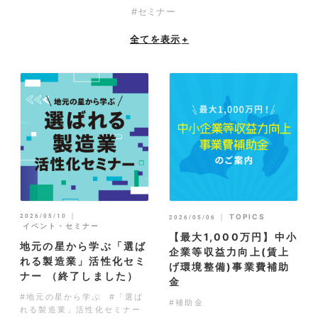
#セミナー
全てを表示
+
｜
2026/05/10
｜
TOPICS
2026/05/06
イベント・セミナー
【最大1,000万円】中小
地元の星から学ぶ「選ば
企業等収益力向上(賃上
れる製造業」活性化セミ
げ環境整備)事業費補助
ナー （終了しました）
金
#地元の星から学ぶ
#「選ば
#補助金
れる製造業」活性化セミナー