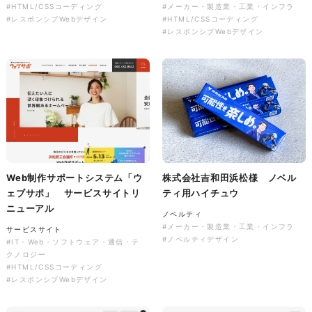
#HTML/CSSコーディング
#メーカー・製造業・工業・インフラ
ソレイユ障害年金サポートセン
#レスポンシブWebデザイン
#HTML/CSSコーディング
ター様 コーポレートサイト制
#レスポンシブWebデザイン
作
コーポレートサイト
#介護・福祉
#HTML/CSSコーディング
#レスポンシブWebデザイン
Web制作サポートシステム「ウ
株式会社吉和田浜松様 ノベル
ェブサポ」 サービスサイトリ
ティ用ハイチュウ
ニューアル
ノベルティ
#メーカー・製造業・工業・インフラ
サービスサイト
#ノベルティデザイン
#IT・Web・ソフトウェア・通信・テ
クノロジー
#HTML/CSSコーディング
#レスポンシブWebデザイン