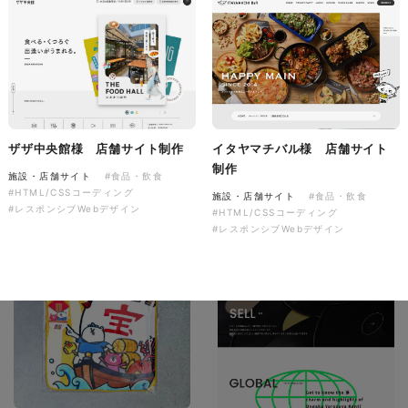
株式会社colorful studio様
『かねた忠右衛門』 サービス
ザザ中央館様 店舗サイト制作
イタヤマチバル様 店舗サイト
サイト制作
制作
施設・店舗サイト
#食品・飲食
サービスサイト
#HTML/CSSコーディング
#アパレル・ファッション
施設・店舗サイト
#食品・飲食
#レスポンシブWebデザイン
#HTML/CSSコーディング
#HTML/CSSコーディング
#レスポンシブWebデザイン
#レスポンシブWebデザイン