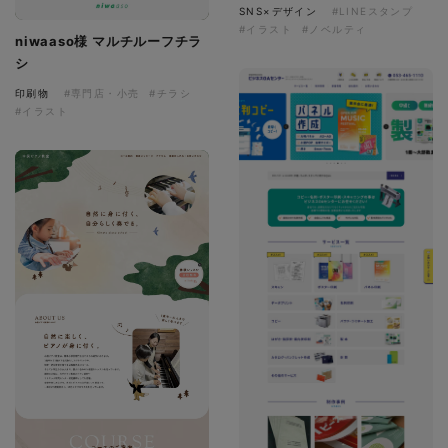
SNS×デザイン
#LINEスタンプ
#イラスト
#ノベルティ
niwaaso様 マルチルーフチラ
シ
印刷物
#専門店・小売
#チラシ
#イラスト