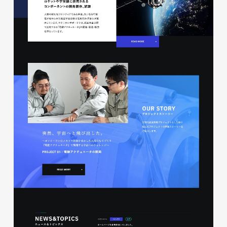
磐田商工会議所様 磐田市商店
会連盟チラシ
印刷物
#公共・行政・団体
#磐田
#チラシ