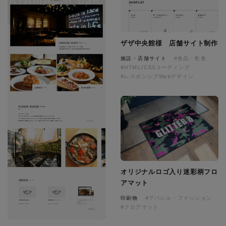
ザザ中央館様 店舗サイト制作
施設・店舗サイト
#食品・飲食
#HTML/CSSコーディング
#レスポンシブWebデザイン
オリジナルロゴ入り迷彩柄フロ
アマット
印刷物
#アパレル・ファッション
#フロアマット