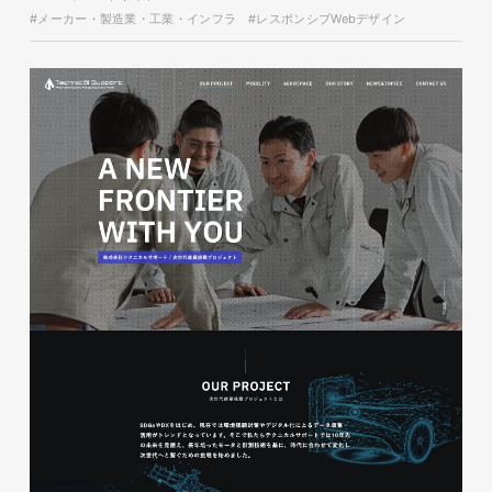
#メーカー・製造業・工業・インフラ
#レスポンシブWebデザイン
glitter8様 A4スタンドバナ
ー
印刷物
#アパレル・ファッション
#A4スタンドバナー
glitter8様 吹き出しPOP
glitter8様 ECサイト制作
印刷物
#アパレル・ファッション
#吹き出しPOP
ECサイト
#アパレル・ファッション
#HTML/CSSコーディング
#レスポンシブWebデザイン