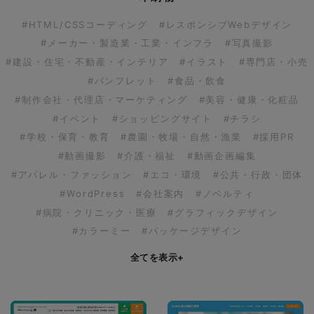
#HTML/CSSコーディング
#レスポンシブWebデザイン
#メーカー・製造業・工業・インフラ
#写真撮影
#建設・住宅・不動産・インテリア
#イラスト
#専門店・小売
#パンフレット
#食品・飲食
#制作会社・代理店・マーケティング
#美容・健康・化粧品
#イベント
#ショッピングサイト
#チラシ
#学校・保育・教育
#農園・牧場・自然・漁業
#採用PR
#動画撮影
#介護・福祉
#動画企画編集
#アパレル・ファッション
#エコ・環境
#公共・行政・団体
#WordPress
#会社案内
#ノベルティ
#病院・クリニック・医療
#グラフィックデザイン
#カラーミー
#パッケージデザイン
全てを表示
+