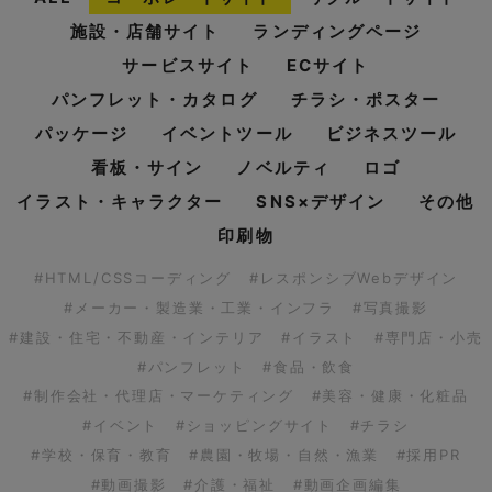
施設・店舗サイト
ランディングページ
サービスサイト
ECサイト
パンフレット・カタログ
チラシ・ポスター
パッケージ
イベントツール
ビジネスツール
看板・サイン
ノベルティ
ロゴ
イラスト・キャラクター
SNS×デザイン
その他
印刷物
#HTML/CSSコーディング
#レスポンシブWebデザイン
#メーカー・製造業・工業・インフラ
#写真撮影
#建設・住宅・不動産・インテリア
#イラスト
#専門店・小売
#パンフレット
#食品・飲食
#制作会社・代理店・マーケティング
#美容・健康・化粧品
#イベント
#ショッピングサイト
#チラシ
#学校・保育・教育
#農園・牧場・自然・漁業
#採用PR
#動画撮影
#介護・福祉
#動画企画編集