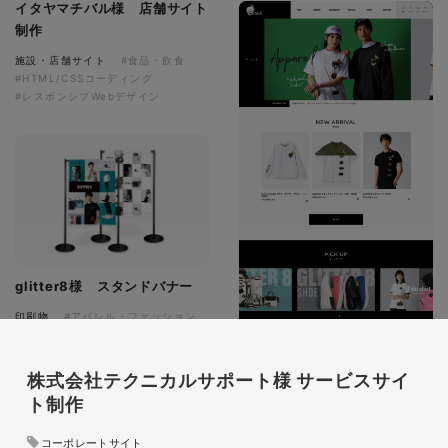
イタヤマチバル様 店舗サイト
制作
施設・店舗サイト
#食品・飲食
#HTML/CSSコーディング
#レスポンシブWebデザイン
glitter8様 スタンドバナー
印刷物
#アパレル・ファッション
#スタンドバナー
株式会社テクニカルサポート様 サービスサイ
ト制作
コーポレートサイト