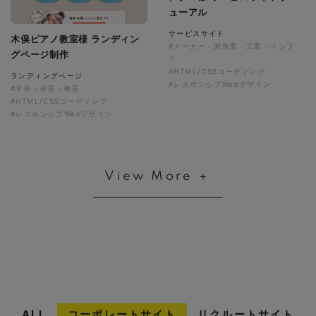
ューアル
サービスサイト
木俣ピアノ教室様 ランディン
#メーカー・製造業・工業・インフ
グページ制作
ラ
#HTML/CSSコーディング
ランディングページ
#レスポンシブWebデザイン
#学校・保育・教育
#HTML/CSSコーディング
#レスポンシブWebデザイン
View More ＋
ALL
コーポレートサイト
リクルートサイト