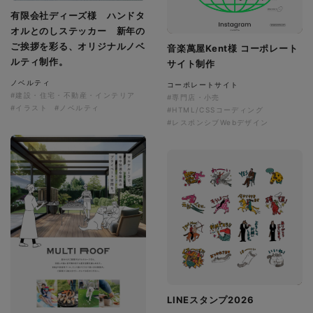
有限会社ディーズ様 ハンドタ
オルとのしステッカー 新年の
ご挨拶を彩る、オリジナルノベ
音楽萬屋Kent様 コーポレート
ルティ制作。
サイト制作
ノベルティ
コーポレートサイト
#建設・住宅・不動産・インテリア
#専門店・小売
#イラスト
#ノベルティ
#HTML/CSSコーディング
#レスポンシブWebデザイン
LINEスタンプ2026