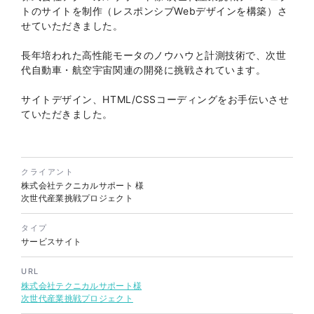
株式会社三共様 会社案内パン
イラスト・キャラクター
トのサイトを制作（レスポンシブWebデザインを構築）さ
フレット
#イラスト
#エコ・環境
せていただきました。
#ぬいぐるみ
印刷物
#産業廃棄物処理業
#イラスト
#エコ・環境
長年培われた高性能モータのノウハウと計測技術で、次世
代自動車・航空宇宙関連の開発に挑戦されています。
サイトデザイン、HTML/CSSコーディングをお手伝いさせ
ていただきました。
クライアント
株式会社三共様 ドリップコー
株式会社テクニカルサポート
様
ヒーパッケージ
次世代産業挑戦プロジェクト
ノベルティ
#産業廃棄物処理業
#イラスト
#エコ・環境
タイプ
サービスサイト
URL
株式会社テクニカルサポート様
次世代産業挑戦プロジェクト