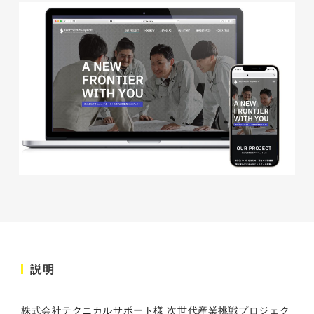
株式会社KDK様 コーポレート
サイト制作
コーポレートサイト
#メーカー・製造業・工業・インフ
ラ
杉野屋様 立春大福チラシ
#HTML/CSSコーディング
印刷物
#食品・飲食
#チラシ
#レスポンシブWebデザイン
説明
株式会社三共様 さんきょちゃ
んぬいぐるみ
株式会社テクニカルサポート
様 次世代産業挑戦プロジェク