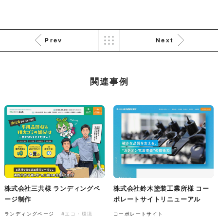
株式会社バスコフーズ様
Prev
Next
FRUITFRUIT SNACK パッケ
ージデザイン
パッケージ
#食品・飲食
#パッケージデザイン
関連事例
#グラフィックデザイン
株式会社三共様 ランディングペ
株式会社鈴木塗装工業所様 コー
ージ制作
ポレートサイトリニューアル
ランディングページ
#エコ・環境
コーポレートサイト