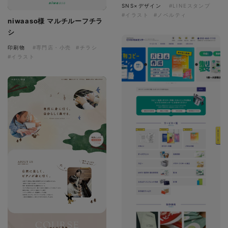
SNS×デザイン
#LINEスタンプ
#イラスト
#ノベルティ
niwaaso様 マルチルーフチラ
シ
印刷物
#専門店・小売
#チラシ
#イラスト