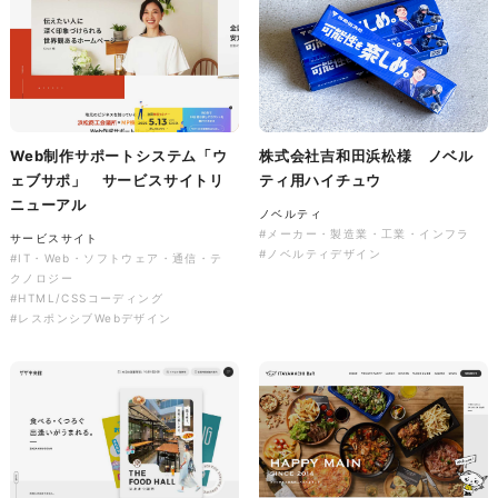
株式会社colorful studio様
Web制作サポートシステム「ウ
株式会社吉和田浜松様 ノベル
『かねた忠右衛門』 サービス
ェブサポ」 サービスサイトリ
ティ用ハイチュウ
サイト制作
ニューアル
ノベルティ
サービスサイト
#メーカー・製造業・工業・インフラ
#アパレル・ファッション
サービスサイト
#ノベルティデザイン
#HTML/CSSコーディング
#IT・Web・ソフトウェア・通信・テ
#レスポンシブWebデザイン
クノロジー
#HTML/CSSコーディング
#レスポンシブWebデザイン