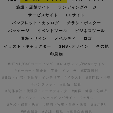
施設・店舗サイト
ランディングページ
サービスサイト
ECサイト
パンフレット・カタログ
チラシ・ポスター
パッケージ
イベントツール
ビジネスツール
看板・サイン
ノベルティ
ロゴ
イラスト・キャラクター
SNS×デザイン
その他
印刷物
#HTML/CSSコーディング
#レスポンシブWebデザイン
#メーカー・製造業・工業・インフラ
#写真撮影
#建設・住宅・不動産・インテリア
#イラスト
#専門店・小売
#パンフレット
#食品・飲食
#制作会社・代理店・マーケティング
#美容・健康・化粧品
#イベント
#ショッピングサイト
#チラシ
#学校・保育・教育
#農園・牧場・自然・漁業
#採用PR
#動画撮影
#介護・福祉
#動画企画編集