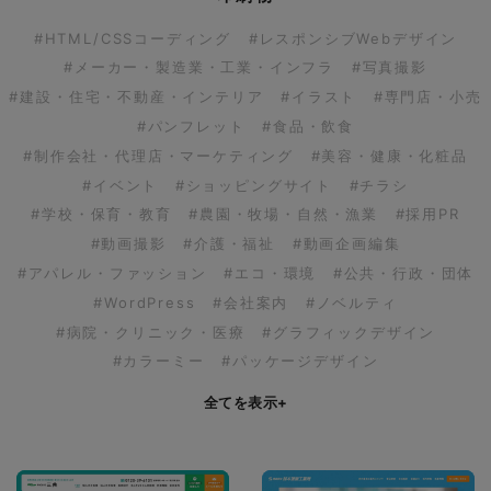
#HTML/CSSコーディング
#レスポンシブWebデザイン
#メーカー・製造業・工業・インフラ
#写真撮影
#建設・住宅・不動産・インテリア
#イラスト
#専門店・小売
#パンフレット
#食品・飲食
#制作会社・代理店・マーケティング
#美容・健康・化粧品
#イベント
#ショッピングサイト
#チラシ
#学校・保育・教育
#農園・牧場・自然・漁業
#採用PR
#動画撮影
#介護・福祉
#動画企画編集
#アパレル・ファッション
#エコ・環境
#公共・行政・団体
#WordPress
#会社案内
#ノベルティ
#病院・クリニック・医療
#グラフィックデザイン
#カラーミー
#パッケージデザイン
全てを表示
+