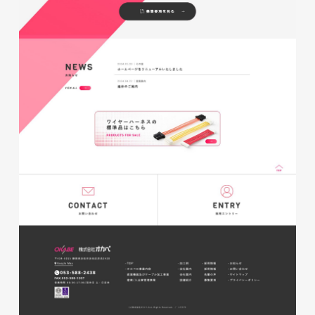
磐田商工会議所様 磐田市商店
会連盟チラシ
印刷物
#公共・行政・団体
#磐田
#チラシ