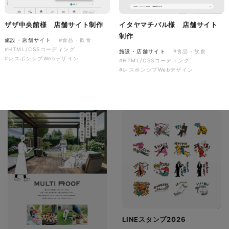
有限会社ディーズ様 ハンドタ
オルとのしステッカー 新年の
ザザ中央館様 店舗サイト制作
イタヤマチバル様 店舗サイト
ご挨拶を彩る、オリジナルノベ
音楽萬屋Kent様 コーポレート
制作
施設・店舗サイト
#食品・飲食
ルティ制作。
サイト制作
#HTML/CSSコーディング
施設・店舗サイト
#食品・飲食
#レスポンシブWebデザイン
#HTML/CSSコーディング
ノベルティ
コーポレートサイト
#レスポンシブWebデザイン
#建設・住宅・不動産・インテリア
#専門店・小売
#イラスト
#ノベルティ
#HTML/CSSコーディング
#レスポンシブWebデザイン
LINEスタンプ2026