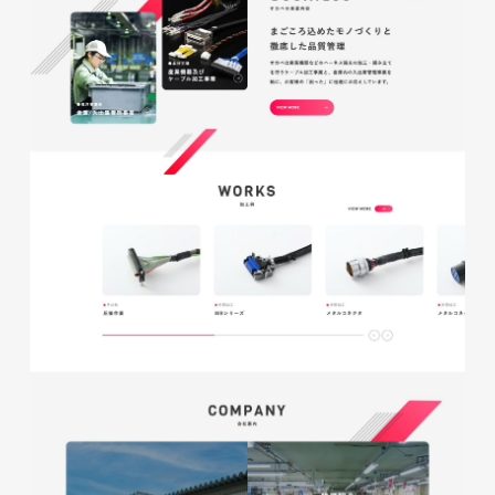
glitter8様 A4スタンドバナ
ー
印刷物
#アパレル・ファッション
#A4スタンドバナー
glitter8様 吹き出しPOP
glitter8様 ECサイト制作
印刷物
#アパレル・ファッション
#吹き出しPOP
ECサイト
#アパレル・ファッション
#HTML/CSSコーディング
#レスポンシブWebデザイン