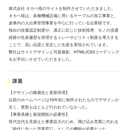
株式会社 オカベ様のサイトを制作させていただきました。
オカベ様は、各種機械設備に用いるケーブルの加工事業と、
株式会社KDK様 コーポレート
倉庫内の入出庫管理事業を中心に行っている企業様です。
サイト制作
独自の技量認定制度や、適正に応じた技術指導、モノの流通
コーポレートサイト
経路や生産履歴を管理するトレーサビリティ制度を導入する
#メーカー・製造業・工業・インフ
ことで、高い品質と安定した生産を実現されています。
ラ
杉野屋様 立春大福チラシ
弊社はサイトデザインと写真撮影、HTML/CSSコーディング
#HTML/CSSコーディング
印刷物
#食品・飲食
#チラシ
#レスポンシブWebデザイン
をお手伝いさせていただきました。
課題
【デザインの陳腐化と更新停滞】
以前のホームページは10年前に制作されたものでデザインが
古く、更新もほとんど行われていなかった。
【事業承継と新規開拓の必要性】
株式会社三共様 さんきょちゃ
世代交代を見据えた事業拡大のため、飛び込み営業に代わる
んぬいぐるみ
「時代に合った営業窓口」としての機能が必要だった。