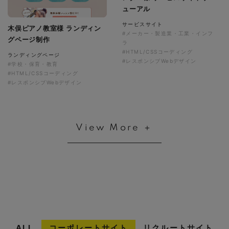
ューアル
サービスサイト
木俣ピアノ教室様 ランディン
#メーカー・製造業・工業・インフ
グページ制作
ラ
#HTML/CSSコーディング
ランディングページ
#レスポンシブWebデザイン
#学校・保育・教育
#HTML/CSSコーディング
#レスポンシブWebデザイン
View More ＋
ALL
コーポレートサイト
リクルートサイト