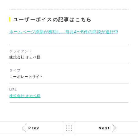
ユーザーボイスの記事はこちら
株式会社バスコフーズ様
FRUITFRUIT SNACK パッケ
ホームページ刷新が奏功し、毎月4〜5件の商談が進行中
ージデザイン
パッケージ
#食品・飲食
#パッケージデザイン
クライアント
#グラフィックデザイン
株式会社 オカベ様
タイプ
コーポレートサイト
URL
株式会社 オカベ様
Prev
Next