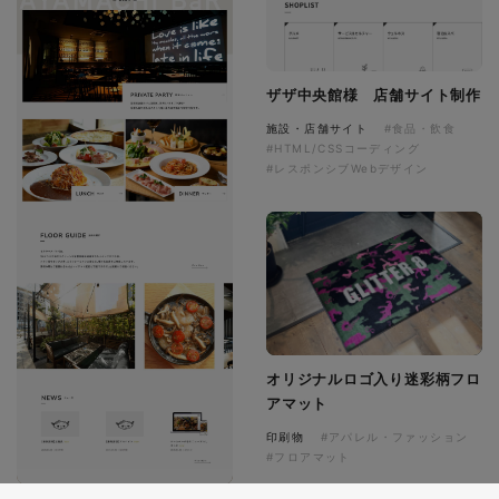
ザザ中央館様 店舗サイト制作
施設・店舗サイト
#食品・飲食
#HTML/CSSコーディング
#レスポンシブWebデザイン
オリジナルロゴ入り迷彩柄フロ
アマット
印刷物
#アパレル・ファッション
#フロアマット