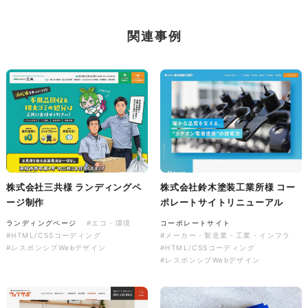
ソレイユ障害年金サポートセン
ター様 コーポレートサイト制
関連事例
作
コーポレートサイト
#介護・福祉
#HTML/CSSコーディング
#レスポンシブWebデザイン
株式会社三共様 ランディングペ
株式会社鈴木塗装工業所様 コー
ージ制作
ポレートサイトリニューアル
ランディングページ
#エコ・環境
コーポレートサイト
#HTML/CSSコーディング
#メーカー・製造業・工業・インフラ
#レスポンシブWebデザイン
#HTML/CSSコーディング
#レスポンシブWebデザイン