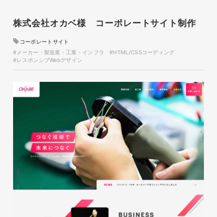
イタヤマチバル様 店舗サイト
制作
株式会社オカベ様 コーポレートサイト制作
施設・店舗サイト
#食品・飲食
#HTML/CSSコーディング
コーポレートサイト
#レスポンシブWebデザイン
#メーカー・製造業・工業・インフラ
#HTML/CSSコーディング
#レスポンシブWebデザイン
glitter8様 スタンドバナー
印刷物
#アパレル・ファッション
#スタンドバナー