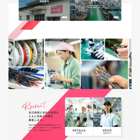
glitter8様 チラシ
印刷物
#アパレル・ファッション
#チラシ
glitter8様 カタログ
印刷物
#アパレル・ファッション
#カタログ