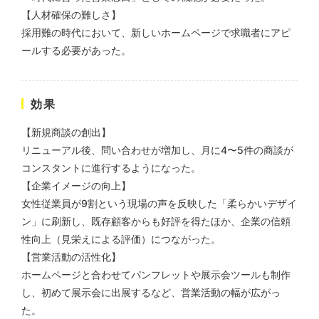
株式会社三共様 会社案内パン
イラスト・キャラクター
【人材確保の難しさ】
フレット
#イラスト
#エコ・環境
#ぬいぐるみ
採用難の時代において、新しいホームページで求職者にアピ
印刷物
#産業廃棄物処理業
ールする必要があった。
#イラスト
#エコ・環境
効果
【新規商談の創出】
リニューアル後、問い合わせが増加し、月に4〜5件の商談が
コンスタントに進行するようになった。
株式会社三共様 ドリップコー
【企業イメージの向上】
ヒーパッケージ
女性従業員が9割という現場の声を反映した「柔らかいデザイ
ノベルティ
#産業廃棄物処理業
ン」に刷新し、既存顧客からも好評を得たほか、企業の信頼
#イラスト
#エコ・環境
性向上（見栄えによる評価）につながった。
【営業活動の活性化】
ホームページと合わせてパンフレットや展示会ツールも制作
し、初めて展示会に出展するなど、営業活動の幅が広がっ
た。