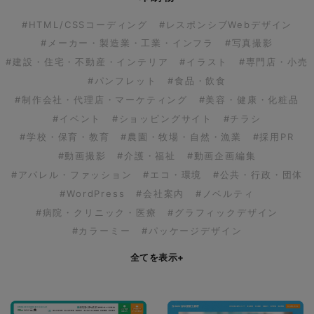
#HTML/CSSコーディング
#レスポンシブWebデザイン
#メーカー・製造業・工業・インフラ
#写真撮影
#建設・住宅・不動産・インテリア
#イラスト
#専門店・小売
#パンフレット
#食品・飲食
#制作会社・代理店・マーケティング
#美容・健康・化粧品
#イベント
#ショッピングサイト
#チラシ
#学校・保育・教育
#農園・牧場・自然・漁業
#採用PR
#動画撮影
#介護・福祉
#動画企画編集
#アパレル・ファッション
#エコ・環境
#公共・行政・団体
#WordPress
#会社案内
#ノベルティ
#病院・クリニック・医療
#グラフィックデザイン
#カラーミー
#パッケージデザイン
全てを表示
+