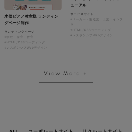
ューアル
サービスサイト
木俣ピアノ教室様 ランディン
#メーカー・製造業・工業・インフ
グページ制作
ラ
#HTML/CSSコーディング
ランディングページ
#レスポンシブWebデザイン
#学校・保育・教育
#HTML/CSSコーディング
#レスポンシブWebデザイン
View More ＋
ALL
コーポレートサイト
リクルートサイト