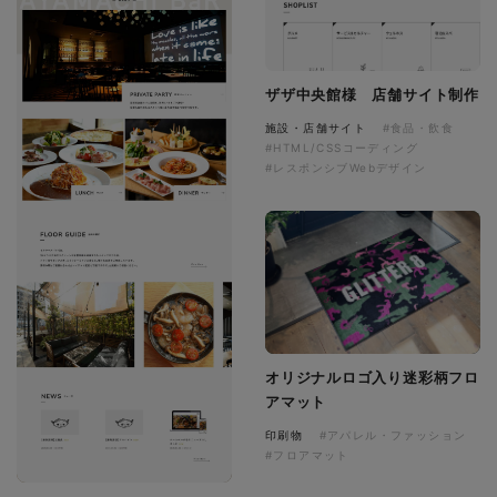
ザザ中央館様 店舗サイト制作
施設・店舗サイト
#食品・飲食
#HTML/CSSコーディング
#レスポンシブWebデザイン
オリジナルロゴ入り迷彩柄フロ
アマット
印刷物
#アパレル・ファッション
#フロアマット