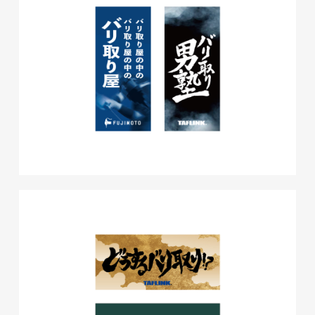
磐田商工会議所様 磐田市商店
会連盟チラシ
印刷物
#公共・行政・団体
#磐田
#チラシ