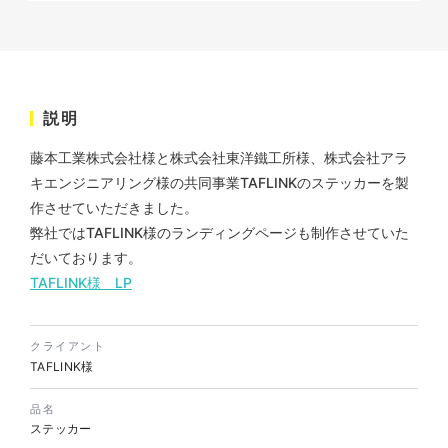
株式会社KDK様 コーポレート
サイト制作
説明
コーポレートサイト
#メーカー・製造業・工業・インフ
藤本工業株式会社様と株式会社東洋鐵工所様、株式会社アラ
ラ
杉野屋様 立春大福チラシ
#HTML/CSSコーディング
キエンジニアリング様の共同事業TAFLINKのステッカーを製
印刷物
#食品・飲食
#チラシ
#レスポンシブWebデザイン
作させていただきました。
弊社ではTAFLINK様のランディングページも制作させていた
だいております。
TAFLINK様 LP
クライアント
TAFLINK様
株式会社三共様 さんきょちゃ
品名
んぬいぐるみ
ステッカー