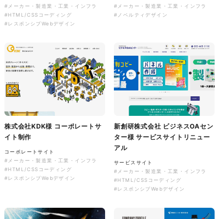
#メーカー・製造業・工業・インフラ
#メーカー・製造業・工業・インフラ
#HTML/CSSコーディング
#ノベルティデザイン
#レスポンシブWebデザイン
株式会社バスコフーズ様
FRUITFRUIT SNACK パッケ
ージデザイン
パッケージ
#食品・飲食
#パッケージデザイン
#グラフィックデザイン
株式会社KDK様 コーポレートサ
新創研株式会社 ビジネスOAセン
イト制作
ター様 サービスサイトリニュー
アル
コーポレートサイト
#メーカー・製造業・工業・インフラ
サービスサイト
#HTML/CSSコーディング
#メーカー・製造業・工業・インフラ
#レスポンシブWebデザイン
#HTML/CSSコーディング
#レスポンシブWebデザイン