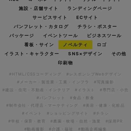
施設・店舗サイト
ランディングページ
サービスサイト
ECサイト
パンフレット・カタログ
チラシ・ポスター
パッケージ
イベントツール
ビジネスツール
看板・サイン
ノベルティ
ロゴ
イラスト・キャラクター
SNS×デザイン
その他
印刷物
#HTML/CSSコーディング
#レスポンシブWebデザイン
#メーカー・製造業・工業・インフラ
#写真撮影
#建設・住宅・不動産・インテリア
#イラスト
#専門店・小売
#パンフレット
#食品・飲食
#制作会社・代理店・マーケティング
#美容・健康・化粧品
#イベント
#ショッピングサイト
#チラシ
#学校・保育・教育
#農園・牧場・自然・漁業
#採用PR
#動画撮影
#介護・福祉
#動画企画編集