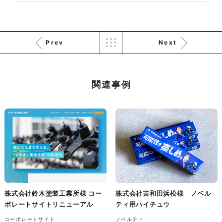
株式会社三共様 会社案内パン
イラスト・キャラクター
フレット
#イラスト
#エコ・環境
#ぬいぐるみ
印刷物
#産業廃棄物処理業
#イラスト
#エコ・環境
Prev
Next
関連事例
株式会社三共様 ドリップコー
ヒーパッケージ
ノベルティ
#産業廃棄物処理業
#イラスト
#エコ・環境
株式会社鈴木塗装工業所様 コー
株式会社吉和田浜松様 ノベル
ポレートサイトリニューアル
ティ用ハイチュウ
コーポレートサイト
ノベルティ