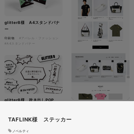
glitter8様 A4スタンドバナ
ー
印刷物
#アパレル・ファッション
#A4スタンドバナー
glitter8様 吹き出しPOP
glitter8様 ECサイト制作
印刷物
#アパレル・ファッション
#吹き出しPOP
ECサイト
TAFLINK様 ステッカー
#アパレル・ファッション
#HTML/CSSコーディング
ノベルティ
#レスポンシブWebデザイン