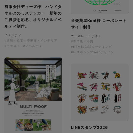
有限会社ディーズ様 ハンドタ
オルとのしステッカー 新年の
ご挨拶を彩る、オリジナルノベ
音楽萬屋Kent様 コーポレート
ルティ制作。
サイト制作
ノベルティ
コーポレートサイト
#建設・住宅・不動産・インテリア
#専門店・小売
#イラスト
#ノベルティ
#HTML/CSSコーディング
#レスポンシブWebデザイン
LINEスタンプ2026