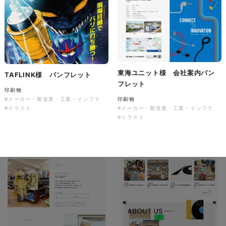
ソレイユ障害年金サポートセン
ター様 コーポレートサイト制
作
コーポレートサイト
#介護・福祉
#HTML/CSSコーディング
#レスポンシブWebデザイン
東海ユニット様 会社案内パン
TAFLINK様 パンフレット
フレット
印刷物
印刷物
#メーカー・製造業・工業・インフラ
#メーカー・製造業・工業・インフラ
#イラスト
#イラスト