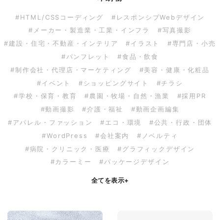
#HTML/CSSコーディング
#レスポンシブWebデザイン
#メーカー・製造業・工業・インフラ
#写真撮影
#建設・住宅・不動産・インテリア
#イラスト
#専門店・小売
#パンフレット
#食品・飲食
#制作会社・代理店・マーケティング
#美容・健康・化粧品
#イベント
#ショッピングサイト
#チラシ
#学校・保育・教育
#農園・牧場・自然・漁業
#採用PR
#動画撮影
#介護・福祉
#動画企画編集
#アパレル・ファッション
#エコ・環境
#公共・行政・団体
#WordPress
#会社案内
#ノベルティ
#病院・クリニック・医療
#グラフィックデザイン
#カラーミー
#パッケージデザイン
全てを表示
+