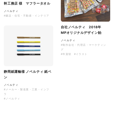
幹工務店 様 マフラータオル
ノベルティ
#建設・住宅・不動産・インテリア
自社ノベルティ 2018年
MPオリジナルデザイン飴
ノベルティ
#制作会社・代理店・マーケティン
グ
#年賀状
#イラスト
静岡紙運輸様 ノベルティ 紙ペ
ン
ノベルティ
#メーカー・製造業・工業・インフ
ラ
#ノベルティ