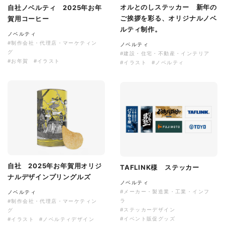
オルとのしステッカー 新年の
自社ノベルティ 2025年お年
ご挨拶を彩る、オリジナルノベ
賀用コーヒー
ルティ制作。
ノベルティ
#制作会社・代理店・マーケティン
ノベルティ
グ
#建設・住宅・不動産・インテリア
#お年賀
#イラスト
#イラスト
#ノベルティ
自社 2025年お年賀用オリジ
TAFLINK様 ステッカー
ナルデザインプリングルズ
ノベルティ
#メーカー・製造業・工業・インフ
ノベルティ
ラ
#制作会社・代理店・マーケティン
#ステッカーデザイン
グ
#イベント販促グッズ
#イラスト
#ノベルティデザイン