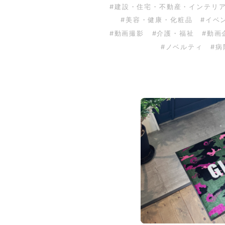
#建設・住宅・不動産・インテリ
#美容・健康・化粧品
#イベ
#動画撮影
#介護・福祉
#動画
#ノベルティ
#