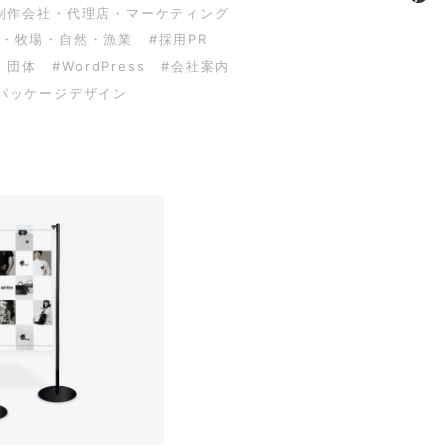
制作会社・代理店・マーケティング
園・牧場・自然・漁業
#採用PR
・団体
#WordPress
#会社案内
パッケージデザイン