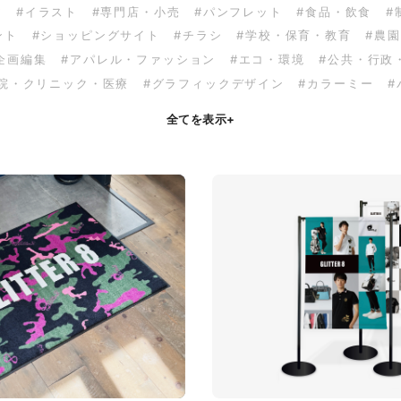
ア
#イラスト
#専門店・小売
#パンフレット
#食品・飲食
#
ント
#ショッピングサイト
#チラシ
#学校・保育・教育
#農
企画編集
#アパレル・ファッション
#エコ・環境
#公共・行政
病院・クリニック・医療
#グラフィックデザイン
#カラーミー
#
全てを表示
+