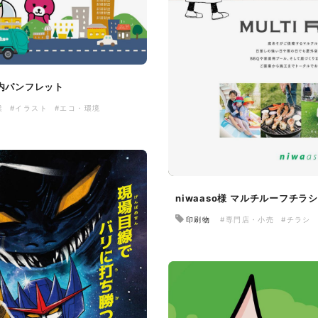
内パンフレット
業
#イラスト
#エコ・環境
niwaaso様 マルチルーフチラ
印刷物
#専門店・小売
#チラシ