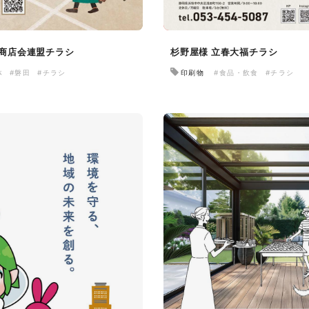
市商店会連盟チラシ
杉野屋様 立春大福チラシ
体
#磐田
#チラシ
印刷物
#食品・飲食
#チラシ