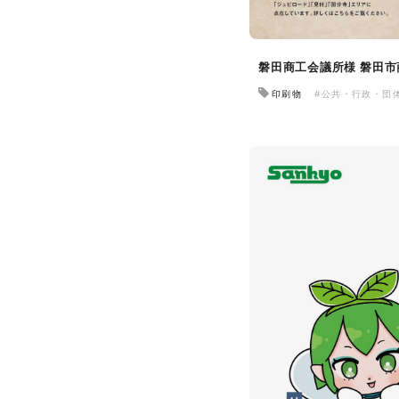
磐田商工会議所様 磐田
印刷物
#公共・行政・団