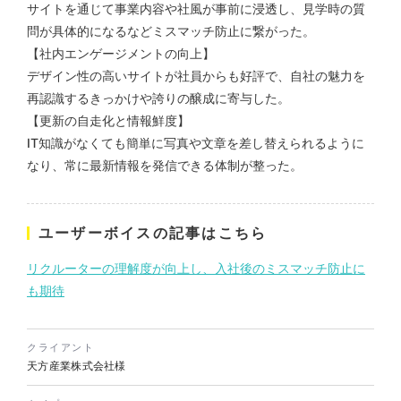
株式会社三共様 会社案内パン
イラスト・キャラクター
サイトを通じて事業内容や社風が事前に浸透し、見学時の質
フレット
#イラスト
#エコ・環境
問が具体的になるなどミスマッチ防止に繋がった。
#ぬいぐるみ
印刷物
#産業廃棄物処理業
【社内エンゲージメントの向上】
#イラスト
#エコ・環境
デザイン性の高いサイトが社員からも好評で、自社の魅力を
再認識するきっかけや誇りの醸成に寄与した。
【更新の自走化と情報鮮度】
IT知識がなくても簡単に写真や文章を差し替えられるように
なり、常に最新情報を発信できる体制が整った。
株式会社三共様 ドリップコー
ユーザーボイスの記事はこちら
ヒーパッケージ
リクルーターの理解度が向上し、入社後のミスマッチ防止に
ノベルティ
#産業廃棄物処理業
#イラスト
#エコ・環境
も期待
クライアント
天方産業株式会社様