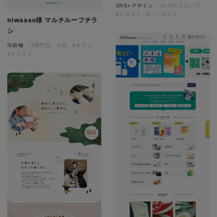
SNS×デザイン
#LINEスタンプ
#イラスト
#ノベルティ
niwaaso様 マルチルーフチラ
シ
印刷物
#専門店・小売
#チラシ
#イラスト