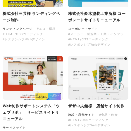
ソレイユ障害年金サポートセン
ター様 コーポレートサイト制
株式会社三共様 ランディングペ
株式会社鈴木塗装工業所様 コー
作
ージ制作
ポレートサイトリニューアル
コーポレートサイト
#介護・福祉
ランディングページ
#エコ・環境
コーポレートサイト
#HTML/CSSコーディング
#HTML/CSSコーディング
#メーカー・製造業・工業・インフラ
#レスポンシブWebデザイン
#レスポンシブWebデザイン
#HTML/CSSコーディング
#レスポンシブWebデザイン
Web制作サポートシステム「ウ
ザザ中央館様 店舗サイト制作
ェブサポ」 サービスサイトリ
施設・店舗サイト
#食品・飲食
ニューアル
#HTML/CSSコーディング
#レスポンシブWebデザイン
サービスサイト