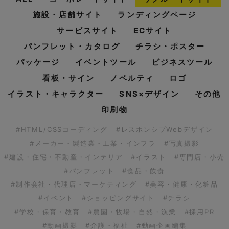
施設・店舗サイト
ランディングページ
サービスサイト
ECサイト
パンフレット・カタログ
チラシ・ポスター
パッケージ
イベントツール
ビジネスツール
看板・サイン
ノベルティ
ロゴ
イラスト・キャラクター
SNS×デザイン
その他
印刷物
#HTML/CSSコーディング
#レスポンシブWebデザイン
#メーカー・製造業・工業・インフラ
#写真撮影
#建設・住宅・不動産・インテリア
#イラスト
#専門店・小売
#パンフレット
#食品・飲食
#制作会社・代理店・マーケティング
#美容・健康・化粧品
#イベント
#ショッピングサイト
#チラシ
#学校・保育・教育
#農園・牧場・自然・漁業
#採用PR
#動画撮影
#介護・福祉
#動画企画編集