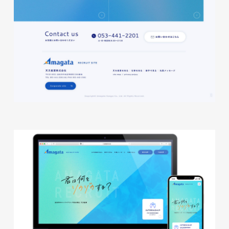
磐田商工会議所様 磐田市商店
会連盟チラシ
印刷物
#公共・行政・団体
#磐田
#チラシ