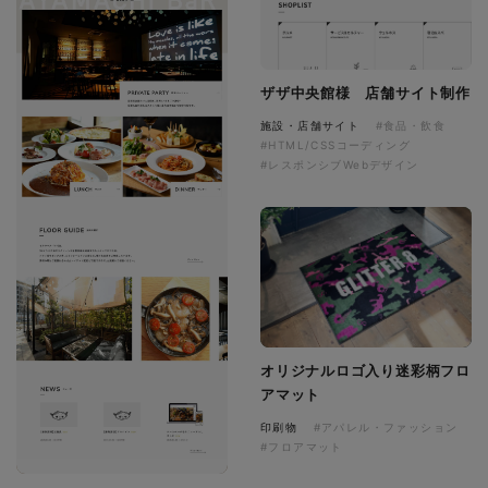
ザザ中央館様 店舗サイト制作
施設・店舗サイト
#食品・飲食
#HTML/CSSコーディング
#レスポンシブWebデザイン
オリジナルロゴ入り迷彩柄フロ
アマット
印刷物
#アパレル・ファッション
#フロアマット