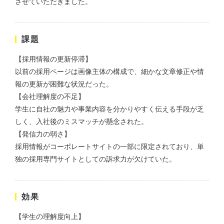
させていただきました。
株式会社KDK様 コーポレート
課題
サイト制作
【採用情報の更新停滞】
コーポレートサイト
以前の採用ページは画像主体の構成で、細かな文章修正や情
#メーカー・製造業・工業・インフ
ラ
杉野屋様 立春大福チラシ
報の更新が困難な状況だった。
#HTML/CSSコーディング
【会社理解度の不足】
印刷物
#食品・飲食
#チラシ
#レスポンシブWebデザイン
学生に自社の魅力や事業内容を分かりやすく伝える手段が乏
しく、入社後のミスマッチが懸念された。
【発信力の弱さ】
採用情報がコーポレートサイトの一部に限定されており、単
独の採用専門サイトとしての訴求力が欠けていた。
効果
株式会社三共様 さんきょちゃ
んぬいぐるみ
【学生の理解度向上】