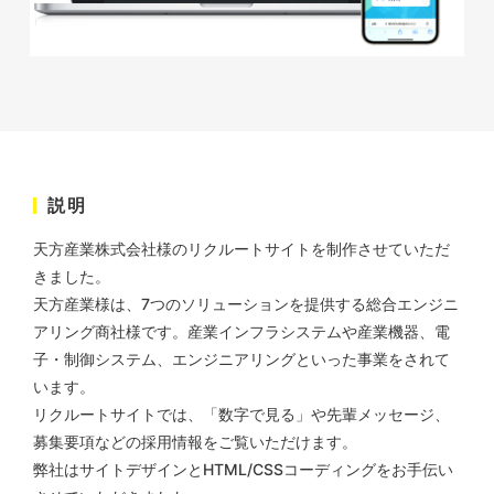
株式会社ベストブラス様 EC
説明
サイト制作
天方産業株式会社様のリクルートサイトを制作させていただ
ECサイト
#HTML/CSSコーディング
きました。
#レスポンシブWebデザイン
天方産業様は、7つのソリューションを提供する総合エンジニ
#Shopify
アリング商社様です。産業インフラシステムや産業機器、電
子・制御システム、エンジニアリングといった事業をされて
います。
リクルートサイトでは、「数字で見る」や先輩メッセージ、
募集要項などの採用情報をご覧いただけます。
弊社はサイトデザインとHTML/CSSコーディングをお手伝い