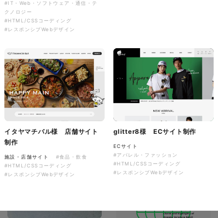
#IT・Web・ソフトウェア・通信・テ
クノロジー
#HTML/CSSコーディング
#レスポンシブWebデザイン
株式会社colorful studio様
『かねた忠右衛門』 サービス
サイト制作
サービスサイト
#アパレル・ファッション
#HTML/CSSコーディング
#レスポンシブWebデザイン
イタヤマチバル様 店舗サイト
glitter8様 ECサイト制作
制作
ECサイト
#アパレル・ファッション
施設・店舗サイト
#食品・飲食
#HTML/CSSコーディング
#HTML/CSSコーディング
#レスポンシブWebデザイン
#レスポンシブWebデザイン