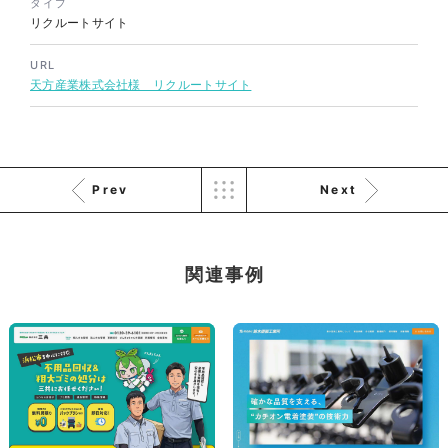
タイプ
リクルートサイト
URL
株式会社バスコフーズ様
天方産業株式会社様 リクルートサイト
FRUITFRUIT SNACK パッケ
ージデザイン
パッケージ
#食品・飲食
#パッケージデザイン
#グラフィックデザイン
Prev
Next
関連事例