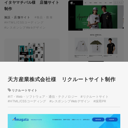
イタヤマチバル様 店舗サイト
制作
施設・店舗サイト
#食品・飲食
#HTML/CSSコーディング
#レスポンシブWebデザイン
天方産業株式会社様 リクルートサイト制作
glitter8様 スタンドバナー
リクルートサイト
印刷物
#アパレル・ファッション
#スタンドバナー
#IT・Web・ソフトウェア・通信・テクノロジー
#リクルートサイト
#HTML/CSSコーディング
#レスポンシブWebデザイン
#採用PR