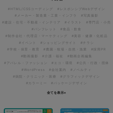
#HTML/CSSコーディング
#レスポンシブWebデザイン
#メーカー・製造業・工業・インフラ
#写真撮影
#建設・住宅・不動産・インテリア
#イラスト
#専門店・小売
#パンフレット
#食品・飲食
#制作会社・代理店・マーケティング
#美容・健康・化粧品
#イベント
#ショッピングサイト
#チラシ
#学校・保育・教育
#農園・牧場・自然・漁業
#採用PR
#動画撮影
#介護・福祉
#動画企画編集
#アパレル・ファッション
#エコ・環境
#公共・行政・団体
#WordPress
#会社案内
#ノベルティ
#病院・クリニック・医療
#グラフィックデザイン
#カラーミー
#パッケージデザイン
全てを表示
+