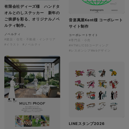
有限会社ディーズ様 ハンドタ
オルとのしステッカー 新年の
ご挨拶を彩る、オリジナルノベ
音楽萬屋Kent様 コーポレート
ルティ制作。
サイト制作
ノベルティ
コーポレートサイト
#建設・住宅・不動産・インテリア
#専門店・小売
#イラスト
#ノベルティ
#HTML/CSSコーディング
#レスポンシブWebデザイン
LINEスタンプ2026