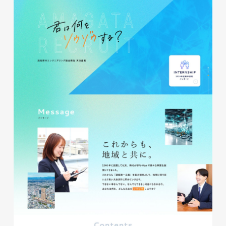
glitter8様 A4スタンドバナ
ー
印刷物
#アパレル・ファッション
#A4スタンドバナー
glitter8様 吹き出しPOP
glitter8様 ECサイト制作
印刷物
#アパレル・ファッション
#吹き出しPOP
ECサイト
#アパレル・ファッション
#HTML/CSSコーディング
#レスポンシブWebデザイン