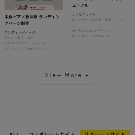
ューアル
サービスサイト
木俣ピアノ教室様 ランディン
#メーカー・製造業・工業・インフ
グページ制作
ラ
#HTML/CSSコーディング
ランディングページ
#レスポンシブWebデザイン
#学校・保育・教育
#HTML/CSSコーディング
#レスポンシブWebデザイン
View More ＋
ALL
コーポレートサイト
リクルートサイト