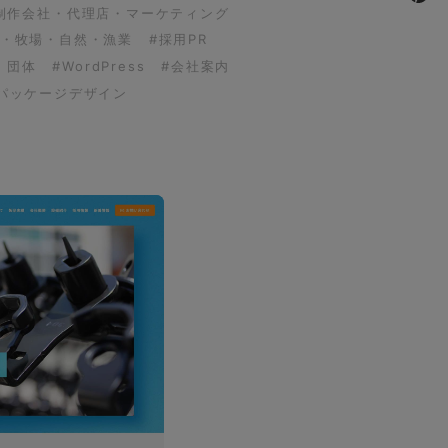
制作会社・代理店・マーケティング
園・牧場・自然・漁業
#採用PR
・団体
#WordPress
#会社案内
パッケージデザイン