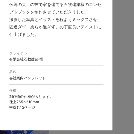
伝統の大工の技で家を建てる石牧建築様のコンセ
プトブックを制作させていただきました。
撮影した写真とイラストを程よくミックスさせ、
固過ぎず、柔らか過ぎず、の丁度良いテイストに
ポレートサイトリニュー
仕上げました。
製造業・工業・インフラ
クライアント
シブWebデザイン
有限会社石牧建築 様
品名
会社案内パンフレット
仕様
制作物の仕様が入ります。
仕上265✕210mm
中綴じ12ページ