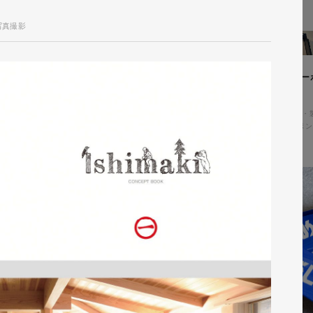
写真撮影
ィングページ制作
株式会社鈴木塗装工業所様 コー
アル
コ・環境
#HTML/CSSコーディング
コーポレートサイト
#メーカー・
#HTML/CSSコーディング
#レスポン