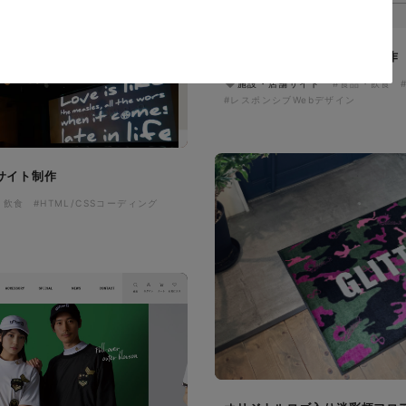
ザザ中央館様 店舗サイト制作
施設・店舗サイト
#食品・飲食
#レスポンシブWebデザイン
サイト制作
・飲食
#HTML/CSSコーディング