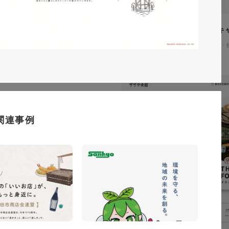
イタヤマチバル様 イメージキ
イラスト・キャラクター
#食品・
テム「ウェブサポ」 サービスサ
通信・テクノロジー
#レスポンシブWebデザイン
関連事例