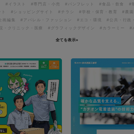
ア
#イラスト
#専門店・小売
#パンフレット
#食品・飲食
#
ント
#ショッピングサイト
#チラシ
#学校・保育・教育
#農
企画編集
#アパレル・ファッション
#エコ・環境
#公共・行政
病院・クリニック・医療
#グラフィックデザイン
#カラーミー
#
全てを表示
+