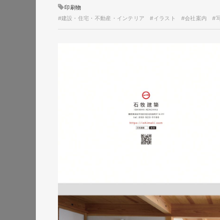
印刷物
#建設・住宅・不動産・インテリア
#イラスト
#会社案内
#
株式会社三共様 ランデ
ランディングページ
#エ
#レスポンシブWebデザイン