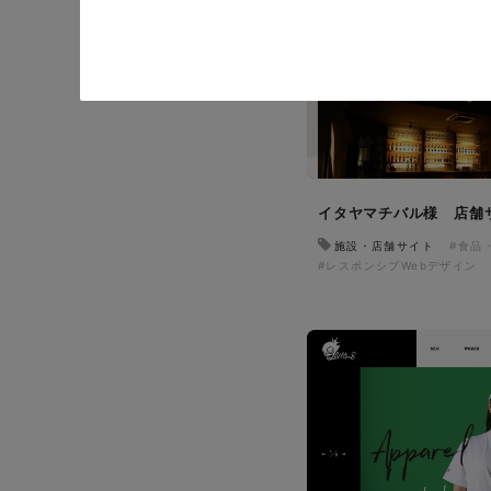
イタヤマチバル様 店舗
施設・店舗サイト
#食品
#レスポンシブWebデザイン