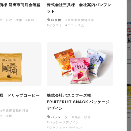
所様 磐田市商店会連盟
株式会社三共様 会社案内パンフレ
ット
公共・行政・団体
#磐田
印刷物
#産業廃棄物処理業
#イラスト
#エコ・環境
様 ドリップコーヒー
株式会社バスコフーズ様
FRUITFRUIT SNACK パッケージ
デザイン
#産業廃棄物処理業
コ・環境
パッケージ
#食品・飲食
#パッケージデザイン
#グラフィックデザイン