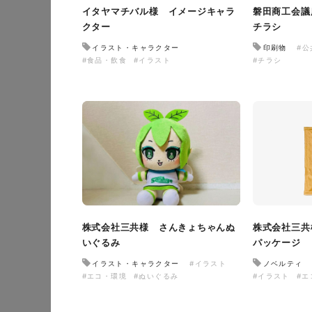
イタヤマチバル様 イメージキャラ
磐田商工会議
クター
チラシ
イラスト・キャラクター
印刷物
#
#食品・飲食
#イラスト
#チラシ
株式会社三共様 さんきょちゃんぬ
株式会社三共
いぐるみ
パッケージ
イラスト・キャラクター
#イラスト
ノベルティ
#エコ・環境
#ぬいぐるみ
#イラスト
#エ