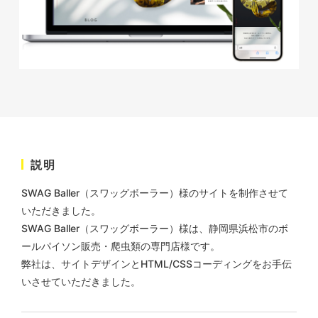
株式会社KDK様 コーポレート
サイト制作
コーポレートサイト
#メーカー・製造業・工業・インフ
ラ
杉野屋様 立春大福チラシ
#HTML/CSSコーディング
印刷物
#食品・飲食
#チラシ
#レスポンシブWebデザイン
説明
SWAG Baller（スワッグボーラー）様のサイトを制作させて
いただきました。
SWAG Baller（スワッグボーラー）様は、
静岡県浜松市のボ
ールパイソン販売・爬虫類の専門店
様です。
弊社は、サイトデザインとHTML/CSSコーディングをお手伝
いさせていただきました。
株式会社三共様 さんきょちゃ
んぬいぐるみ