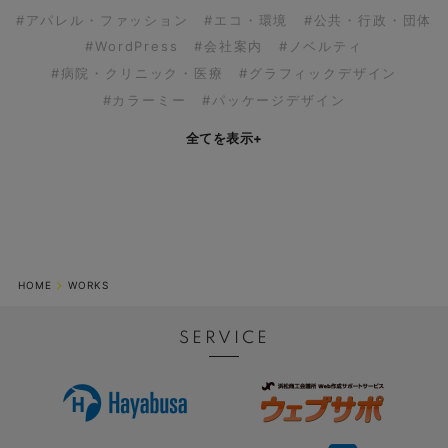
#アパレル・ファッション
#エコ・環境
#公共・行政・団体
#WordPress
#会社案内
#ノベルティ
#病院・クリニック・医療
#グラフィックデザイン
#カラーミー
#パッケージデザイン
全てを表示
+
HOME
WORKS
SERVICE