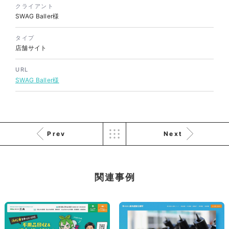
株式会社三共様 会社案内パン
イラスト・キャラクター
クライアント
フレット
#イラスト
#エコ・環境
SWAG Baller様
#ぬいぐるみ
印刷物
#産業廃棄物処理業
#イラスト
#エコ・環境
タイプ
店舗サイト
URL
SWAG Baller様
株式会社三共様 ドリップコー
Prev
Next
ヒーパッケージ
ノベルティ
#産業廃棄物処理業
#イラスト
#エコ・環境
関連事例