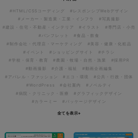
#HTML/CSSコーディング
#レスポンシブWebデザイン
#メーカー・製造業・工業・インフラ
#写真撮影
#建設・住宅・不動産・インテリア
#イラスト
#専門店・小売
#パンフレット
#食品・飲食
#制作会社・代理店・マーケティング
#美容・健康・化粧品
#イベント
#ショッピングサイト
#チラシ
#学校・保育・教育
#農園・牧場・自然・漁業
#採用PR
#動画撮影
#介護・福祉
#動画企画編集
#アパレル・ファッション
#エコ・環境
#公共・行政・団体
#WordPress
#会社案内
#ノベルティ
#病院・クリニック・医療
#グラフィックデザイン
#カラーミー
#パッケージデザイン
全てを表示
+