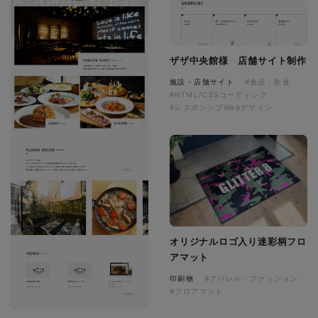
ザザ中央館様 店舗サイト制作
施設・店舗サイト
#食品・飲食
#HTML/CSSコーディング
#レスポンシブWebデザイン
オリジナルロゴ入り迷彩柄フロ
アマット
印刷物
#アパレル・ファッション
#フロアマット