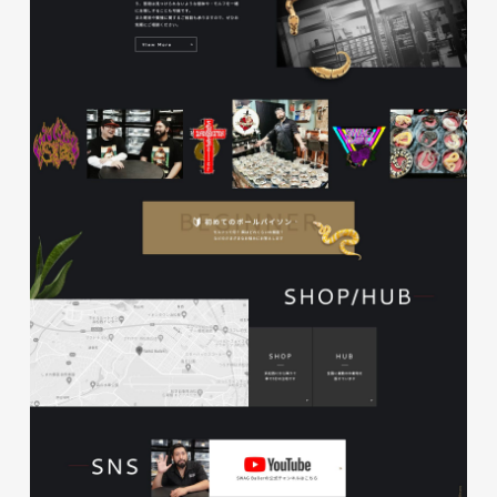
磐田商工会議所様 磐田市商店
会連盟チラシ
印刷物
#公共・行政・団体
#磐田
#チラシ