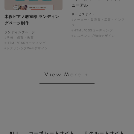
ューアル
サービスサイト
木俣ピアノ教室様 ランディン
#メーカー・製造業・工業・インフ
グページ制作
ラ
#HTML/CSSコーディング
ランディングページ
#レスポンシブWebデザイン
#学校・保育・教育
#HTML/CSSコーディング
#レスポンシブWebデザイン
View More ＋
ALL
コーポレートサイト
リクルートサイト