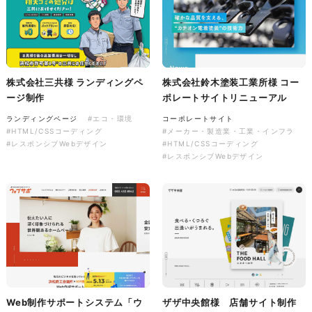
株式会社バスコフーズ様
FRUITFRUIT SNACK パッケ
ージデザイン
株式会社三共様 ランディングペ
株式会社鈴木塗装工業所様 コー
ージ制作
ポレートサイトリニューアル
パッケージ
#食品・飲食
#パッケージデザイン
ランディングページ
#エコ・環境
コーポレートサイト
#グラフィックデザイン
#HTML/CSSコーディング
#メーカー・製造業・工業・インフラ
#レスポンシブWebデザイン
#HTML/CSSコーディング
#レスポンシブWebデザイン
Web制作サポートシステム「ウ
ザザ中央館様 店舗サイト制作