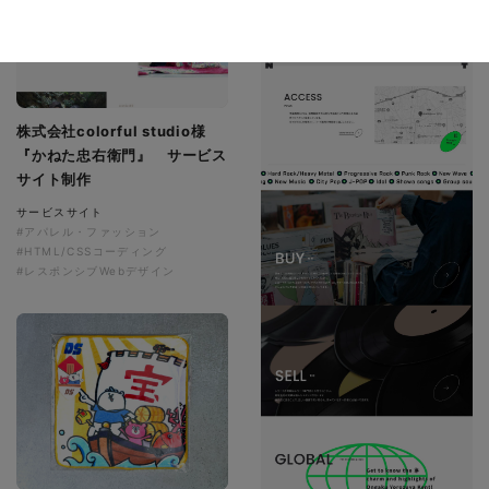
株式会社colorful studio様
『かねた忠右衛門』 サービス
サイト制作
サービスサイト
#アパレル・ファッション
#HTML/CSSコーディング
#レスポンシブWebデザイン