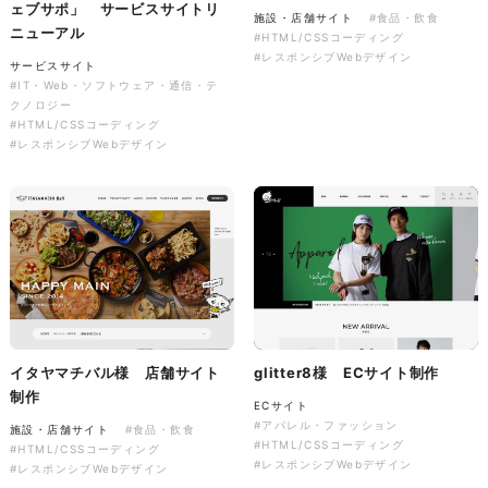
ェブサポ」 サービスサイトリ
ソレイユ障害年金サポートセン
施設・店舗サイト
#食品・飲食
ニューアル
#HTML/CSSコーディング
ター様 コーポレートサイト制
#レスポンシブWebデザイン
作
サービスサイト
#IT・Web・ソフトウェア・通信・テ
コーポレートサイト
#介護・福祉
クノロジー
#HTML/CSSコーディング
#HTML/CSSコーディング
#レスポンシブWebデザイン
#レスポンシブWebデザイン
イタヤマチバル様 店舗サイト
glitter8様 ECサイト制作
制作
ECサイト
#アパレル・ファッション
施設・店舗サイト
#食品・飲食
#HTML/CSSコーディング
#HTML/CSSコーディング
#レスポンシブWebデザイン
#レスポンシブWebデザイン