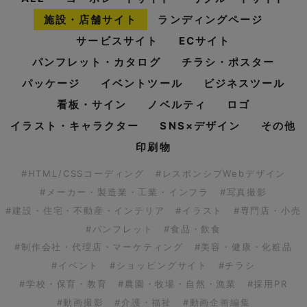
施設・店舗サイト
ランディングページ
サービスサイト
ECサイト
パンフレット・カタログ
チラシ・ポスター
パッケージ
イベントツール
ビジネスツール
看板・サイン
ノベルティ
ロゴ
イラスト・キャラクター
SNS×デザイン
その他
印刷物
#HTML/CSSコーディング
#レスポンシブWebデザイン
#メーカー・製造業・工業・インフラ
#写真撮影
#建設・住宅・不動産・インテリア
#イラスト
#専門店・小売
#パンフレット
#食品・飲食
#制作会社・代理店・マーケティング
#美容・健康・化粧品
#イベント
#ショッピングサイト
#チラシ
#学校・保育・教育
#農園・牧場・自然・漁業
#採用PR
#動画撮影
#介護・福祉
#動画企画編集