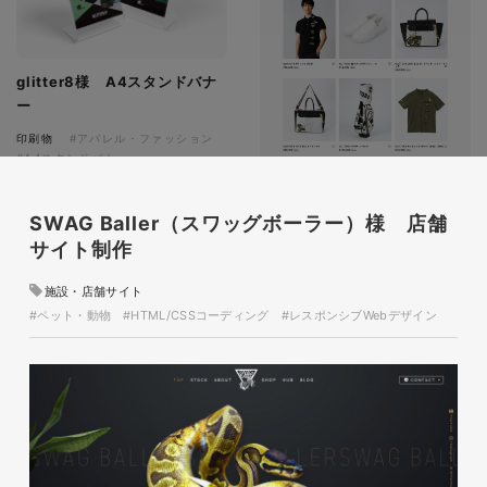
glitter8様 A4スタンドバナ
ー
印刷物
#アパレル・ファッション
#A4スタンドバナー
SWAG Baller（スワッグボーラー）様 店舗
サイト制作
施設・店舗サイト
#ペット・動物
#HTML/CSSコーディング
#レスポンシブWebデザイン
glitter8様 吹き出しPOP
glitter8様 ECサイト制作
印刷物
#アパレル・ファッション
#吹き出しPOP
ECサイト
#アパレル・ファッション
#HTML/CSSコーディング
#レスポンシブWebデザイン