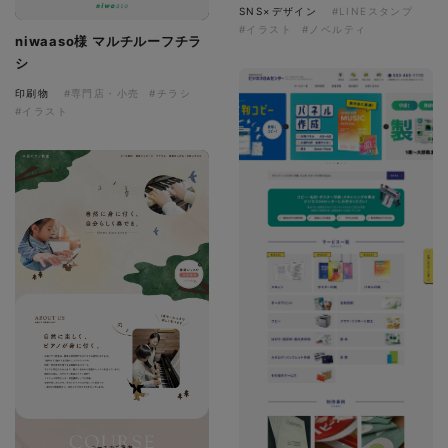
SNS×デザイン
#LINEスタンプ
#イラスト
#ノベルティ
niwaaso様 マルチルーフチラ
シ
印刷物
#専門店・小売
#チラシ
#イラスト