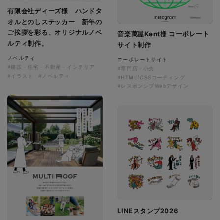
有限会社ディーズ様 ハンドタ
オルとのしステッカー 新年の
ご挨拶を彩る、オリジナルノベ
音楽萬屋Kent様 コーポレート
ルティ制作。
サイト制作
ノベルティ
コーポレートサイト
#建設・住宅・不動産・インテリア
#専門店・小売
#イラスト
#ノベルティ
#HTML/CSSコーディング
#レスポンシブWebデザイン
LINEスタンプ2026