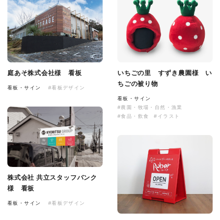
庭あそ株式会社様 看板
いちごの里 すずき農園様 い
ちごの被り物
看板・サイン
#看板デザイン
看板・サイン
#農園・牧場・自然・漁業
#食品・飲食
#イラスト
株式会社 共立スタッフバンク
様 看板
看板・サイン
#看板デザイン