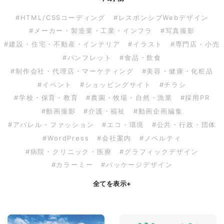
#HTML/CSSコーディング
#レスポンシブWebデザイン
#メーカー・製造業・工業・インフラ
#写真撮影
#建設・住宅・不動産・インテリア
#イラスト
#専門店・小売
#パンフレット
#食品・飲食
#制作会社・代理店・マーケティング
#美容・健康・化粧品
#イベント
#ショッピングサイト
#チラシ
#学校・保育・教育
#農園・牧場・自然・漁業
#採用PR
#動画撮影
#介護・福祉
#動画企画編集
#アパレル・ファッション
#エコ・環境
#公共・行政・団体
#WordPress
#会社案内
#ノベルティ
#病院・クリニック・医療
#グラフィックデザイン
#カラーミー
#パッケージデザイン
全てを表示
+