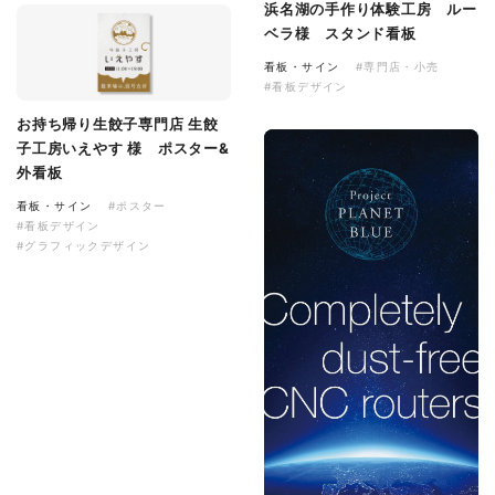
浜名湖の手作り体験工房 ルー
ベラ様 スタンド看板
看板・サイン
#専門店・小売
#看板デザイン
お持ち帰り生餃子専門店 生餃
子工房いえやす 様 ポスター&
外看板
看板・サイン
#ポスター
#看板デザイン
#グラフィックデザイン