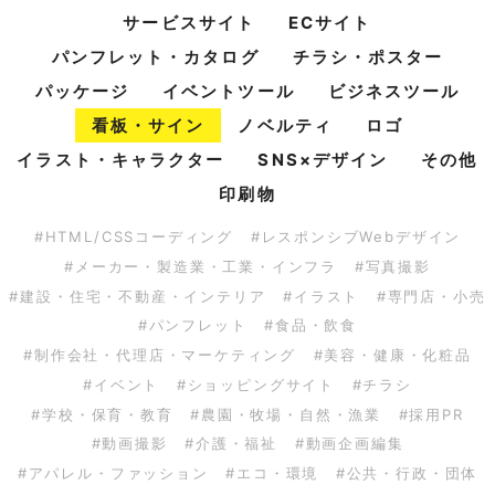
サービスサイト
ECサイト
パンフレット・カタログ
チラシ・ポスター
パッケージ
イベントツール
ビジネスツール
看板・サイン
ノベルティ
ロゴ
イラスト・キャラクター
SNS×デザイン
その他
印刷物
#HTML/CSSコーディング
#レスポンシブWebデザイン
#メーカー・製造業・工業・インフラ
#写真撮影
#建設・住宅・不動産・インテリア
#イラスト
#専門店・小売
#パンフレット
#食品・飲食
#制作会社・代理店・マーケティング
#美容・健康・化粧品
#イベント
#ショッピングサイト
#チラシ
#学校・保育・教育
#農園・牧場・自然・漁業
#採用PR
#動画撮影
#介護・福祉
#動画企画編集
#アパレル・ファッション
#エコ・環境
#公共・行政・団体