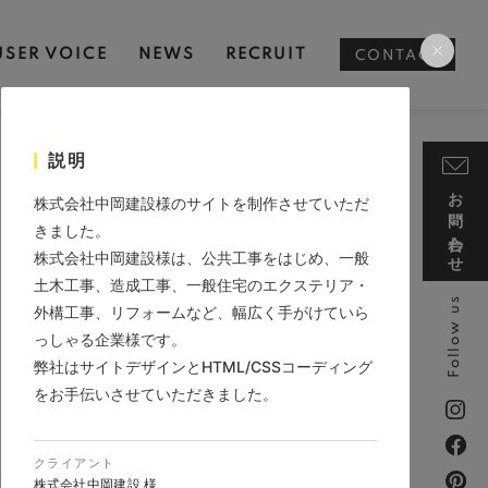
USER VOICE
NEWS
RECRUIT
CONTACT
説明
お問い合わせ
株式会社中岡建設様のサイトを制作させていただ
きました。
株式会社中岡建設様は、公共工事をはじめ、一般
土木工事、造成工事、一般住宅のエクステリア・
Follow us
外構工事、リフォームなど、幅広く手がけていら
っしゃる企業様です。
ングページ
サービスサイト
弊社はサイトデザインとHTML/CSSコーディング
をお手伝いさせていただきました。
トツール
ビジネスツール
イン
その他
印刷物
クライアント
・インフラ
#写真撮影
株式会社中岡建設
様