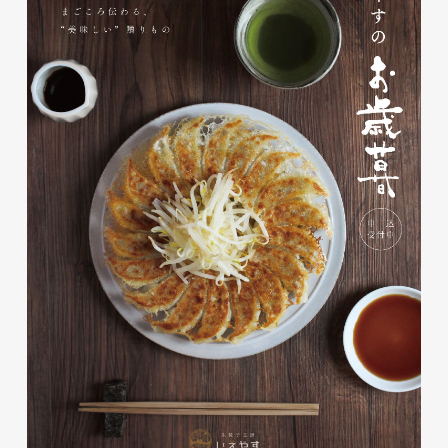
磐田商工会議所様 磐田市商店
会連盟チラシ
印刷物
#公共・行政・団体
#磐田
#チラシ