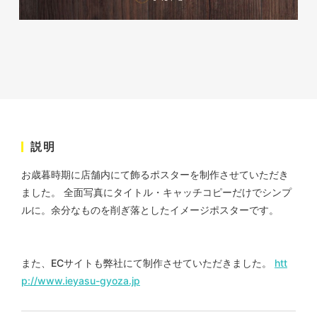
株式会社ベストブラス様 EC
サイト制作
説明
ECサイト
#HTML/CSSコーディング
お歳暮時期に店舗内にて飾るポスターを制作させていただき
#レスポンシブWebデザイン
ました。 全面写真にタイトル・キャッチコピーだけでシンプ
#Shopify
ルに。余分なものを削ぎ落としたイメージポスターです。
また、ECサイトも弊社にて制作させていただきました。
htt
p://www.ieyasu-gyoza.jp