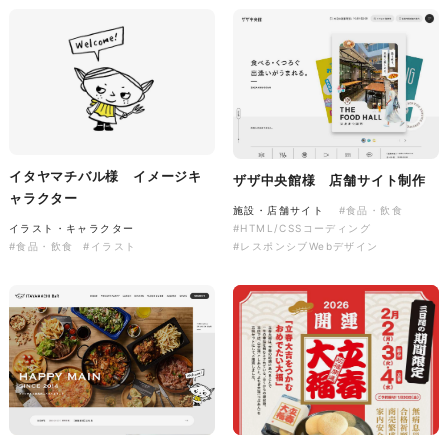
株式会社三共様 会社案内パン
イラスト・キャラクター
フレット
#イラスト
#エコ・環境
#ぬいぐるみ
印刷物
#産業廃棄物処理業
#イラスト
#エコ・環境
イタヤマチバル様 イメージキ
ザザ中央館様 店舗サイト制作
ャラクター
施設・店舗サイト
#食品・飲食
イラスト・キャラクター
#HTML/CSSコーディング
株式会社三共様 ドリップコー
#食品・飲食
#イラスト
#レスポンシブWebデザイン
ヒーパッケージ
ノベルティ
#産業廃棄物処理業
#イラスト
#エコ・環境