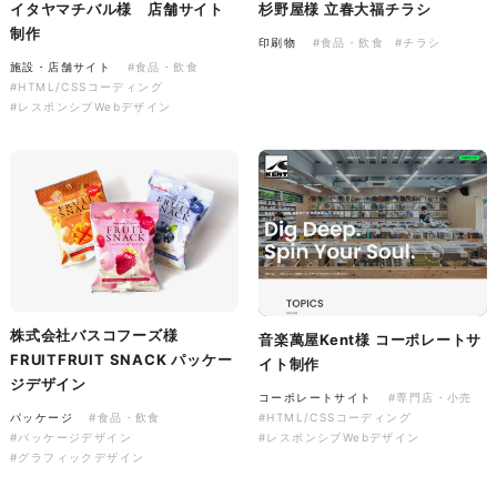
イタヤマチバル様 店舗サイト
杉野屋様 立春大福チラシ
制作
印刷物
#食品・飲食
#チラシ
施設・店舗サイト
#食品・飲食
株式会社バスコフーズ様
#HTML/CSSコーディング
FRUITFRUIT SNACK パッケ
#レスポンシブWebデザイン
ージデザイン
パッケージ
#食品・飲食
#パッケージデザイン
#グラフィックデザイン
株式会社バスコフーズ様
音楽萬屋Kent様 コーポレートサ
FRUITFRUIT SNACK パッケー
イト制作
ジデザイン
コーポレートサイト
#専門店・小売
パッケージ
#食品・飲食
#HTML/CSSコーディング
#パッケージデザイン
#レスポンシブWebデザイン
#グラフィックデザイン