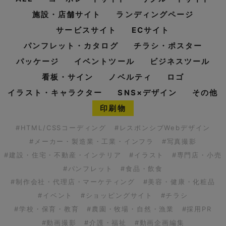
施設・店舗サイト
ランディングページ
サービスサイト
ECサイト
パンフレット・カタログ
チラシ・ポスター
パッケージ
イベントツール
ビジネスツール
看板・サイン
ノベルティ
ロゴ
イラスト・キャラクター
SNS×デザイン
その他
印刷物
#HTML/CSSコーディング
#レスポンシブWebデザイン
#メーカー・製造業・工業・インフラ
#写真撮影
#建設・住宅・不動産・インテリア
#イラスト
#専門店・小売
#パンフレット
#食品・飲食
#制作会社・代理店・マーケティング
#美容・健康・化粧品
#イベント
#ショッピングサイト
#チラシ
#学校・保育・教育
#農園・牧場・自然・漁業
#採用PR
#動画撮影
#介護・福祉
#動画企画編集