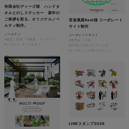
有限会社ディーズ様 ハンドタ
オルとのしステッカー 新年の
ご挨拶を彩る、オリジナルノベ
音楽萬屋Kent様 コーポレート
ルティ制作。
サイト制作
ノベルティ
コーポレートサイト
#建設・住宅・不動産・インテリア
#専門店・小売
#イラスト
#ノベルティ
#HTML/CSSコーディング
#レスポンシブWebデザイン
LINEスタンプ2026