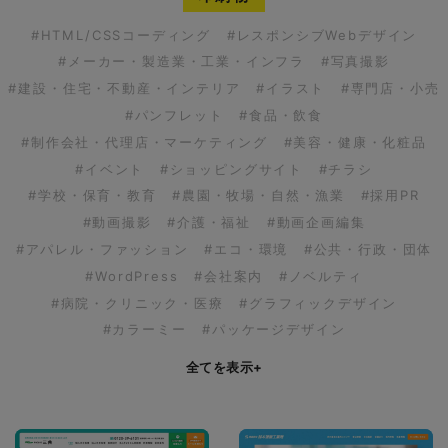
#HTML/CSSコーディング
#レスポンシブWebデザイン
#メーカー・製造業・工業・インフラ
#写真撮影
#建設・住宅・不動産・インテリア
#イラスト
#専門店・小売
#パンフレット
#食品・飲食
#制作会社・代理店・マーケティング
#美容・健康・化粧品
#イベント
#ショッピングサイト
#チラシ
#学校・保育・教育
#農園・牧場・自然・漁業
#採用PR
#動画撮影
#介護・福祉
#動画企画編集
#アパレル・ファッション
#エコ・環境
#公共・行政・団体
#WordPress
#会社案内
#ノベルティ
#病院・クリニック・医療
#グラフィックデザイン
#カラーミー
#パッケージデザイン
全てを表示
+