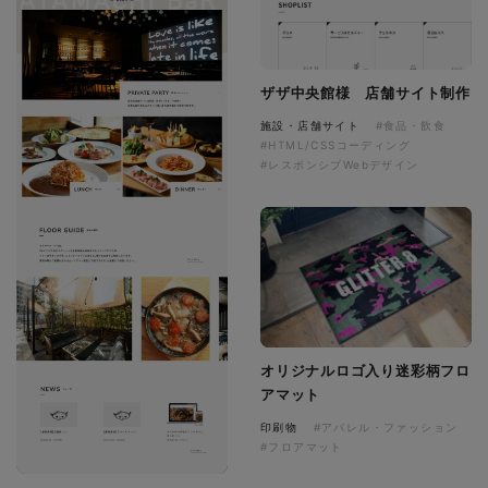
ザザ中央館様 店舗サイト制作
施設・店舗サイト
#食品・飲食
#HTML/CSSコーディング
#レスポンシブWebデザイン
オリジナルロゴ入り迷彩柄フロ
アマット
印刷物
#アパレル・ファッション
#フロアマット