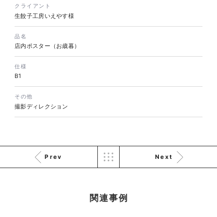
クライアント
生餃子工房いえやす様
株式会社KDK様 コーポレート
品名
サイト制作
店内ポスター（お歳暮）
コーポレートサイト
仕様
#メーカー・製造業・工業・インフ
B1
ラ
杉野屋様 立春大福チラシ
#HTML/CSSコーディング
印刷物
#食品・飲食
#チラシ
#レスポンシブWebデザイン
その他
撮影ディレクション
Prev
Next
株式会社三共様 さんきょちゃ
関連事例
んぬいぐるみ