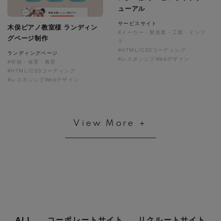
ューアル
サービスサイト
木俣ピアノ教室様 ランディン
#メーカー・製造業・工業・インフ
グページ制作
ラ
#HTML/CSSコーディング
ランディングページ
#レスポンシブWebデザイン
#学校・保育・教育
#HTML/CSSコーディング
#レスポンシブWebデザイン
View More ＋
ALL
コーポレートサイト
リクルートサイト