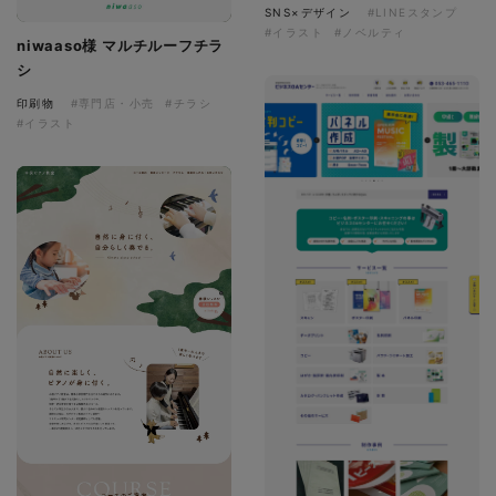
SNS×デザイン
#LINEスタンプ
#イラスト
#ノベルティ
niwaaso様 マルチルーフチラ
シ
印刷物
#専門店・小売
#チラシ
#イラスト