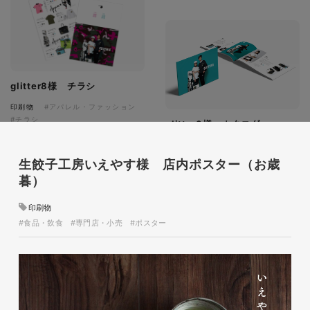
glitter8様 チラシ
印刷物
#アパレル・ファッション
#チラシ
glitter8様 カタログ
印刷物
#アパレル・ファッション
#カタログ
生餃子工房いえやす様 店内ポスター（お歳
暮）
印刷物
#食品・飲食
#専門店・小売
#ポスター