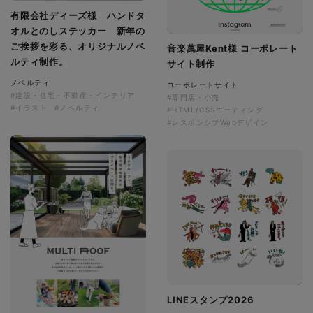
有限会社ディーズ様 ハンドタ
オルとのしステッカー 新年の
ご挨拶を彩る、オリジナルノベ
音楽萬屋Kent様 コーポレート
ルティ制作。
サイト制作
ノベルティ
コーポレートサイト
#建設・住宅・不動産・インテリア
#専門店・小売
#イラスト
#ノベルティ
#HTML/CSSコーディング
#レスポンシブWebデザイン
LINEスタンプ2026