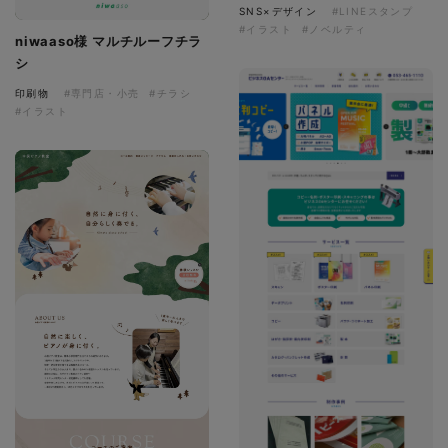
SNS×デザイン
#LINEスタンプ
#イラスト
#ノベルティ
niwaaso様 マルチルーフチラ
シ
印刷物
#専門店・小売
#チラシ
#イラスト