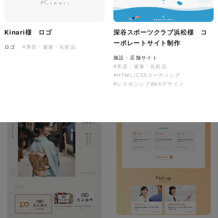
株式会社バスコフーズ様
Kinari様 ロゴ
深谷スポーツクラブ浜松様 コ
FRUITFRUIT SNACK パッケ
ーポレートサイト制作
ロゴ
#美容・健康・化粧品
ージデザイン
施設・店舗サイト
#美容・健康・化粧品
パッケージ
#食品・飲食
#HTML/CSSコーディング
#パッケージデザイン
#レスポンシブWebデザイン
#グラフィックデザイン