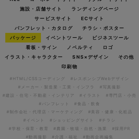
施設・店舗サイト
ランディングページ
サービスサイト
ECサイト
パンフレット・カタログ
チラシ・ポスター
パッケージ
イベントツール
ビジネスツール
看板・サイン
ノベルティ
ロゴ
イラスト・キャラクター
SNS×デザイン
その他
印刷物
#HTML/CSSコーディング
#レスポンシブWebデザイン
#メーカー・製造業・工業・インフラ
#写真撮影
#建設・住宅・不動産・インテリア
#イラスト
#専門店・小売
#パンフレット
#食品・飲食
#制作会社・代理店・マーケティング
#美容・健康・化粧品
#イベント
#ショッピングサイト
#チラシ
#学校・保育・教育
#農園・牧場・自然・漁業
#採用PR
#動画撮影
#介護・福祉
#動画企画編集