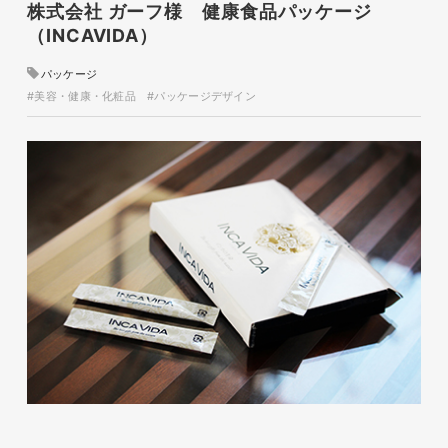
株式会社 ガーフ様 健康食品パッケージ
（INCAVIDA）
磐田商工会議所様 磐田市商店
パッケージ
会連盟チラシ
#美容・健康・化粧品
#パッケージデザイン
印刷物
#公共・行政・団体
#磐田
#チラシ