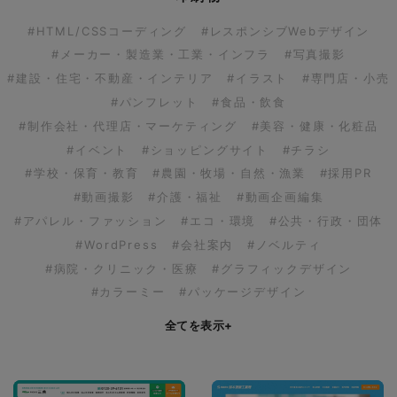
#HTML/CSSコーディング
#レスポンシブWebデザイン
#メーカー・製造業・工業・インフラ
#写真撮影
#建設・住宅・不動産・インテリア
#イラスト
#専門店・小売
#パンフレット
#食品・飲食
#制作会社・代理店・マーケティング
#美容・健康・化粧品
#イベント
#ショッピングサイト
#チラシ
#学校・保育・教育
#農園・牧場・自然・漁業
#採用PR
#動画撮影
#介護・福祉
#動画企画編集
#アパレル・ファッション
#エコ・環境
#公共・行政・団体
#WordPress
#会社案内
#ノベルティ
#病院・クリニック・医療
#グラフィックデザイン
#カラーミー
#パッケージデザイン
全てを表示
+