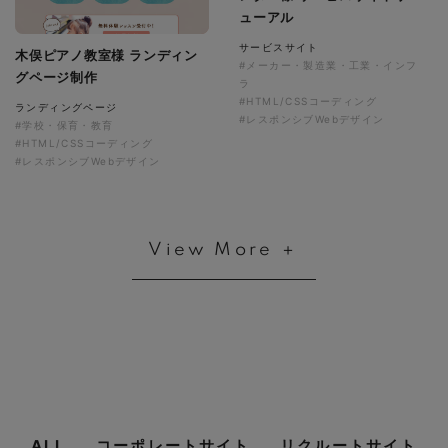
ューアル
サービスサイト
木俣ピアノ教室様 ランディン
#メーカー・製造業・工業・インフ
グページ制作
ラ
#HTML/CSSコーディング
ランディングページ
#レスポンシブWebデザイン
#学校・保育・教育
#HTML/CSSコーディング
#レスポンシブWebデザイン
View More ＋
ALL
コーポレートサイト
リクルートサイト