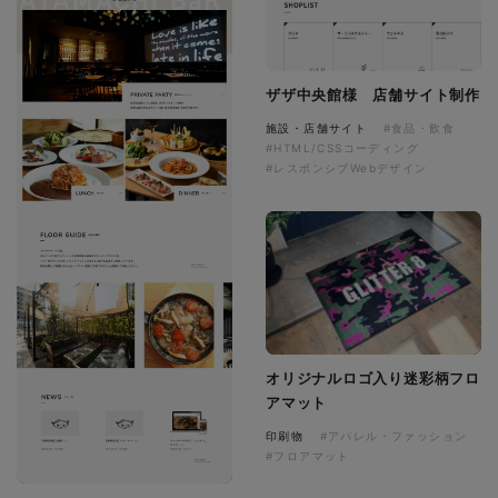
ザザ中央館様 店舗サイト制作
施設・店舗サイト
#食品・飲食
#HTML/CSSコーディング
#レスポンシブWebデザイン
オリジナルロゴ入り迷彩柄フロ
アマット
印刷物
#アパレル・ファッション
#フロアマット