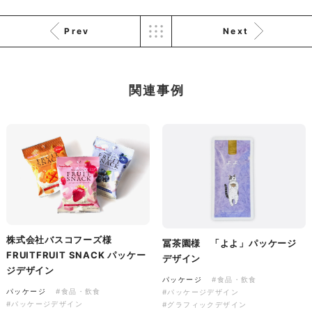
Prev
Next
株式会社KDK様 コーポレート
サイト制作
コーポレートサイト
関連事例
#メーカー・製造業・工業・インフ
ラ
杉野屋様 立春大福チラシ
#HTML/CSSコーディング
印刷物
#食品・飲食
#チラシ
#レスポンシブWebデザイン
株式会社バスコフーズ様
冨茶園様 「よよ」パッケージ
FRUITFRUIT SNACK パッケー
デザイン
ジデザイン
株式会社三共様 さんきょちゃ
パッケージ
#食品・飲食
パッケージ
#食品・飲食
#パッケージデザイン
んぬいぐるみ
#パッケージデザイン
#グラフィックデザイン