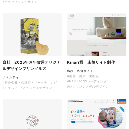
株式会社三共様 会社案内パン
イラスト・キャラクター
#グラフィックデザイン
フレット
#イラスト
#エコ・環境
#ぬいぐるみ
印刷物
#産業廃棄物処理業
#イラスト
#エコ・環境
自社 2025年お年賀用オリジナ
Kinari様 店舗サイト制作
ルデザインプリングルズ
株式会社三共様 ドリップコー
施設・店舗サイト
#美容・健康・化粧品
ヒーパッケージ
ノベルティ
#HTML/CSSコーディング
#制作会社・代理店・マーケティング
ノベルティ
#産業廃棄物処理業
#レスポンシブWebデザイン
#イラスト
#ノベルティデザイン
#イラスト
#エコ・環境