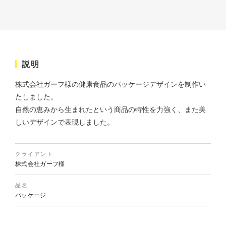
説明
株式会社ガーフ様の健康食品のパッケージデザインを制作い
株式会社ベストブラス様 EC
たしました。
サイト制作
自然の恵みから生まれたという商品の特性を力強く、また美
ECサイト
しいデザインで表現しました。
#HTML/CSSコーディング
#レスポンシブWebデザイン
#Shopify
クライアント
株式会社ガーフ様
品名
パッケージ