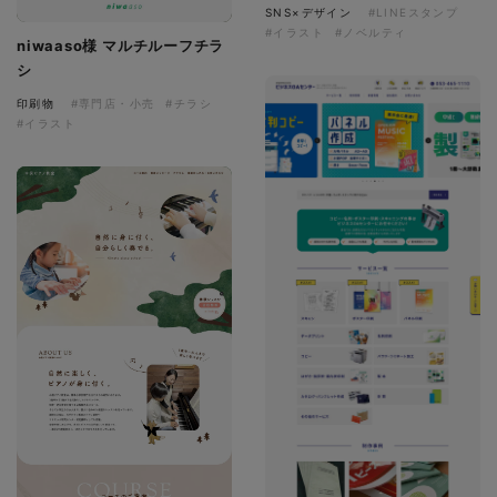
SNS×デザイン
#LINEスタンプ
#イラスト
#ノベルティ
niwaaso様 マルチルーフチラ
シ
印刷物
#専門店・小売
#チラシ
#イラスト