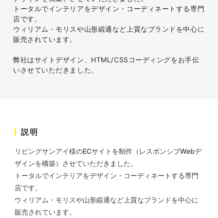
株式会社三共様 会社案内パン
イラスト・キャラクター
トータルでインテリアをデザイン・コーディネートする専門
フレット
#イラスト
#エコ・環境
店です。
#ぬいぐるみ
印刷物
#産業廃棄物処理業
ウィリアム・モリスや山形緞通など上質なブランドを中心に
#イラスト
#エコ・環境
販売されています。
弊社はサイトデザイン、HTML/CSSコーディングをお手伝
いさせていただきました。
株式会社三共様 ドリップコー
説明
ヒーパッケージ
ノベルティ
#産業廃棄物処理業
リビングサンアイ様のECサイトを制作（レスポンシブWebデ
#イラスト
#エコ・環境
ザインを構築）させていただきました。
トータルでインテリアをデザイン・コーディネートする専門
店です。
ウィリアム・モリスや山形緞通など上質なブランドを中心に
販売されています。