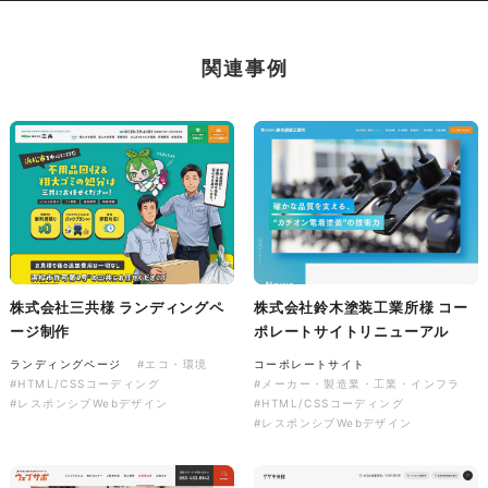
ソレイユ障害年金サポートセン
ター様 コーポレートサイト制
作
関連事例
コーポレートサイト
#介護・福祉
#HTML/CSSコーディング
#レスポンシブWebデザイン
株式会社三共様 ランディングペ
株式会社鈴木塗装工業所様 コー
ージ制作
ポレートサイトリニューアル
ランディングページ
#エコ・環境
コーポレートサイト
#HTML/CSSコーディング
#メーカー・製造業・工業・インフラ
#レスポンシブWebデザイン
#HTML/CSSコーディング
#レスポンシブWebデザイン