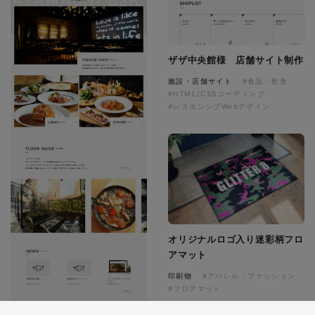
ザザ中央館様 店舗サイト制作
施設・店舗サイト
#食品・飲食
#HTML/CSSコーディング
#レスポンシブWebデザイン
オリジナルロゴ入り迷彩柄フロ
アマット
印刷物
#アパレル・ファッション
#フロアマット