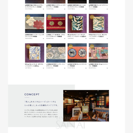
glitter8様 A4スタンドバナ
ー
印刷物
#アパレル・ファッション
#A4スタンドバナー
glitter8様 吹き出しPOP
glitter8様 ECサイト制作
印刷物
#アパレル・ファッション
#吹き出しPOP
ECサイト
#アパレル・ファッション
#HTML/CSSコーディング
#レスポンシブWebデザイン