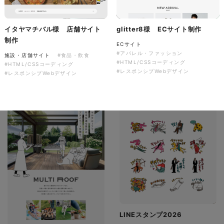
有限会社ディーズ様 ハンドタ
オルとのしステッカー 新年の
イタヤマチバル様 店舗サイト
glitter8様 ECサイト制作
ご挨拶を彩る、オリジナルノベ
音楽萬屋Kent様 コーポレート
制作
ルティ制作。
ECサイト
サイト制作
#アパレル・ファッション
施設・店舗サイト
#食品・飲食
ノベルティ
コーポレートサイト
#HTML/CSSコーディング
#HTML/CSSコーディング
#建設・住宅・不動産・インテリア
#専門店・小売
#レスポンシブWebデザイン
#レスポンシブWebデザイン
#イラスト
#ノベルティ
#HTML/CSSコーディング
#レスポンシブWebデザイン
LINEスタンプ2026