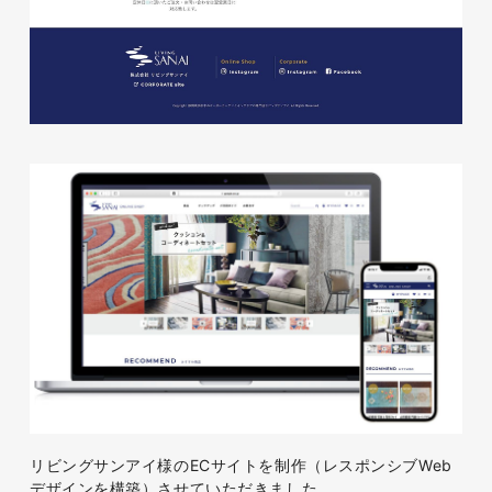
株式会社KDK様 コーポレート
サイト制作
コーポレートサイト
#メーカー・製造業・工業・インフ
ラ
杉野屋様 立春大福チラシ
#HTML/CSSコーディング
印刷物
#食品・飲食
#チラシ
#レスポンシブWebデザイン
株式会社三共様 さんきょちゃ
リビングサンアイ様のECサイトを制作（レスポンシブWeb
んぬいぐるみ
デザインを構築）させていただきました。