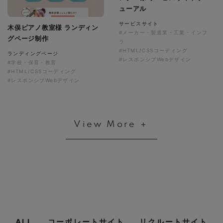
ューアル
サービスサイト
木俣ピアノ教室様 ランディン
#メーカー・製造業・工業・インフ
グページ制作
ラ
#HTML/CSSコーディング
ランディングページ
#レスポンシブWebデザイン
#学校・保育・教育
#HTML/CSSコーディング
#レスポンシブWebデザイン
View More ＋
ALL
コーポレートサイト
リクルートサイト