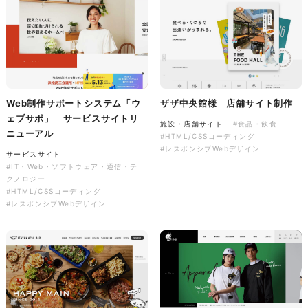
株式会社colorful studio様
『かねた忠右衛門』 サービス
Web制作サポートシステム「ウ
ザザ中央館様 店舗サイト制作
サイト制作
ェブサポ」 サービスサイトリ
施設・店舗サイト
#食品・飲食
ニューアル
サービスサイト
#HTML/CSSコーディング
#アパレル・ファッション
#レスポンシブWebデザイン
サービスサイト
#HTML/CSSコーディング
#IT・Web・ソフトウェア・通信・テ
#レスポンシブWebデザイン
クノロジー
#HTML/CSSコーディング
#レスポンシブWebデザイン