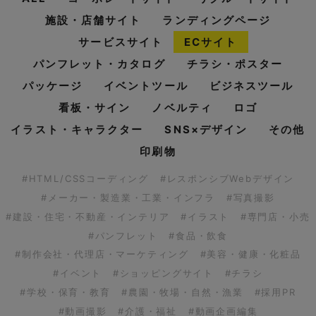
施設・店舗サイト
ランディングページ
サービスサイト
ECサイト
パンフレット・カタログ
チラシ・ポスター
パッケージ
イベントツール
ビジネスツール
看板・サイン
ノベルティ
ロゴ
イラスト・キャラクター
SNS×デザイン
その他
印刷物
#HTML/CSSコーディング
#レスポンシブWebデザイン
#メーカー・製造業・工業・インフラ
#写真撮影
#建設・住宅・不動産・インテリア
#イラスト
#専門店・小売
#パンフレット
#食品・飲食
#制作会社・代理店・マーケティング
#美容・健康・化粧品
#イベント
#ショッピングサイト
#チラシ
#学校・保育・教育
#農園・牧場・自然・漁業
#採用PR
#動画撮影
#介護・福祉
#動画企画編集