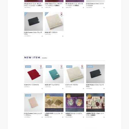
磐田商工会議所様 磐田市商店
会連盟チラシ
印刷物
#公共・行政・団体
#磐田
#チラシ