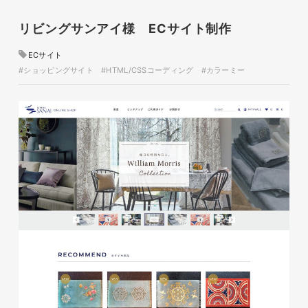
イタヤマチバル様 店舗サイト
制作
リビングサンアイ様 ECサイト制作
施設・店舗サイト
#食品・飲食
#HTML/CSSコーディング
ECサイト
#レスポンシブWebデザイン
#ショッピングサイト
#HTML/CSSコーディング
#カラーミー
glitter8様 スタンドバナー
印刷物
#アパレル・ファッション
#スタンドバナー