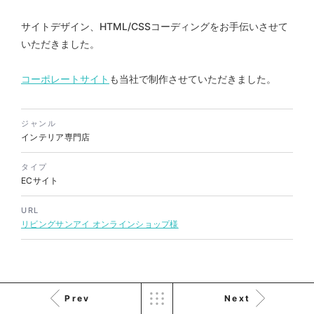
サイトデザイン、HTML/CSSコーディングをお手伝いさせて
いただきました。
株式会社バスコフーズ様
FRUITFRUIT SNACK パッケ
ージデザイン
コーポレートサイト
も当社で制作させていただきました。
パッケージ
#食品・飲食
#パッケージデザイン
ジャンル
#グラフィックデザイン
インテリア専門店
タイプ
ECサイト
URL
リビングサンアイ オンラインショップ様
Prev
Next