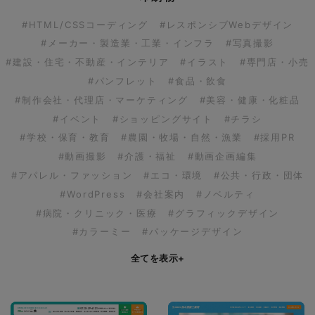
#HTML/CSSコーディング
#レスポンシブWebデザイン
#メーカー・製造業・工業・インフラ
#写真撮影
#建設・住宅・不動産・インテリア
#イラスト
#専門店・小売
#パンフレット
#食品・飲食
#制作会社・代理店・マーケティング
#美容・健康・化粧品
#イベント
#ショッピングサイト
#チラシ
#学校・保育・教育
#農園・牧場・自然・漁業
#採用PR
#動画撮影
#介護・福祉
#動画企画編集
#アパレル・ファッション
#エコ・環境
#公共・行政・団体
#WordPress
#会社案内
#ノベルティ
#病院・クリニック・医療
#グラフィックデザイン
#カラーミー
#パッケージデザイン
全てを表示
+