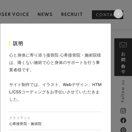
USER VOICE
NEWS
RECRUIT
CONTACT
説明
お問い合わせ
心と身体に寄り添う接骨院 心希接骨院・施術院様
は、痛くない施術で心と身体のサポートを行う事
業者様です。
Follow us
サイト制作では、イラスト、Webデザイン、HTM
L/CSSコーディングをお手伝いさせていただきま
ングページ
サービスサイト
した。
トツール
ビジネスツール
イン
その他
印刷物
クライアント
心希接骨院・施術院
・インフラ
#写真撮影