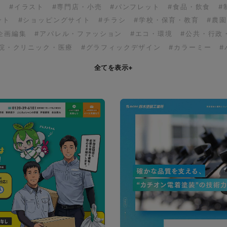
ア
#イラスト
#専門店・小売
#パンフレット
#食品・飲食
#
ント
#ショッピングサイト
#チラシ
#学校・保育・教育
#農
企画編集
#アパレル・ファッション
#エコ・環境
#公共・行政
病院・クリニック・医療
#グラフィックデザイン
#カラーミー
#
全てを表示
+