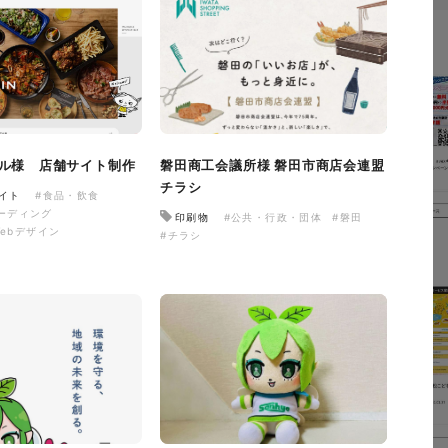
ル様 店舗サイト制作
磐田商工会議所様 磐田市商店会連盟
チラシ
イト
#食品・飲食
コーディング
印刷物
#公共・行政・団体
#磐田
ebデザイン
#チラシ