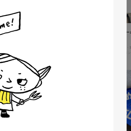
ィングページ制作
株式会社鈴木塗装工業所様 コー
アル
コ・環境
#HTML/CSSコーディング
コーポレートサイト
#メーカー・
#HTML/CSSコーディング
#レスポン