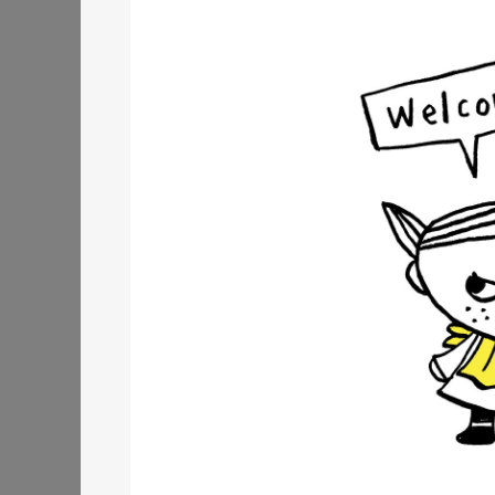
株式会社三共様 ランデ
ランディングページ
#エ
#レスポンシブWebデザイン