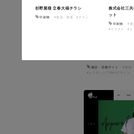
杉野屋様 立春大福チラシ
株式会社三共
ット
印刷物
#食品・飲食
#チラシ
印刷物
#
#イラスト
#エ
イタヤマチバル様 店舗
施設・店舗サイト
#食品
#レスポンシブWebデザイン