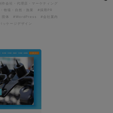
制作会社・代理店・マーケティング
園・牧場・自然・漁業
#採用PR
・団体
#WordPress
#会社案内
パッケージデザイン