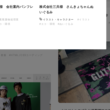
様 会社案内パンフレ
株式会社三共様 さんきょちゃんぬ
いぐるみ
ザザ中央館様 店舗サイト制作
産業廃棄物処理業
イラスト・キャラクター
#イラスト
施設・店舗サイト
#食品・飲食
コ・環境
#エコ・環境
#ぬいぐるみ
#レスポンシブWebデザイン
サイト制作
・飲食
#HTML/CSSコーディング