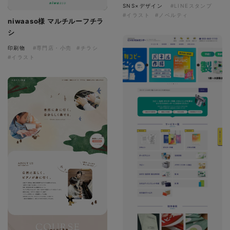
SNS×デザイン
#LINEスタンプ
#イラスト
#ノベルティ
niwaaso様 マルチルーフチラ
シ
印刷物
#専門店・小売
#チラシ
#イラスト