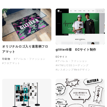
株式会社バスコフーズ様
FRUITFRUIT SNACK パッケ
ージデザイン
パッケージ
#食品・飲食
#パッケージデザイン
#グラフィックデザイン
オリジナルロゴ入り迷彩柄フロ
glitter8様 ECサイト制作
アマット
ECサイト
印刷物
#アパレル・ファッション
#アパレル・ファッション
#フロアマット
#HTML/CSSコーディング
#レスポンシブWebデザイン