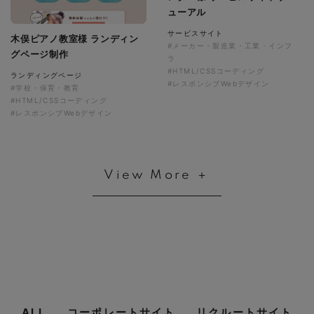
ューアル
サービスサイト
木俣ピアノ教室様 ランディン
#メーカー・製造業・工業・インフ
グページ制作
ラ
#HTML/CSSコーディング
ランディングページ
#レスポンシブWebデザイン
#学校・保育・教育
#HTML/CSSコーディング
#レスポンシブWebデザイン
View More ＋
ALL
コーポレートサイト
リクルートサイト