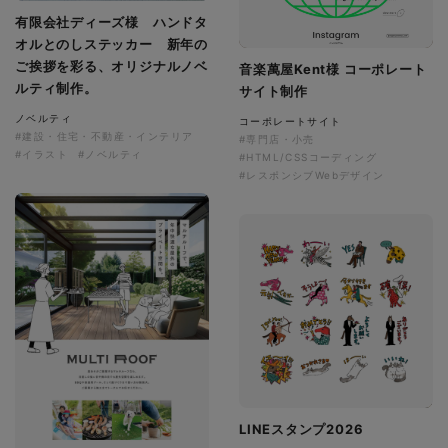
有限会社ディーズ様 ハンドタ
オルとのしステッカー 新年の
ご挨拶を彩る、オリジナルノベ
音楽萬屋Kent様 コーポレート
ルティ制作。
サイト制作
ノベルティ
コーポレートサイト
#建設・住宅・不動産・インテリア
#専門店・小売
#イラスト
#ノベルティ
#HTML/CSSコーディング
#レスポンシブWebデザイン
LINEスタンプ2026