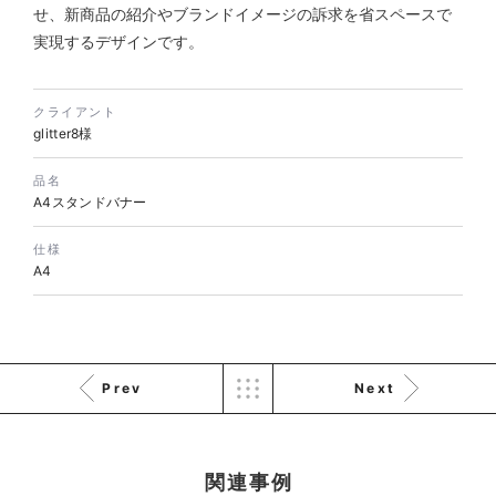
株式会社三共様 会社案内パン
イラスト・キャラクター
せ、新商品の紹介やブランドイメージの訴求を省スペースで
フレット
#イラスト
#エコ・環境
実現するデザインです。
#ぬいぐるみ
印刷物
#産業廃棄物処理業
#イラスト
#エコ・環境
クライアント
glitter8様
品名
A4スタンドバナー
仕様
A4
株式会社三共様 ドリップコー
ヒーパッケージ
ノベルティ
#産業廃棄物処理業
#イラスト
#エコ・環境
Prev
Next
関連事例