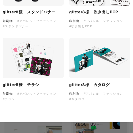
ソレイユ障害年金サポートセン
ター様 コーポレートサイト制
glitter8様 吹き出しPOP
glitter8様 スタンドバナー
作
印刷物
#アパレル・ファッション
印刷物
#アパレル・ファッション
#吹き出しPOP
#スタンドバナー
コーポレートサイト
#介護・福祉
#HTML/CSSコーディング
#レスポンシブWebデザイン
glitter8様 カタログ
glitter8様 チラシ
印刷物
#アパレル・ファッション
印刷物
#アパレル・ファッション
#カタログ
#チラシ