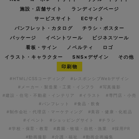
施設・店舗サイト
ランディングページ
サービスサイト
ECサイト
パンフレット・カタログ
チラシ・ポスター
パッケージ
イベントツール
ビジネスツール
看板・サイン
ノベルティ
ロゴ
イラスト・キャラクター
SNS×デザイン
その他
印刷物
#HTML/CSSコーディング
#レスポンシブWebデザイン
#メーカー・製造業・工業・インフラ
#写真撮影
#建設・住宅・不動産・インテリア
#イラスト
#専門店・小売
#パンフレット
#食品・飲食
#制作会社・代理店・マーケティング
#美容・健康・化粧品
#イベント
#ショッピングサイト
#チラシ
#学校・保育・教育
#農園・牧場・自然・漁業
#採用PR
#動画撮影
#介護・福祉
#動画企画編集