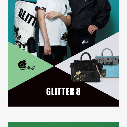
磐田商工会議所様 磐田市商店
会連盟チラシ
印刷物
#公共・行政・団体
#磐田
#チラシ