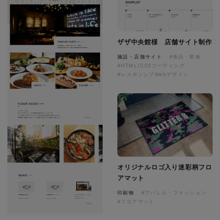
ザザ中央館様 店舗サイト制作
施設・店舗サイト
#食品・飲食
#HTML/CSSコーディング
#レスポンシブWebデザイン
オリジナルロゴ入り迷彩柄フロ
アマット
印刷物
#アパレル・ファッション
#フロアマット