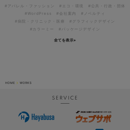
#アパレル・ファッション
#エコ・環境
#公共・行政・団体
#WordPress
#会社案内
#ノベルティ
#病院・クリニック・医療
#グラフィックデザイン
#カラーミー
#パッケージデザイン
全てを表示
+
HOME
WORKS
SERVICE