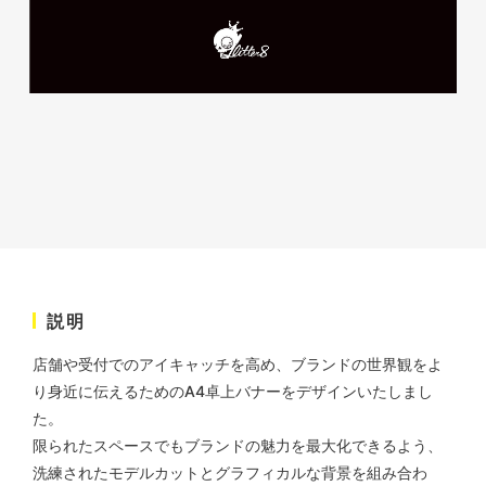
株式会社KDK様 コーポレート
サイト制作
コーポレートサイト
#メーカー・製造業・工業・インフ
ラ
杉野屋様 立春大福チラシ
#HTML/CSSコーディング
印刷物
#食品・飲食
#チラシ
#レスポンシブWebデザイン
説明
店舗や受付でのアイキャッチを高め、ブランドの世界観をよ
り身近に伝えるためのA4卓上バナーをデザインいたしまし
た。
株式会社三共様 さんきょちゃ
限られたスペースでもブランドの魅力を最大化できるよう、
んぬいぐるみ
洗練されたモデルカットとグラフィカルな背景を組み合わ