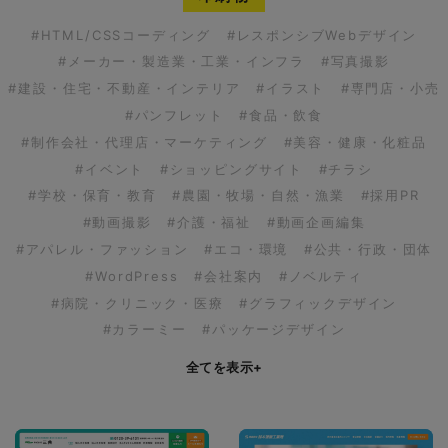
#HTML/CSSコーディング
#レスポンシブWebデザイン
#メーカー・製造業・工業・インフラ
#写真撮影
#建設・住宅・不動産・インテリア
#イラスト
#専門店・小売
#パンフレット
#食品・飲食
#制作会社・代理店・マーケティング
#美容・健康・化粧品
#イベント
#ショッピングサイト
#チラシ
#学校・保育・教育
#農園・牧場・自然・漁業
#採用PR
#動画撮影
#介護・福祉
#動画企画編集
#アパレル・ファッション
#エコ・環境
#公共・行政・団体
#WordPress
#会社案内
#ノベルティ
#病院・クリニック・医療
#グラフィックデザイン
#カラーミー
#パッケージデザイン
全てを表示
+