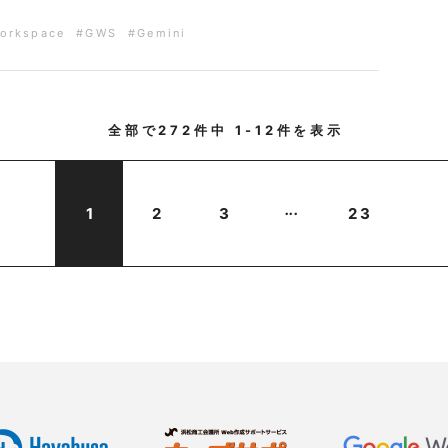
orkspace
#GWS
#Gemini
全部で
272
件中
1-12
件を表示
...
1
2
3
23