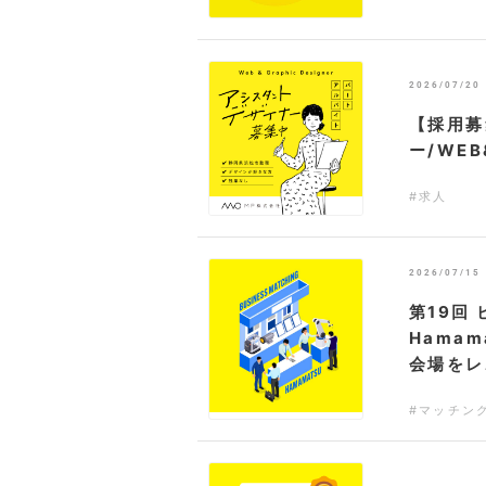
2026/07/20
【採用募
ー/WE
#求人
2026/07/15
第19回
Hama
会場をレ
#マッチン