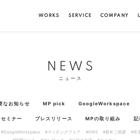
WORKS
SERVICE
COMPANY
NEWS
ニュース
要なお知らせ
MP pick
GoogleWorkspace
・セミナー
プレスリリース
MPの取り組み
記
#GoogleWorkspace
#マッチングフェア
#GWS
#新年ご挨拶
#年
#採用ツール
#テレワーク
#ビデオ会議
#セミナー