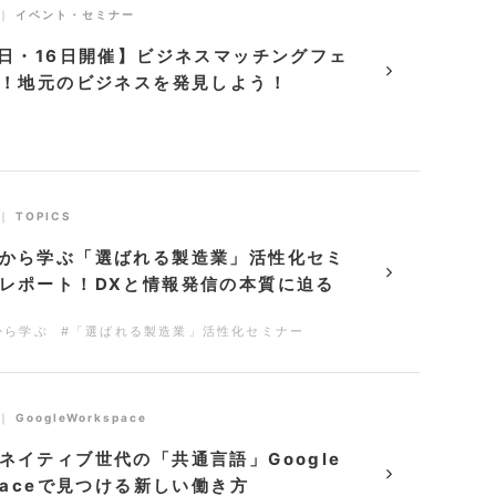
｜
イベント・セミナー
5日・16日開催】ビジネスマッチングフェ
松！地元のビジネスを発見しよう！
｜
TOPICS
から学ぶ「選ばれる製造業」活性化セミ
レポート！DXと情報発信の本質に迫る
から学ぶ
#「選ばれる製造業」活性化セミナー
｜
GoogleWorkspace
ネイティブ世代の「共通言語」Google
spaceで見つける新しい働き方