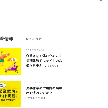
着情報
2026/07/24
心置きなく休むために！
長期休暇前にサイトのお
知らせ更新...
[
BLOG
]
2026/07/24
夏季休業のご案内の掲載
はお済みですか？
[
WEB豆知識
]