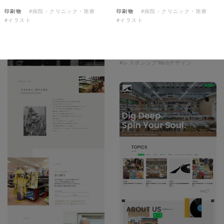
ソレイユ障害年金サポートセン
印刷物
#病院・クリニック・医療
印刷物
#病院・クリニック・医療
ター様 コーポレートサイト制
#イラスト
#イラスト
作
コーポレートサイト
#介護・福祉
#HTML/CSSコーディング
#レスポンシブWebデザイン