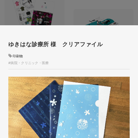
glitter8様 チラシ
ゆきはな診療所 様 クリアファイル
印刷物
#アパレル・ファッション
#チラシ
glitter8様 カタログ
印刷物
#病院・クリニック・医療
印刷物
#アパレル・ファッション
#カタログ