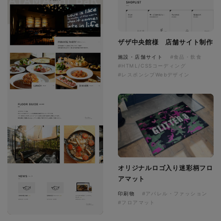
ザザ中央館様 店舗サイト制作
施設・店舗サイト
#食品・飲食
#HTML/CSSコーディング
#レスポンシブWebデザイン
オリジナルロゴ入り迷彩柄フロ
アマット
印刷物
#アパレル・ファッション
#フロアマット