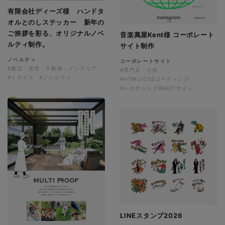
有限会社ディーズ様 ハンドタ
オルとのしステッカー 新年の
ご挨拶を彩る、オリジナルノベ
音楽萬屋Kent様 コーポレート
ルティ制作。
サイト制作
ノベルティ
コーポレートサイト
#建設・住宅・不動産・インテリア
#専門店・小売
#イラスト
#ノベルティ
#HTML/CSSコーディング
#レスポンシブWebデザイン
LINEスタンプ2026