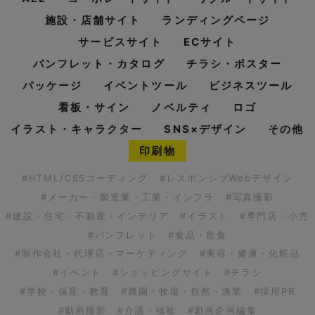
施設・店舗サイト
ランディングページ
サービスサイト
ECサイト
パンフレット・カタログ
チラシ・ポスター
パッケージ
イベントツール
ビジネスツール
看板・サイン
ノベルティ
ロゴ
イラスト・キャラクター
SNS×デザイン
その他
印刷物
#HTML/CSSコーディング
#レスポンシブWebデザイン
#メーカー・製造業・工業・インフラ
#写真撮影
#建設・住宅・不動産・インテリア
#イラスト
#専門店・小売
#パンフレット
#食品・飲食
#制作会社・代理店・マーケティング
#美容・健康・化粧品
#イベント
#ショッピングサイト
#チラシ
#学校・保育・教育
#農園・牧場・自然・漁業
#採用PR
#動画撮影
#介護・福祉
#動画企画編集