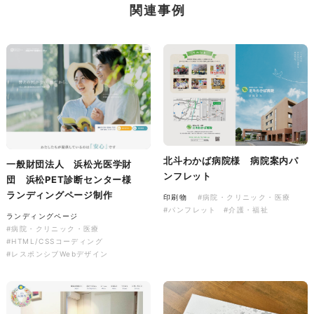
株式会社三共様 会社案内パン
イラスト・キャラクター
関連事例
フレット
#イラスト
#エコ・環境
#ぬいぐるみ
印刷物
#産業廃棄物処理業
#イラスト
#エコ・環境
北斗わかば病院様 病院案内パ
一般財団法人 浜松光医学財
株式会社三共様 ドリップコー
ンフレット
団 浜松PET診断センター様
ヒーパッケージ
ランディングページ制作
印刷物
#病院・クリニック・医療
#パンフレット
#介護・福祉
ノベルティ
#産業廃棄物処理業
ランディングページ
#イラスト
#エコ・環境
#病院・クリニック・医療
#HTML/CSSコーディング
#レスポンシブWebデザイン