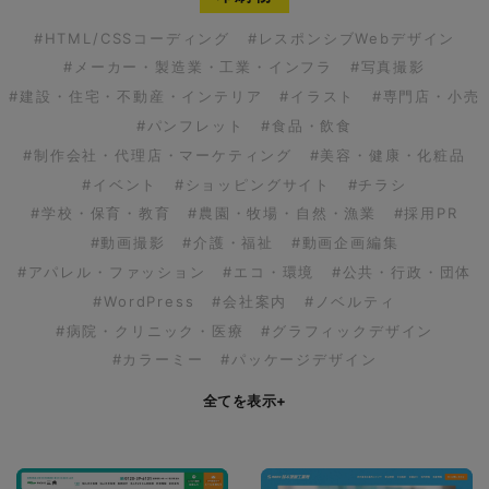
#HTML/CSSコーディング
#レスポンシブWebデザイン
#メーカー・製造業・工業・インフラ
#写真撮影
#建設・住宅・不動産・インテリア
#イラスト
#専門店・小売
#パンフレット
#食品・飲食
#制作会社・代理店・マーケティング
#美容・健康・化粧品
#イベント
#ショッピングサイト
#チラシ
#学校・保育・教育
#農園・牧場・自然・漁業
#採用PR
#動画撮影
#介護・福祉
#動画企画編集
#アパレル・ファッション
#エコ・環境
#公共・行政・団体
#WordPress
#会社案内
#ノベルティ
#病院・クリニック・医療
#グラフィックデザイン
#カラーミー
#パッケージデザイン
全てを表示
+