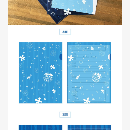
磐田商工会議所様 磐田市商店
会連盟チラシ
印刷物
#公共・行政・団体
#磐田
#チラシ