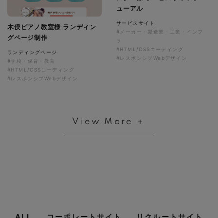
ューアル
サービスサイト
木俣ピアノ教室様 ランディン
#メーカー・製造業・工業・インフ
グページ制作
ラ
#HTML/CSSコーディング
ランディングページ
#レスポンシブWebデザイン
#学校・保育・教育
#HTML/CSSコーディング
#レスポンシブWebデザイン
View More ＋
ALL
コーポレートサイト
リクルートサイト