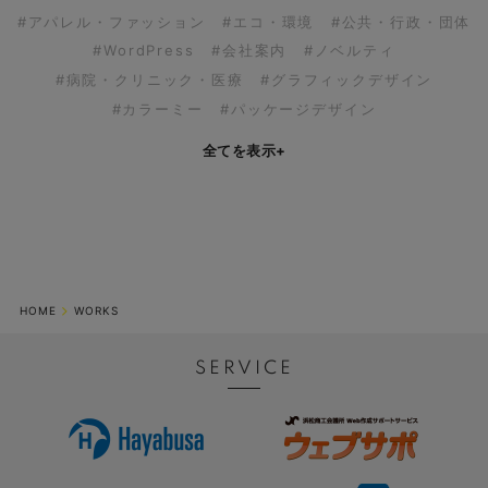
#アパレル・ファッション
#エコ・環境
#公共・行政・団体
#WordPress
#会社案内
#ノベルティ
#病院・クリニック・医療
#グラフィックデザイン
#カラーミー
#パッケージデザイン
全てを表示
+
HOME
WORKS
SERVICE