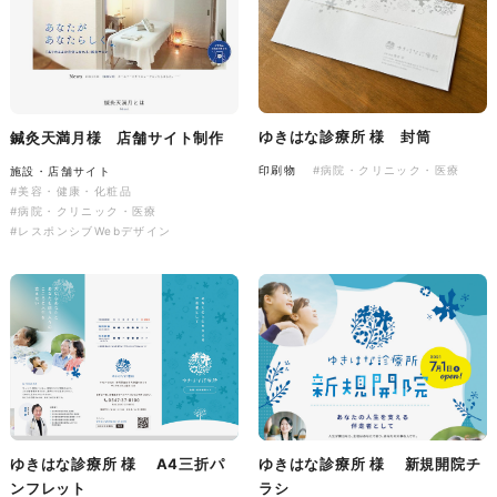
株式会社バスコフーズ様
FRUITFRUIT SNACK パッケ
ージデザイン
ゆきはな診療所 様 封筒
鍼灸天満月様 店舗サイト制作
パッケージ
#食品・飲食
印刷物
#病院・クリニック・医療
施設・店舗サイト
#パッケージデザイン
#美容・健康・化粧品
#グラフィックデザイン
#病院・クリニック・医療
#レスポンシブWebデザイン
ゆきはな診療所 様 A4三折パ
ゆきはな診療所 様 新規開院チ
ンフレット
ラシ