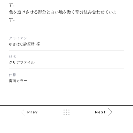
す。
色を透けさせる部分と白い地を敷く部分組み合わせていま
す。
株式会社KDK様 コーポレート
サイト制作
コーポレートサイト
クライアント
#メーカー・製造業・工業・インフ
ゆきはな診療所 様
ラ
杉野屋様 立春大福チラシ
#HTML/CSSコーディング
品名
印刷物
#食品・飲食
#チラシ
#レスポンシブWebデザイン
クリアファイル
仕様
両面カラー
Prev
Next
株式会社三共様 さんきょちゃ
んぬいぐるみ