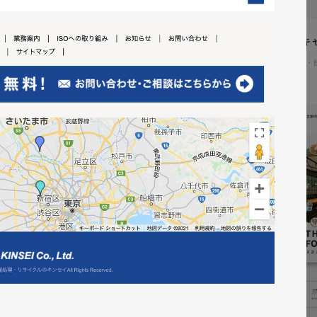
イタヤマチバル様 イメージキ
イラスト・キャラクター
#食品・
テム「ウェブサポ」 サービスサ
通信・テクノロジー
#レスポンシブWebデザイン