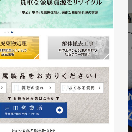
ィングページ制作
株式会社鈴木塗装工業所様 コー
アル
コ・環境
#HTML/CSSコーディング
コーポレートサイト
#メーカー・
#HTML/CSSコーディング
#レスポン