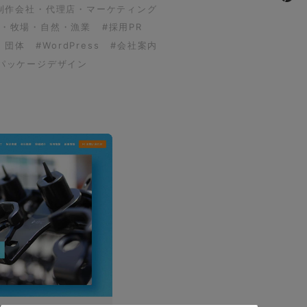
制作会社・代理店・マーケティング
園・牧場・自然・漁業
#採用PR
・団体
#WordPress
#会社案内
パッケージデザイン