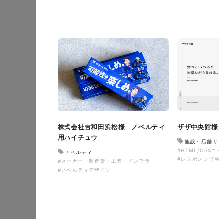
イタヤマチバル様 店舗
施設・店舗サイト
#食品
#レスポンシブWebデザイン
株式会社吉和田浜松様 ノベルティ
ザザ中央館様
用ハイチュウ
施設・店舗サ
#HTML/CSS
ノベルティ
#レスポンシブW
#メーカー・製造業・工業・インフラ
#ノベルティデザイン