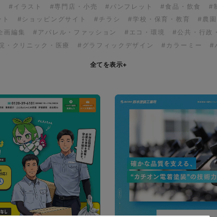
ア
#イラスト
#専門店・小売
#パンフレット
#食品・飲食
#
ント
#ショッピングサイト
#チラシ
#学校・保育・教育
#農
企画編集
#アパレル・ファッション
#エコ・環境
#公共・行政
病院・クリニック・医療
#グラフィックデザイン
#カラーミー
#
全てを表示
+