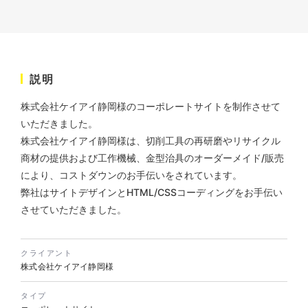
株式会社KDK様 コーポレート
サイト制作
説明
コーポレートサイト
#メーカー・製造業・工業・インフ
株式会社ケイアイ静岡様のコーポレートサイトを制作させて
ラ
杉野屋様 立春大福チラシ
いただきました。
#HTML/CSSコーディング
印刷物
#食品・飲食
#チラシ
#レスポンシブWebデザイン
株式会社ケイアイ静岡様は、切削工具の再研磨やリサイクル
商材の提供および工作機械、金型治具のオーダーメイド/販売
により、コストダウンのお手伝いをされています。
弊社はサイトデザインとHTML/CSSコーディングをお手伝い
させていただきました。
クライアント
株式会社ケイアイ静岡様
株式会社三共様 さんきょちゃ
んぬいぐるみ
タイプ