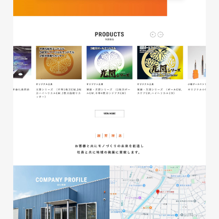
磐田商工会議所様 磐田市商店
会連盟チラシ
印刷物
#公共・行政・団体
#磐田
#チラシ