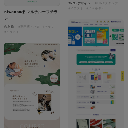
SNS×デザイン
#LINEスタンプ
#イラスト
#ノベルティ
niwaaso様 マルチルーフチラ
シ
印刷物
#専門店・小売
#チラシ
#イラスト