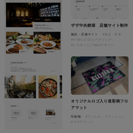
ザザ中央館様 店舗サイト制作
施設・店舗サイト
#食品・飲食
#HTML/CSSコーディング
#レスポンシブWebデザイン
オリジナルロゴ入り迷彩柄フロ
アマット
印刷物
#アパレル・ファッション
#フロアマット