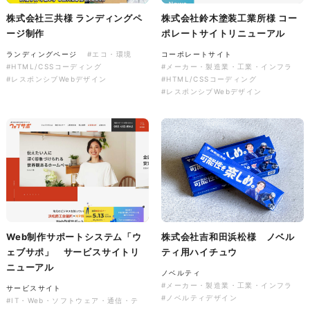
株式会社三共様 ランディングペ
株式会社鈴木塗装工業所様 コー
ージ制作
ポレートサイトリニューアル
株式会社バスコフーズ様
ランディングページ
#エコ・環境
コーポレートサイト
FRUITFRUIT SNACK パッケ
#HTML/CSSコーディング
#メーカー・製造業・工業・インフラ
ージデザイン
#レスポンシブWebデザイン
#HTML/CSSコーディング
#レスポンシブWebデザイン
パッケージ
#食品・飲食
#パッケージデザイン
#グラフィックデザイン
Web制作サポートシステム「ウ
株式会社吉和田浜松様 ノベル
ェブサポ」 サービスサイトリ
ティ用ハイチュウ
ニューアル
ノベルティ
#メーカー・製造業・工業・インフラ
サービスサイト
#ノベルティデザイン
#IT・Web・ソフトウェア・通信・テ