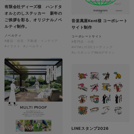
有限会社ディーズ様 ハンドタ
オルとのしステッカー 新年の
ご挨拶を彩る、オリジナルノベ
音楽萬屋Kent様 コーポレート
ルティ制作。
サイト制作
ノベルティ
コーポレートサイト
#建設・住宅・不動産・インテリア
#専門店・小売
#イラスト
#ノベルティ
#HTML/CSSコーディング
#レスポンシブWebデザイン
LINEスタンプ2026