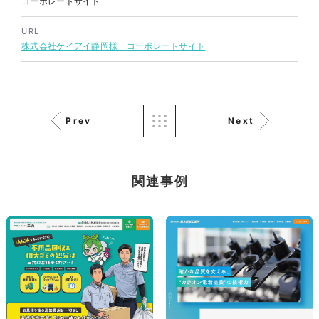
株式会社三共様 会社案内パン
コーポレートサイト
イラスト・キャラクター
フレット
#イラスト
#エコ・環境
#ぬいぐるみ
URL
印刷物
#産業廃棄物処理業
株式会社ケイアイ静岡様 コーポレートサイト
#イラスト
#エコ・環境
Prev
Next
株式会社三共様 ドリップコー
関連事例
ヒーパッケージ
ノベルティ
#産業廃棄物処理業
#イラスト
#エコ・環境