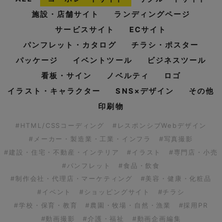
施設・店舗サイト
ランディングページ
サービスサイト
ECサイト
パンフレット・カタログ
チラシ・ポスター
パッケージ
イベントツール
ビジネスツール
看板・サイン
ノベルティ
ロゴ
イラスト・キャラクター
SNS×デザイン
その他
印刷物
#HTML/CSSコーディング
#レスポンシブWebデザイン
#メーカー・製造業・工業・インフラ
#写真撮影
#建設・住宅・不動産・インテリア
#イラスト
#専門店・小売
#パンフレット
#食品・飲食
#制作会社・代理店・マーケティング
#美容・健康・化粧品
#イベント
#ショッピングサイト
#チラシ
#学校・保育・教育
#農園・牧場・自然・漁業
#採用PR
#動画撮影
#介護・福祉
#動画企画編集