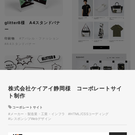
glitter8様 A4スタンドバナ
ー
印刷物
#アパレル・ファッション
#A4スタンドバナー
株式会社ケイアイ静岡様 コーポレートサイ
ト制作
glitter8様 吹き出しPOP
glitter8様 ECサイト制作
コーポレートサイト
印刷物
#アパレル・ファッション
#メーカー・製造業・工業・インフラ
#HTML/CSSコーディング
#吹き出しPOP
ECサイト
#レスポンシブWebデザイン
#アパレル・ファッション
#HTML/CSSコーディング
#レスポンシブWebデザイン