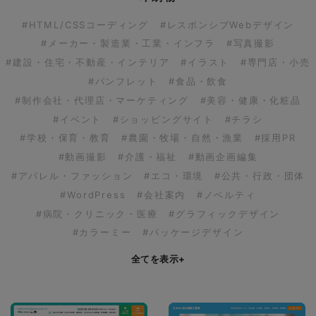
#HTML/CSSコーディング
#レスポンシブWebデザイン
#メーカー・製造業・工業・インフラ
#写真撮影
#建設・住宅・不動産・インテリア
#イラスト
#専門店・小売
#パンフレット
#食品・飲食
#制作会社・代理店・マーケティング
#美容・健康・化粧品
#イベント
#ショッピングサイト
#チラシ
#学校・保育・教育
#農園・牧場・自然・漁業
#採用PR
#動画撮影
#介護・福祉
#動画企画編集
#アパレル・ファッション
#エコ・環境
#公共・行政・団体
#WordPress
#会社案内
#ノベルティ
#病院・クリニック・医療
#グラフィックデザイン
#カラーミー
#パッケージデザイン
全てを表示
+