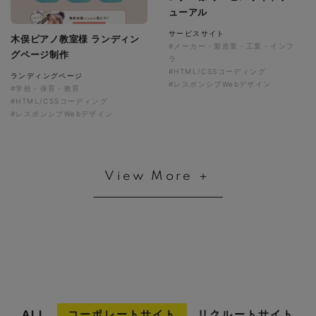
ューアル
サービスサイト
木俣ピアノ教室様 ランディン
#メーカー・製造業・工業・インフ
グページ制作
ラ
#HTML/CSSコーディング
ランディングページ
#レスポンシブWebデザイン
#学校・保育・教育
#HTML/CSSコーディング
#レスポンシブWebデザイン
View More ＋
ALL
コーポレートサイト
リクルートサイト