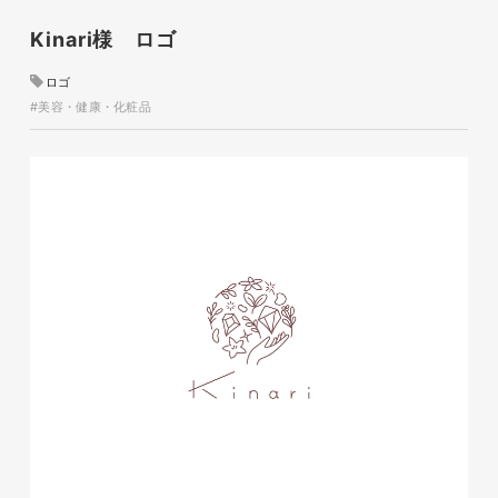
Kinari様 ロゴ
磐田商工会議所様 磐田市商店
ロゴ
会連盟チラシ
#美容・健康・化粧品
印刷物
#公共・行政・団体
#磐田
#チラシ