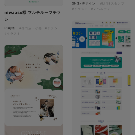
SNS×デザイン
#LINEスタンプ
#イラスト
#ノベルティ
niwaaso様 マルチルーフチラ
シ
印刷物
#専門店・小売
#チラシ
#イラスト