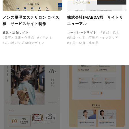
メンズ脱毛エステサロン ロペス
株式会社IMAEDA様 サイトリ
株式会社バスコフーズ様
様 サービスサイト制作
ニューアル
FRUITFRUIT SNACK パッケ
ージデザイン
施設・店舗サイト
コーポレートサイト
#食品・飲食
#美容・健康・化粧品
#イラスト
#建設・住宅・不動産・インテリア
パッケージ
#食品・飲食
#レスポンシブWebデザイン
#美容・健康・化粧品
#パッケージデザイン
#グラフィックデザイン