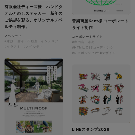
有限会社ディーズ様 ハンドタ
オルとのしステッカー 新年の
ご挨拶を彩る、オリジナルノベ
音楽萬屋Kent様 コーポレート
ルティ制作。
サイト制作
ノベルティ
コーポレートサイト
#建設・住宅・不動産・インテリア
#専門店・小売
#イラスト
#ノベルティ
#HTML/CSSコーディング
#レスポンシブWebデザイン
LINEスタンプ2026