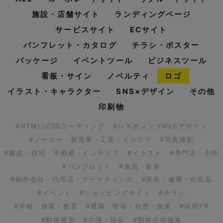
施設・店舗サイト
ランディングページ
サービスサイト
ECサイト
パンフレット・カタログ
チラシ・ポスター
パッケージ
イベントツール
ビジネスツール
看板・サイン
ノベルティ
ロゴ
イラスト・キャラクター
SNS×デザイン
その他
印刷物
#HTML/CSSコーディング
#レスポンシブWebデザイン
#メーカー・製造業・工業・インフラ
#写真撮影
#建設・住宅・不動産・インテリア
#イラスト
#専門店・小売
#パンフレット
#食品・飲食
#制作会社・代理店・マーケティング
#美容・健康・化粧品
#イベント
#ショッピングサイト
#チラシ
#学校・保育・教育
#農園・牧場・自然・漁業
#採用PR
#動画撮影
#介護・福祉
#動画企画編集