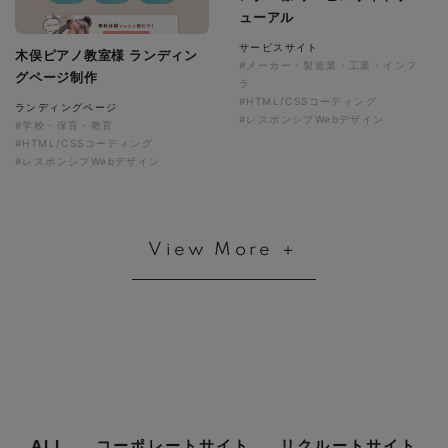
ューアル
サービスサイト
木俣ピアノ教室様 ランディン
#メーカー・製造業・工業・インフ
グページ制作
ラ
#HTML/CSSコーディング
ランディングページ
#レスポンシブWebデザイン
#学校・保育・教育
#HTML/CSSコーディング
#レスポンシブWebデザイン
View More ＋
ALL
コーポレートサイト
リクルートサイト