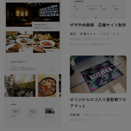
ザザ中央館様 店舗サイト制作
施設・店舗サイト
#食品・飲食
#HTML/CSSコーディング
#レスポンシブWebデザイン
オリジナルロゴ入り迷彩柄フロ
アマット
印刷物
#アパレル・ファッション
#フロアマット