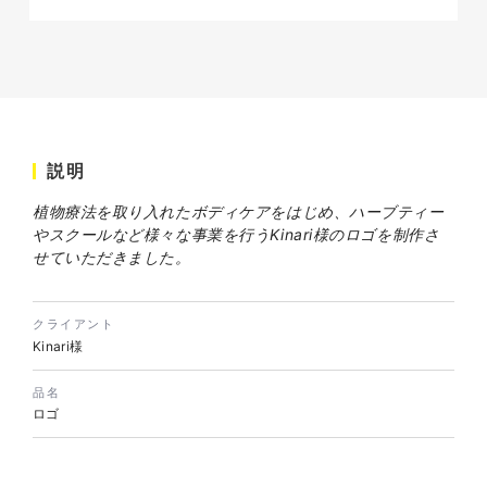
説明
株式会社ベストブラス様 EC
サイト制作
植物療法を取り入れたボディケアをはじめ、ハーブティー
やスクールなど様々な事業を行うKinari様のロゴを制作さ
ECサイト
せていただきました。
#HTML/CSSコーディング
#レスポンシブWebデザイン
#Shopify
クライアント
Kinari様
品名
ロゴ