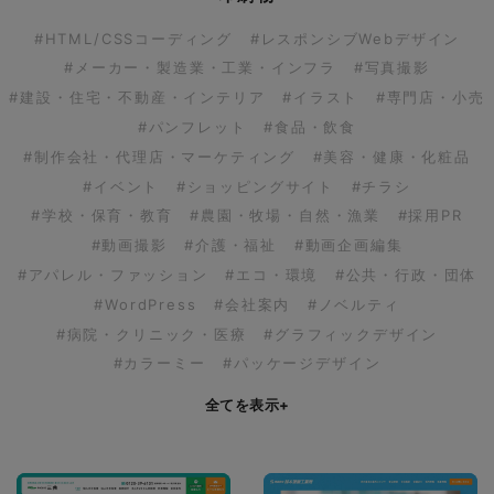
#HTML/CSSコーディング
#レスポンシブWebデザイン
#メーカー・製造業・工業・インフラ
#写真撮影
#建設・住宅・不動産・インテリア
#イラスト
#専門店・小売
#パンフレット
#食品・飲食
#制作会社・代理店・マーケティング
#美容・健康・化粧品
#イベント
#ショッピングサイト
#チラシ
#学校・保育・教育
#農園・牧場・自然・漁業
#採用PR
#動画撮影
#介護・福祉
#動画企画編集
#アパレル・ファッション
#エコ・環境
#公共・行政・団体
#WordPress
#会社案内
#ノベルティ
#病院・クリニック・医療
#グラフィックデザイン
#カラーミー
#パッケージデザイン
全てを表示
+