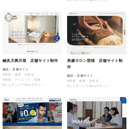
株式会社三共様 会社案内パン
#レスポンシブWebデザイン
イラスト・キャラクター
フレット
#イラスト
#エコ・環境
#ぬいぐるみ
印刷物
#産業廃棄物処理業
#イラスト
#エコ・環境
鍼灸天満月様 店舗サイト制作
美腸サロン憩様 店舗サイト制
作
施設・店舗サイト
株式会社三共様 ドリップコー
#美容・健康・化粧品
施設・店舗サイト
ヒーパッケージ
#病院・クリニック・医療
#美容・健康・化粧品
#レスポンシブWebデザイン
#レスポンシブWebデザイン
ノベルティ
#産業廃棄物処理業
#イラスト
#エコ・環境