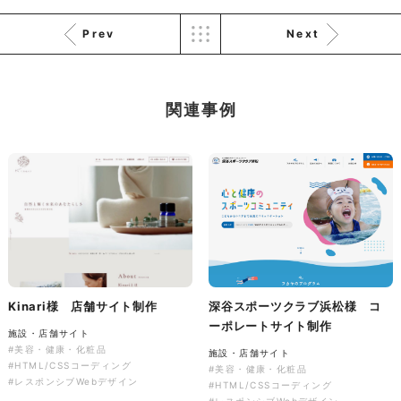
Prev
Next
株式会社KDK様 コーポレート
サイト制作
関連事例
コーポレートサイト
#メーカー・製造業・工業・インフ
ラ
杉野屋様 立春大福チラシ
#HTML/CSSコーディング
印刷物
#食品・飲食
#チラシ
#レスポンシブWebデザイン
Kinari様 店舗サイト制作
深谷スポーツクラブ浜松様 コ
ーポレートサイト制作
施設・店舗サイト
#美容・健康・化粧品
施設・店舗サイト
株式会社三共様 さんきょちゃ
#HTML/CSSコーディング
#美容・健康・化粧品
んぬいぐるみ
#レスポンシブWebデザイン
#HTML/CSSコーディング