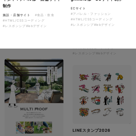
制作
有限会社ディーズ様 ハンドタ
ECサイト
オルとのしステッカー 新年の
#アパレル・ファッション
施設・店舗サイト
#食品・飲食
#HTML/CSSコーディング
ご挨拶を彩る、オリジナルノベ
音楽萬屋Kent様 コーポレート
#HTML/CSSコーディング
#レスポンシブWebデザイン
#レスポンシブWebデザイン
ルティ制作。
サイト制作
ノベルティ
コーポレートサイト
#建設・住宅・不動産・インテリア
#専門店・小売
#イラスト
#ノベルティ
#HTML/CSSコーディング
#レスポンシブWebデザイン
LINEスタンプ2026