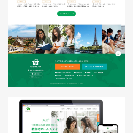
磐田商工会議所様 磐田市商店
会連盟チラシ
印刷物
#公共・行政・団体
#磐田
#チラシ