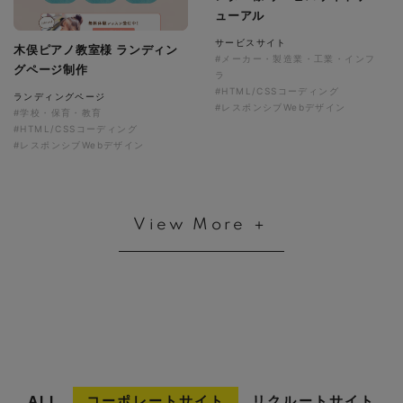
ューアル
サービスサイト
木俣ピアノ教室様 ランディン
#メーカー・製造業・工業・インフ
グページ制作
ラ
#HTML/CSSコーディング
ランディングページ
#レスポンシブWebデザイン
#学校・保育・教育
#HTML/CSSコーディング
#レスポンシブWebデザイン
View More ＋
ALL
コーポレートサイト
リクルートサイト