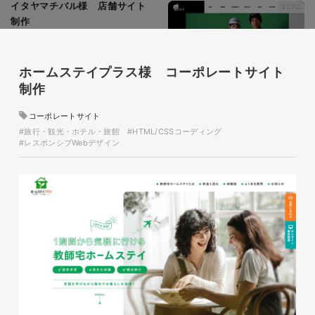
イタヤマチバル様 店舗サイト
制作
施設・店舗サイト
#食品・飲食
#HTML/CSSコーディング
#レスポンシブWebデザイン
ホームステイプラス様 コーポレートサイト
制作
コーポレートサイト
#旅行・観光・ホテル・旅館
#HTML/CSSコーディング
#レスポンシブWebデザイン
glitter8様 スタンドバナー
印刷物
#アパレル・ファッション
#スタンドバナー