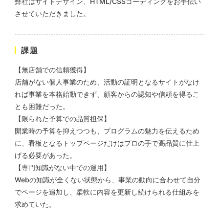
弊社はサイトデザイン、HTML/CSSコーディングをお手伝い
させていただきました。
株式会社KDK様 コーポレート
サイト制作
課題
コーポレートサイト
【無店舗での信頼獲得】
#メーカー・製造業・工業・インフ
ラ
杉野屋様 立春大福チラシ
店舗がない個人事業のため、活動の証明となるサイトがなけ
#HTML/CSSコーディング
れば事業を本格始動できず、顧客からの認知や信頼を得るこ
印刷物
#食品・飲食
#チラシ
#レスポンシブWebデザイン
とも困難だった。
【限られた予算での品質担保】
開業時の予算を抑えつつも、プログラムの魅力を伝えるため
に、看板となるトップページだけはプロの手で高品質に仕上
げる必要があった。
【専門知識がない中での運用】
Webの知識が全くない状態から、事業の動向に合わせて自分
でページを追加し、柔軟に内容を更新し続けられる仕組みを
株式会社三共様 さんきょちゃ
求めていた。
んぬいぐるみ