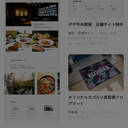
ザザ中央館様 店舗サイト制作
施設・店舗サイト
#食品・飲食
#HTML/CSSコーディング
#レスポンシブWebデザイン
オリジナルロゴ入り迷彩柄フロ
アマット
印刷物
#アパレル・ファッション
#フロアマット