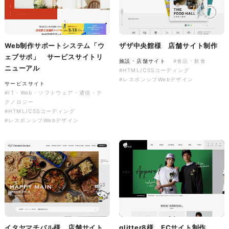
Web制作サポートシステム「ウ
ザザ中央館様 店舗サイト制作
ェブサポ」 サービスサイトリ
株式会社colorful studio様
施設・店舗サイト
#食品・飲食
ニューアル
#HTML/CSSコーディング
『かねた忠右衛門』 サービス
#レスポンシブWebデザイン
サイト制作
サービスサイト
#IT・Web・ソフトウェア・通信・テ
サービスサイト
クノロジー
#アパレル・ファッション
#HTML/CSSコーディング
#HTML/CSSコーディング
#レスポンシブWebデザイン
#レスポンシブWebデザイン
イタヤマチバル様 店舗サイト
glitter8様 ECサイト制作