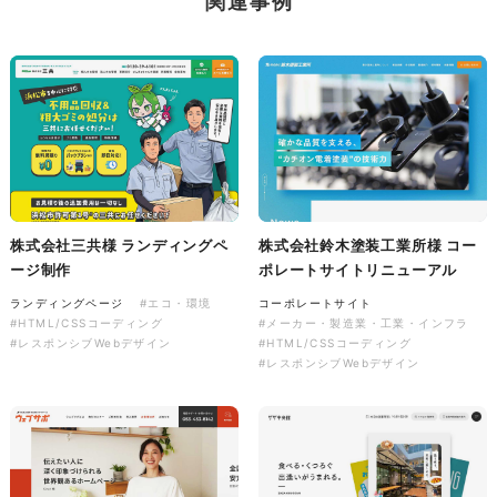
関連事例
ソレイユ障害年金サポートセン
ター様 コーポレートサイト制
作
コーポレートサイト
#介護・福祉
#HTML/CSSコーディング
#レスポンシブWebデザイン
株式会社三共様 ランディングペ
株式会社鈴木塗装工業所様 コー
ージ制作
ポレートサイトリニューアル
ランディングページ
#エコ・環境
コーポレートサイト
#HTML/CSSコーディング
#メーカー・製造業・工業・インフラ
#レスポンシブWebデザイン
#HTML/CSSコーディング
#レスポンシブWebデザイン