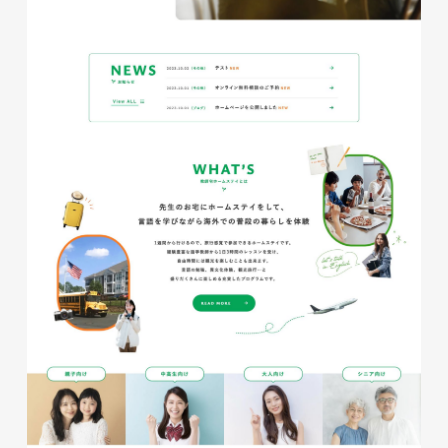
glitter8様 A4スタンドバナ
ー
印刷物
#アパレル・ファッション
#A4スタンドバナー
glitter8様 吹き出しPOP
glitter8様 ECサイト制作
印刷物
#アパレル・ファッション
#吹き出しPOP
ECサイト
#アパレル・ファッション
#HTML/CSSコーディング
#レスポンシブWebデザイン