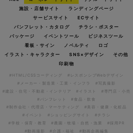
施設・店舗サイト
ランディングページ
サービスサイト
ECサイト
パンフレット・カタログ
チラシ・ポスター
パッケージ
イベントツール
ビジネスツール
看板・サイン
ノベルティ
ロゴ
イラスト・キャラクター
SNS×デザイン
その他
印刷物
#HTML/CSSコーディング
#レスポンシブWebデザイン
#メーカー・製造業・工業・インフラ
#写真撮影
#建設・住宅・不動産・インテリア
#イラスト
#専門店・小売
#パンフレット
#食品・飲食
#制作会社・代理店・マーケティング
#美容・健康・化粧品
#イベント
#ショッピングサイト
#チラシ
#学校・保育・教育
#農園・牧場・自然・漁業
#採用PR
#動画撮影
#介護・福祉
#動画企画編集