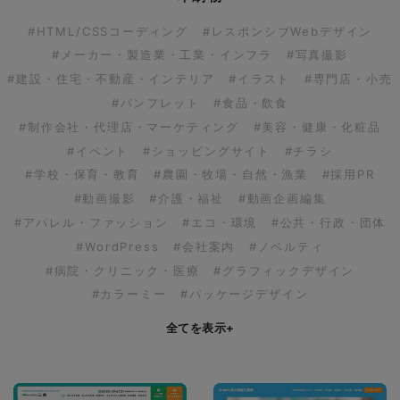
#HTML/CSSコーディング
#レスポンシブWebデザイン
#メーカー・製造業・工業・インフラ
#写真撮影
#建設・住宅・不動産・インテリア
#イラスト
#専門店・小売
#パンフレット
#食品・飲食
#制作会社・代理店・マーケティング
#美容・健康・化粧品
#イベント
#ショッピングサイト
#チラシ
#学校・保育・教育
#農園・牧場・自然・漁業
#採用PR
#動画撮影
#介護・福祉
#動画企画編集
#アパレル・ファッション
#エコ・環境
#公共・行政・団体
#WordPress
#会社案内
#ノベルティ
#病院・クリニック・医療
#グラフィックデザイン
#カラーミー
#パッケージデザイン
全てを表示
+