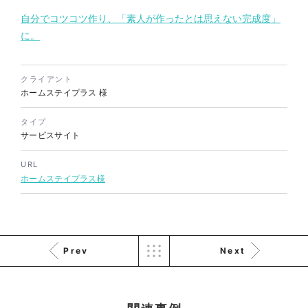
自分でコツコツ作り、「素人が作ったとは思えない完成度」
に。
株式会社バスコフーズ様
FRUITFRUIT SNACK パッケ
ージデザイン
クライアント
ホームステイプラス
様
パッケージ
#食品・飲食
#パッケージデザイン
タイプ
#グラフィックデザイン
サービスサイト
URL
ホームステイプラス様
Prev
Next