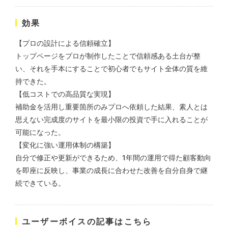
株式会社三共様 会社案内パン
イラスト・キャラクター
フレット
#イラスト
#エコ・環境
効果
#ぬいぐるみ
印刷物
#産業廃棄物処理業
#イラスト
#エコ・環境
【プロの設計による信頼確立】
トップページをプロが制作したことで信頼感ある土台が整
い、それを手本にすることで初心者でもサイト全体の質を維
持できた。
【低コストでの高品質な実現】
補助金を活用し重要箇所のみプロへ依頼した結果、素人とは
思えない完成度のサイトを最小限の投資で手に入れることが
株式会社三共様 ドリップコー
可能になった。
ヒーパッケージ
【変化に強い運用体制の構築】
ノベルティ
#産業廃棄物処理業
自分で修正や更新ができるため、1年間の運用で得た顧客動向
#イラスト
#エコ・環境
を即座に反映し、事業の成長に合わせた改善を自分自身で継
続できている。
ユーザーボイスの記事はこちら