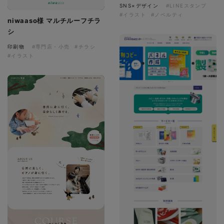
SNS×デザイン
#LINEスタンプ
#イラスト
#ノベルティ
niwaaso様 マルチルーフチラ
シ
印刷物
#専門店・小売
#チラシ
#イラスト