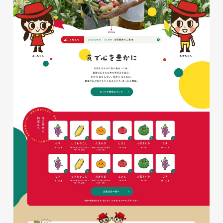
イタヤマチバル様 店舗サイト
制作
施設・店舗サイト
#食品・飲食
#HTML/CSSコーディング
#レスポンシブWebデザイン
glitter8様 スタンドバナー
印刷物
#アパレル・ファッション
#スタンドバナー