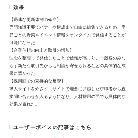
効果
【迅速な更新体制の確立】
株式会社バスコフーズ様
専門知識不要でバナーや構成まで自由に編集できるため、季
FRUITFRUIT SNACK パッケ
ージデザイン
節ごとの野菜やイベント情報をオンタイムで発信することが
可能になった。
パッケージ
#食品・飲食
#パッケージデザイン
【企業信頼の向上と取引の増加】
#グラフィックデザイン
理念を整理して発信したことで信頼が高まり、一般客のみな
らず新たな取引先からも相談が寄せられるなどの具体的な成
果に繋がった。
【採用面での直接的な反響】
求人サイトを介さず、サイトで理念に共感した求職者から直
接問い合わせが入るようになり、人材採用の面でも具体的な
効果が表れた。
ユーザーボイスの記事はこちら