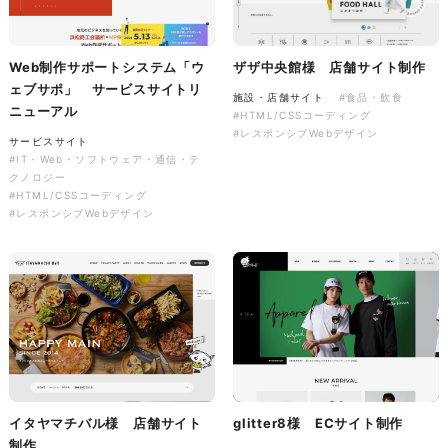
有限会社ディーズ様 ハンドタ
オルとのしステッカー 新年の
ご挨拶を彩る、オリジナルノベ
Web制作サポートシステム「ウ
ザザ中央館様 店舗サイト制作
音楽萬屋Kent様 コーポレート
ルティ制作。
ェブサポ」 サービスサイトリ
サイト制作
施設・店舗サイト
#食品・飲食
ニューアル
#HTML/CSSコーディング
ノベルティ
コーポレートサイト
#レスポンシブWebデザイン
#建設・住宅・不動産・インテリア
#専門店・小売
サービスサイト
#イラスト
#ノベルティ
#HTML/CSSコーディング
#IT・Web・ソフトウェア・通信・テ
#レスポンシブWebデザイン
クノロジー
#HTML/CSSコーディング
#レスポンシブWebデザイン
イタヤマチバル様 店舗サイト
glitter8様 ECサイト制作
LINEスタンプ2026
制作