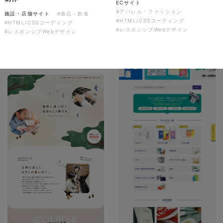
ECサイト
SNS×デザイン
#LINEスタンプ
#アパレル・ファッション
施設・店舗サイト
#食品・飲食
#イラスト
#ノベルティ
niwaaso様 マルチルーフチラ
#HTML/CSSコーディング
#HTML/CSSコーディング
#レスポンシブWebデザイン
シ
#レスポンシブWebデザイン
印刷物
#専門店・小売
#チラシ
#イラスト