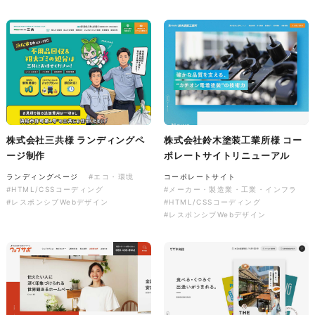
株式会社colorful studio様
『かねた忠右衛門』 サービス
サイト制作
サービスサイト
株式会社三共様 ランディングペ
株式会社鈴木塗装工業所様 コー
#アパレル・ファッション
ージ制作
ポレートサイトリニューアル
#HTML/CSSコーディング
#レスポンシブWebデザイン
ランディングページ
#エコ・環境
コーポレートサイト
#HTML/CSSコーディング
#メーカー・製造業・工業・インフラ
#レスポンシブWebデザイン
#HTML/CSSコーディング
#レスポンシブWebデザイン