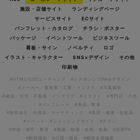
施設・店舗サイト
ランディングページ
サービスサイト
ECサイト
パンフレット・カタログ
チラシ・ポスター
パッケージ
イベントツール
ビジネスツール
看板・サイン
ノベルティ
ロゴ
イラスト・キャラクター
SNS×デザイン
その他
印刷物
#HTML/CSSコーディング
#レスポンシブWebデザイン
#メーカー・製造業・工業・インフラ
#写真撮影
#建設・住宅・不動産・インテリア
#イラスト
#専門店・小売
#パンフレット
#食品・飲食
#制作会社・代理店・マーケティング
#美容・健康・化粧品
#イベント
#ショッピングサイト
#チラシ
#学校・保育・教育
#農園・牧場・自然・漁業
#採用PR
#動画撮影
#介護・福祉
#動画企画編集