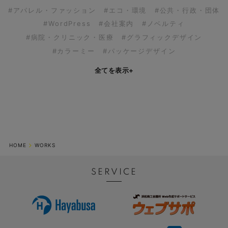
#アパレル・ファッション
#エコ・環境
#公共・行政・団体
#WordPress
#会社案内
#ノベルティ
#病院・クリニック・医療
#グラフィックデザイン
#カラーミー
#パッケージデザイン
全てを表示
+
HOME
WORKS
SERVICE