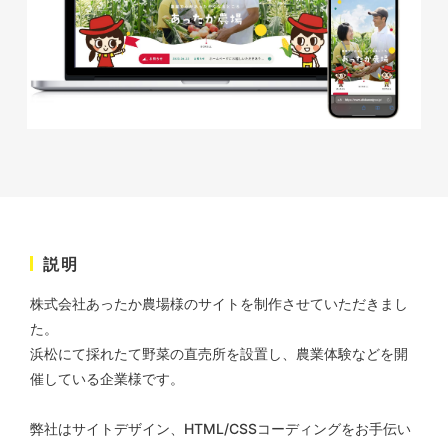
株式会社KDK様 コーポレート
サイト制作
コーポレートサイト
#メーカー・製造業・工業・インフ
ラ
杉野屋様 立春大福チラシ
#HTML/CSSコーディング
印刷物
#食品・飲食
#チラシ
#レスポンシブWebデザイン
説明
株式会社あったか農場様のサイトを制作させていただきまし
た。
浜松にて採れたて野菜の直売所を設置し、農業体験などを開
催している企業様です。
株式会社三共様 さんきょちゃ
んぬいぐるみ
弊社はサイトデザイン、HTML/CSSコーディングをお手伝い