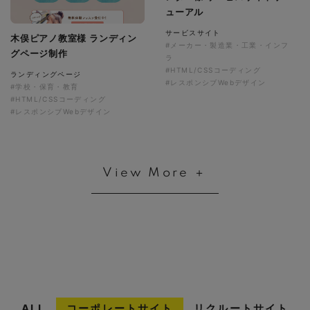
ューアル
サービスサイト
木俣ピアノ教室様 ランディン
#メーカー・製造業・工業・インフ
グページ制作
ラ
#HTML/CSSコーディング
ランディングページ
#レスポンシブWebデザイン
#学校・保育・教育
#HTML/CSSコーディング
#レスポンシブWebデザイン
View More ＋
ALL
コーポレートサイト
リクルートサイト