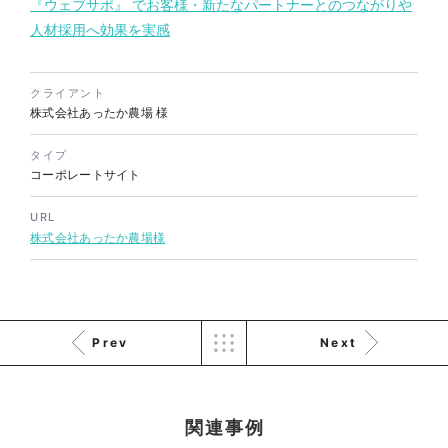
『ウェブサポ』 でお客様・新たなパートナーとのつながりや
ソレイユ障害年金サポートセン
人材採用へ効果を実感
ター様 コーポレートサイト制
作
コーポレートサイト
#介護・福祉
クライアント
#HTML/CSSコーディング
株式会社あったか農場
様
#レスポンシブWebデザイン
タイプ
コーポレートサイト
URL
株式会社あったか農場様
Prev
Next
関連事例