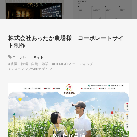
ザザ中央館様 店舗サイト制作
施設・店舗サイト
#食品・飲食
株式会社あったか農場様 コーポレートサイ
#HTML/CSSコーディング
ト制作
#レスポンシブWebデザイン
コーポレートサイト
#農園・牧場・自然・漁業
#HTML/CSSコーディング
#レスポンシブWebデザイン
オリジナルロゴ入り迷彩柄フロ
アマット
印刷物
#アパレル・ファッション
#フロアマット