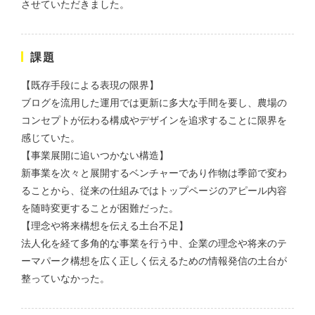
株式会社三共様 会社案内パン
させていただきました。
イラスト・キャラクター
フレット
#イラスト
#エコ・環境
#ぬいぐるみ
印刷物
#産業廃棄物処理業
#イラスト
#エコ・環境
課題
【既存手段による表現の限界】
ブログを流用した運用では更新に多大な手間を要し、農場の
コンセプトが伝わる構成やデザインを追求することに限界を
感じていた。
【事業展開に追いつかない構造】
新事業を次々と展開するベンチャーであり作物は季節で変わ
株式会社三共様 ドリップコー
ヒーパッケージ
ることから、従来の仕組みではトップページのアピール内容
を随時変更することが困難だった。
ノベルティ
#産業廃棄物処理業
#イラスト
#エコ・環境
【理念や将来構想を伝える土台不足】
法人化を経て多角的な事業を行う中、企業の理念や将来のテ
ーマパーク構想を広く正しく伝えるための情報発信の土台が
整っていなかった。