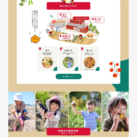
glitter8様 A4スタンドバナ
ー
印刷物
#アパレル・ファッション
#A4スタンドバナー
glitter8様 吹き出しPOP
glitter8様 ECサイト制作
印刷物
#アパレル・ファッション
#吹き出しPOP
ECサイト
#アパレル・ファッション
#HTML/CSSコーディング
#レスポンシブWebデザイン