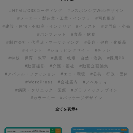
#HTML/CSSコーディング
#レスポンシブWebデザイン
#メーカー・製造業・工業・インフラ
#写真撮影
#建設・住宅・不動産・インテリア
#イラスト
#専門店・小売
#パンフレット
#食品・飲食
#制作会社・代理店・マーケティング
#美容・健康・化粧品
#イベント
#ショッピングサイト
#チラシ
#学校・保育・教育
#農園・牧場・自然・漁業
#採用PR
#動画撮影
#介護・福祉
#動画企画編集
#アパレル・ファッション
#エコ・環境
#公共・行政・団体
#WordPress
#会社案内
#ノベルティ
#病院・クリニック・医療
#グラフィックデザイン
#カラーミー
#パッケージデザイン
全てを表示
+