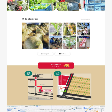
磐田商工会議所様 磐田市商店
会連盟チラシ
印刷物
#公共・行政・団体
#磐田
#チラシ