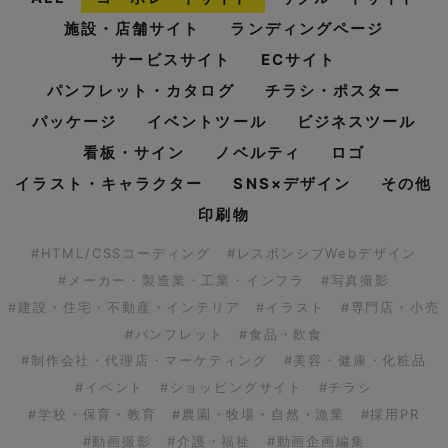
施設・店舗サイト
ランディングページ
サービスサイト
ECサイト
パンフレット・カタログ
チラシ・ポスター
パッケージ
イベントツール
ビジネスツール
看板・サイン
ノベルティ
ロゴ
イラスト・キャラクター
SNS×デザイン
その他
印刷物
#HTML/CSSコーディング
#レスポンシブWebデザイン
#メーカー・製造業・工業・インフラ
#写真撮影
#建設・住宅・不動産・インテリア
#イラスト
#専門店・小売
#パンフレット
#食品・飲食
#制作会社・代理店・マーケティング
#美容・健康・化粧品
#イベント
#ショッピングサイト
#チラシ
#学校・保育・教育
#農園・牧場・自然・漁業
#採用PR
#動画撮影
#介護・福祉
#動画企画編集