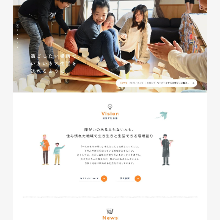
イタヤマチバル様 店舗サイト
制作
施設・店舗サイト
#食品・飲食
#HTML/CSSコーディング
#レスポンシブWebデザイン
glitter8様 スタンドバナー
印刷物
#アパレル・ファッション
#スタンドバナー