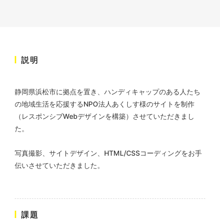
株式会社KDK様 コーポレート
サイト制作
説明
コーポレートサイト
#メーカー・製造業・工業・インフ
ラ
杉野屋様 立春大福チラシ
#HTML/CSSコーディング
静岡県浜松市に拠点を置き、ハンディキャップのある人たち
印刷物
#食品・飲食
#チラシ
#レスポンシブWebデザイン
の地域生活を応援するNPO法人あくしす
様のサイトを制作
（レスポンシブWebデザインを構築）させていただきまし
た。
写真撮影、サイトデザイン、HTML/CSSコーディングをお手
伝いさせていただきました。
株式会社三共様 さんきょちゃ
んぬいぐるみ
課題