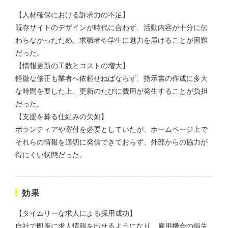
株式会社三共様 会社案内パン
イラスト・キャラクター
フレット
#イラスト
#エコ・環境
【人材確保における訴求力の不足】
#ぬいぐるみ
既存サイトのデザインが時代に合わず、活動内容が十分に伝
印刷物
#産業廃棄物処理業
#イラスト
#エコ・環境
わらなかったため、求職者や学生に魅力を届けることが困難
だった。
【情報更新の工数とコストの増大】
軽微な修正も業者へ依頼せねばならず、指示書の作成に多大
な時間を要した上、更新のたびに費用が発生することが負担
だった。
【支援を募る仕組みの欠如】
株式会社三共様 ドリップコー
ボランティアや寄付を必要としていたが、ホームページ上で
ヒーパッケージ
それらの情報を適切に発信できておらず、外部からの協力が
ノベルティ
#産業廃棄物処理業
得にくい状態だった。
#イラスト
#エコ・環境
効果
【タイムリーな求人による採用成功】
自社で即座に求人情報を出せるようになり、雇用機会の損失