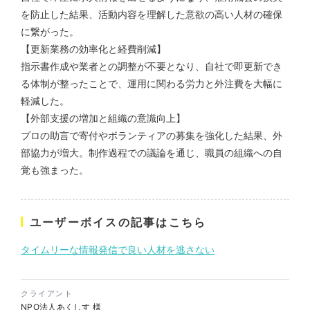
を防止した結果、活動内容を理解した意欲の高い人材の確保
に繋がった。
株式会社バスコフーズ様
【更新業務の効率化と経費削減】
FRUITFRUIT SNACK パッケ
指示書作成や業者との調整が不要となり、自社で即更新でき
ージデザイン
る体制が整ったことで、運用に関わる労力と外注費を大幅に
パッケージ
#食品・飲食
軽減した。
#パッケージデザイン
【外部支援の増加と組織の意識向上】
#グラフィックデザイン
プロの助言で寄付やボランティアの募集を強化した結果、外
部協力が増大。制作過程での議論を通じ、職員の組織への自
覚も強まった。
ユーザーボイスの記事はこちら
タイムリーな情報発信で良い人材を逃さない
クライアント
NPO法人あくしす
様