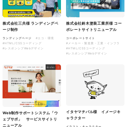
株式会社三共様 ランディングペ
株式会社鈴木塗装工業所様 コー
ージ制作
ポレートサイトリニューアル
株式会社colorful studio様
ランディングページ
#エコ・環境
コーポレートサイト
『かねた忠右衛門』 サービス
#HTML/CSSコーディング
#メーカー・製造業・工業・インフラ
サイト制作
#レスポンシブWebデザイン
#HTML/CSSコーディング
#レスポンシブWebデザイン
サービスサイト
#アパレル・ファッション
#HTML/CSSコーディング
#レスポンシブWebデザイン
イタヤマチバル様 イメージキ
Web制作サポートシステム「ウ
ャラクター
ェブサポ」 サービスサイトリ
ニューアル
イラスト・キャラクター