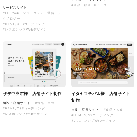
#食品・飲食
#イラスト
有限会社ディーズ様 ハンドタ
サービスサイト
#IT・Web・ソフトウェア・通信・テ
オルとのしステッカー 新年の
クノロジー
ご挨拶を彩る、オリジナルノベ
音楽萬屋Kent様 コーポレート
#HTML/CSSコーディング
ルティ制作。
サイト制作
#レスポンシブWebデザイン
ノベルティ
コーポレートサイト
#建設・住宅・不動産・インテリア
#専門店・小売
#イラスト
#ノベルティ
#HTML/CSSコーディング
#レスポンシブWebデザイン
ザザ中央館様 店舗サイト制作
イタヤマチバル様 店舗サイト
制作
施設・店舗サイト
#食品・飲食
#HTML/CSSコーディング
施設・店舗サイト
#食品・飲食
#レスポンシブWebデザイン
#HTML/CSSコーディング
#レスポンシブWebデザイン
LINEスタンプ2026