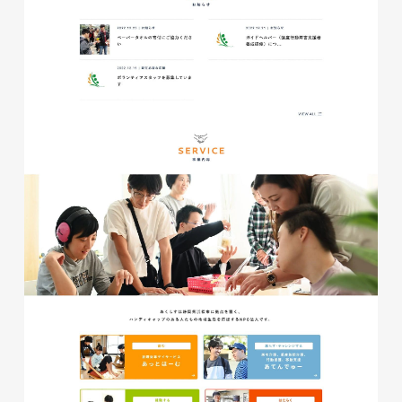
glitter8様 A4スタンドバナ
ー
印刷物
#アパレル・ファッション
#A4スタンドバナー
glitter8様 吹き出しPOP
glitter8様 ECサイト制作
印刷物
#アパレル・ファッション
#吹き出しPOP
ECサイト
#アパレル・ファッション
#HTML/CSSコーディング
#レスポンシブWebデザイン