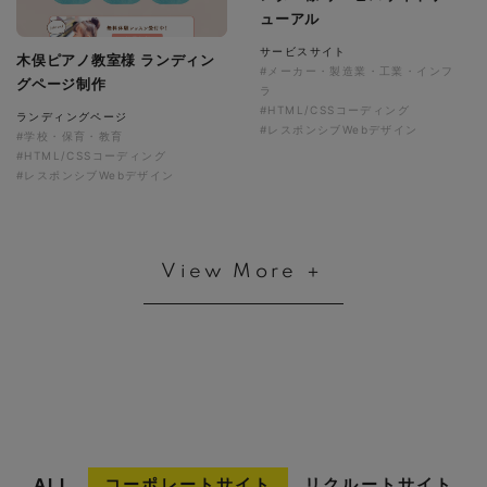
ューアル
サービスサイト
木俣ピアノ教室様 ランディン
#メーカー・製造業・工業・インフ
グページ制作
ラ
#HTML/CSSコーディング
ランディングページ
#レスポンシブWebデザイン
#学校・保育・教育
#HTML/CSSコーディング
#レスポンシブWebデザイン
View More ＋
ALL
コーポレートサイト
リクルートサイト