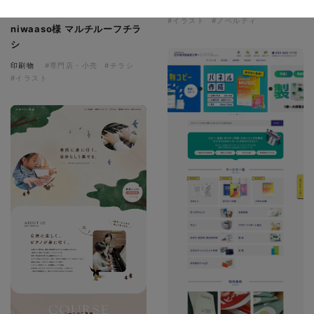
SNS×デザイン
#LINEスタンプ
#イラスト
#ノベルティ
niwaaso様 マルチルーフチラ
シ
印刷物
#専門店・小売
#チラシ
#イラスト