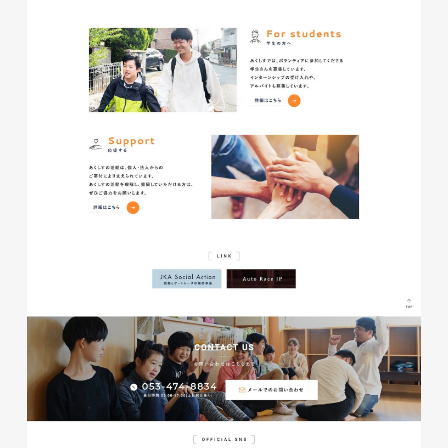
磐田商工会議所様 磐田市商店
会連盟チラシ
印刷物
#公共・行政・団体
#磐田
#チラシ