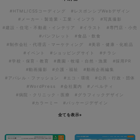
#HTML/CSSコーディング
#レスポンシブWebデザイン
#メーカー・製造業・工業・インフラ
#写真撮影
#建設・住宅・不動産・インテリア
#イラスト
#専門店・小売
#パンフレット
#食品・飲食
#制作会社・代理店・マーケティング
#美容・健康・化粧品
#イベント
#ショッピングサイト
#チラシ
#学校・保育・教育
#農園・牧場・自然・漁業
#採用PR
#動画撮影
#介護・福祉
#動画企画編集
#アパレル・ファッション
#エコ・環境
#公共・行政・団体
#WordPress
#会社案内
#ノベルティ
#病院・クリニック・医療
#グラフィックデザイン
#カラーミー
#パッケージデザイン
全てを表示
+