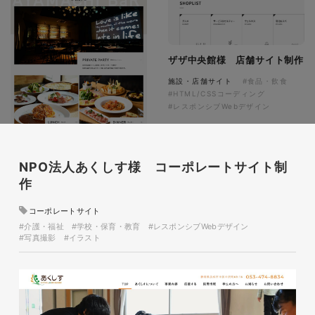
ザザ中央館様 店舗サイト制作
施設・店舗サイト
#食品・飲食
#HTML/CSSコーディング
#レスポンシブWebデザイン
NPO法人あくしす様 コーポレートサイト制
作
コーポレートサイト
#介護・福祉
#学校・保育・教育
#レスポンシブWebデザイン
#写真撮影
#イラスト
オリジナルロゴ入り迷彩柄フロ
アマット
印刷物
#アパレル・ファッション
#フロアマット