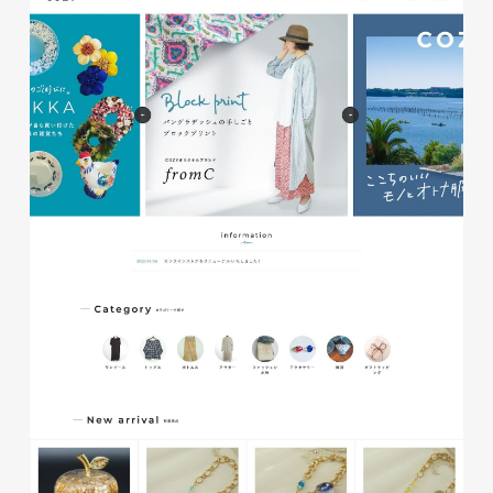
イタヤマチバル様 店舗サイト
制作
施設・店舗サイト
#食品・飲食
#HTML/CSSコーディング
#レスポンシブWebデザイン
glitter8様 スタンドバナー
印刷物
#アパレル・ファッション
#スタンドバナー