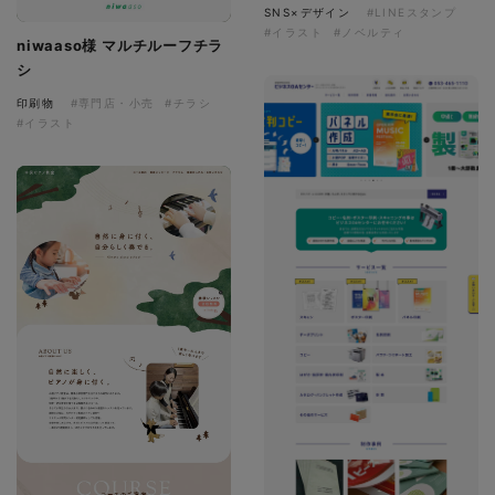
SNS×デザイン
#LINEスタンプ
#イラスト
#ノベルティ
niwaaso様 マルチルーフチラ
シ
印刷物
#専門店・小売
#チラシ
#イラスト