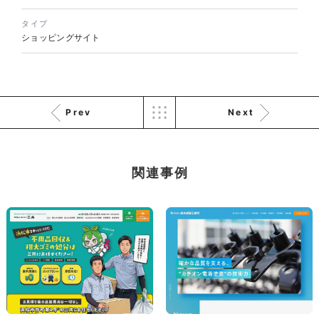
ソレイユ障害年金サポートセン
タイプ
ター様 コーポレートサイト制
ショッピングサイト
作
コーポレートサイト
#介護・福祉
#HTML/CSSコーディング
#レスポンシブWebデザイン
Prev
Next
関連事例