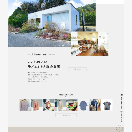
株式会社KDK様 コーポレート
サイト制作
コーポレートサイト
#メーカー・製造業・工業・インフ
ラ
杉野屋様 立春大福チラシ
#HTML/CSSコーディング
印刷物
#食品・飲食
#チラシ
#レスポンシブWebデザイン
株式会社三共様 さんきょちゃ
んぬいぐるみ