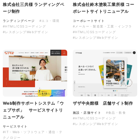
株式会社三共様 ランディングペ
株式会社鈴木塗装工業所様 コー
ージ制作
ポレートサイトリニューアル
ランディングページ
#エコ・環境
コーポレートサイト
#HTML/CSSコーディング
#メーカー・製造業・工業・インフラ
#レスポンシブWebデザイン
#HTML/CSSコーディング
株式会社colorful studio様
#レスポンシブWebデザイン
『かねた忠右衛門』 サービス
サイト制作
サービスサイト
#アパレル・ファッション
#HTML/CSSコーディング
#レスポンシブWebデザイン
Web制作サポートシステム「ウ
ザザ中央館様 店舗サイト制作
ェブサポ」 サービスサイトリ
施設・店舗サイト
#食品・飲食
ニューアル
#HTML/CSSコーディング
#レスポンシブWebデザイン
サービスサイト
#IT・Web・ソフトウェア・通信・テ
クノロジー