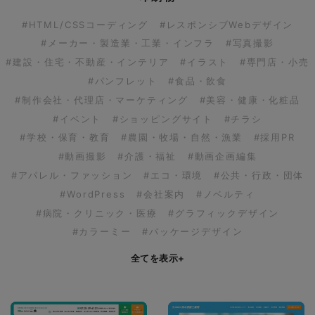
#HTML/CSSコーディング
#レスポンシブWebデザイン
#メーカー・製造業・工業・インフラ
#写真撮影
#建設・住宅・不動産・インテリア
#イラスト
#専門店・小売
#パンフレット
#食品・飲食
#制作会社・代理店・マーケティング
#美容・健康・化粧品
#イベント
#ショッピングサイト
#チラシ
#学校・保育・教育
#農園・牧場・自然・漁業
#採用PR
#動画撮影
#介護・福祉
#動画企画編集
#アパレル・ファッション
#エコ・環境
#公共・行政・団体
#WordPress
#会社案内
#ノベルティ
#病院・クリニック・医療
#グラフィックデザイン
#カラーミー
#パッケージデザイン
全てを表示
+