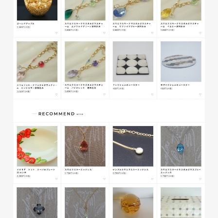
glitter8様 A4スタンドバナ
ー
印刷物
#アパレル・ファッション
#A4スタンドバナー
glitter8様 吹き出しPOP
glitter8様 ECサイト制作
印刷物
#アパレル・ファッション
#吹き出しPOP
ECサイト
#アパレル・ファッション
#HTML/CSSコーディング
#レスポンシブWebデザイン