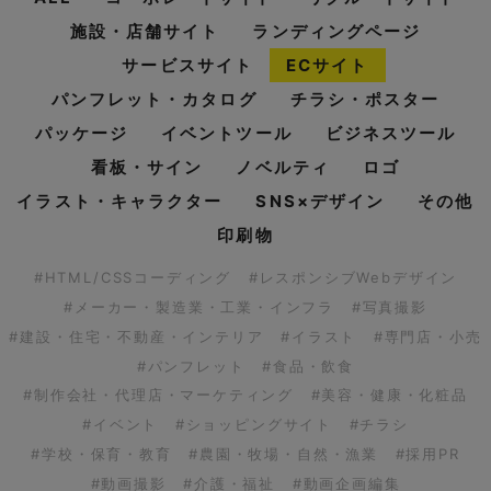
施設・店舗サイト
ランディングページ
サービスサイト
ECサイト
パンフレット・カタログ
チラシ・ポスター
パッケージ
イベントツール
ビジネスツール
看板・サイン
ノベルティ
ロゴ
イラスト・キャラクター
SNS×デザイン
その他
印刷物
#HTML/CSSコーディング
#レスポンシブWebデザイン
#メーカー・製造業・工業・インフラ
#写真撮影
#建設・住宅・不動産・インテリア
#イラスト
#専門店・小売
#パンフレット
#食品・飲食
#制作会社・代理店・マーケティング
#美容・健康・化粧品
#イベント
#ショッピングサイト
#チラシ
#学校・保育・教育
#農園・牧場・自然・漁業
#採用PR
#動画撮影
#介護・福祉
#動画企画編集