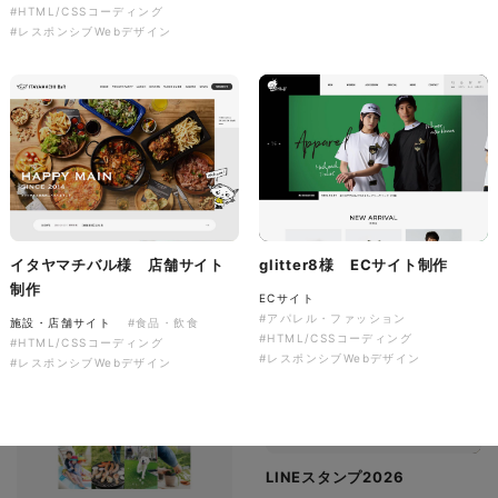
#HTML/CSSコーディング
有限会社ディーズ様 ハンドタ
#レスポンシブWebデザイン
オルとのしステッカー 新年の
ご挨拶を彩る、オリジナルノベ
音楽萬屋Kent様 コーポレート
ルティ制作。
サイト制作
ノベルティ
コーポレートサイト
#建設・住宅・不動産・インテリア
#専門店・小売
#イラスト
#ノベルティ
#HTML/CSSコーディング
#レスポンシブWebデザイン
イタヤマチバル様 店舗サイト
glitter8様 ECサイト制作
制作
ECサイト
#アパレル・ファッション
施設・店舗サイト
#食品・飲食
#HTML/CSSコーディング
#HTML/CSSコーディング
#レスポンシブWebデザイン
#レスポンシブWebデザイン
LINEスタンプ2026