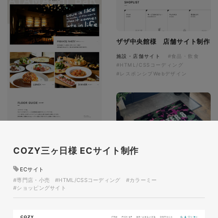
ザザ中央館様 店舗サイト制作
施設・店舗サイト
#食品・飲食
#HTML/CSSコーディング
#レスポンシブWebデザイン
COZY三ヶ日様 ECサイト制作
オリジナルロゴ入り迷彩柄フロ
ECサイト
アマット
#専門店・小売
#HTML/CSSコーディング
#カラーミー
#ショッピングサイト
印刷物
#アパレル・ファッション
#フロアマット