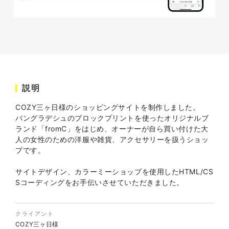
株式会社バスコフーズ様
FRUITFRUIT SNACK パッケ
ージデザイン
パッケージ
#食品・飲食
#パッケージデザイン
説明
#グラフィックデザイン
COZY三ヶ日様のショッピングサイトを制作しました。
バングラデシュのブロックプリントを使ったオリジナルブ
ランド「fromC」をはじめ、オーナーが自ら買い付けた大
人の女性のための洋服や雑貨、アクセサリーを扱うショッ
プです。
サイトデザイン、カラーミーショップを使用したHTML/CS
Sコーディングをお手伝いさせていただきました。
クライアント
COZY三ヶ日様