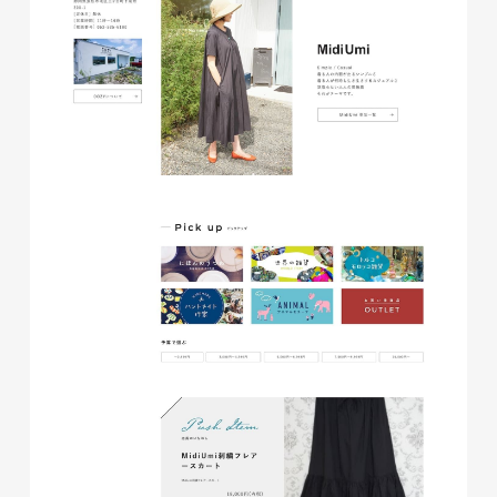
磐田商工会議所様 磐田市商店
会連盟チラシ
印刷物
#公共・行政・団体
#磐田
#チラシ