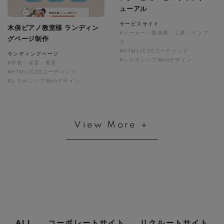
ューアル
サービスサイト
木俣ピアノ教室様 ランディン
#メーカー・製造業・工業・インフ
グページ制作
ラ
#HTML/CSSコーディング
ランディングページ
#レスポンシブWebデザイン
#学校・保育・教育
#HTML/CSSコーディング
#レスポンシブWebデザイン
View More ＋
ALL
コーポレートサイト
リクルートサイト