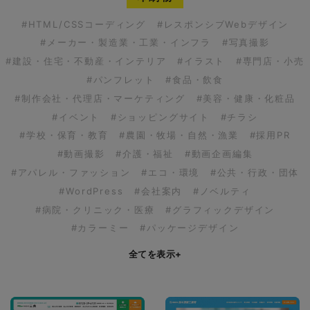
#HTML/CSSコーディング
#レスポンシブWebデザイン
#メーカー・製造業・工業・インフラ
#写真撮影
#建設・住宅・不動産・インテリア
#イラスト
#専門店・小売
#パンフレット
#食品・飲食
#制作会社・代理店・マーケティング
#美容・健康・化粧品
#イベント
#ショッピングサイト
#チラシ
#学校・保育・教育
#農園・牧場・自然・漁業
#採用PR
#動画撮影
#介護・福祉
#動画企画編集
#アパレル・ファッション
#エコ・環境
#公共・行政・団体
#WordPress
#会社案内
#ノベルティ
#病院・クリニック・医療
#グラフィックデザイン
#カラーミー
#パッケージデザイン
全てを表示
+