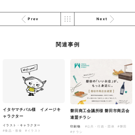
Prev
Next
株式会社KDK様 コーポレート
サイト制作
コーポレートサイト
#メーカー・製造業・工業・インフ
関連事例
ラ
杉野屋様 立春大福チラシ
#HTML/CSSコーディング
印刷物
#食品・飲食
#チラシ
#レスポンシブWebデザイン
イタヤマチバル様 イメージキ
磐田商工会議所様 磐田市商店会
ャラクター
連盟チラシ
株式会社三共様 さんきょちゃ
イラスト・キャラクター
印刷物
#公共・行政・団体
#磐田
んぬいぐるみ
#食品・飲食
#イラスト
#チラシ