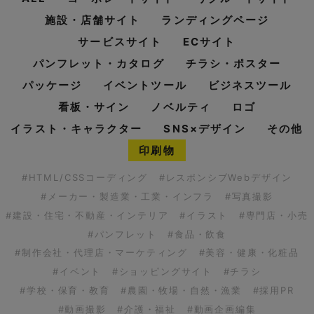
施設・店舗サイト
ランディングページ
サービスサイト
ECサイト
パンフレット・カタログ
チラシ・ポスター
パッケージ
イベントツール
ビジネスツール
看板・サイン
ノベルティ
ロゴ
イラスト・キャラクター
SNS×デザイン
その他
印刷物
#HTML/CSSコーディング
#レスポンシブWebデザイン
#メーカー・製造業・工業・インフラ
#写真撮影
#建設・住宅・不動産・インテリア
#イラスト
#専門店・小売
#パンフレット
#食品・飲食
#制作会社・代理店・マーケティング
#美容・健康・化粧品
#イベント
#ショッピングサイト
#チラシ
#学校・保育・教育
#農園・牧場・自然・漁業
#採用PR
#動画撮影
#介護・福祉
#動画企画編集