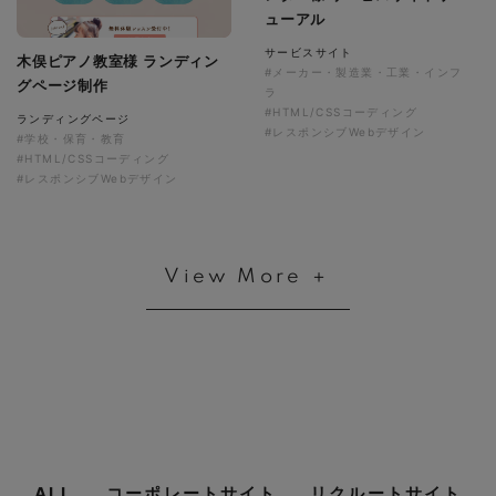
ューアル
サービスサイト
木俣ピアノ教室様 ランディン
#メーカー・製造業・工業・インフ
グページ制作
ラ
#HTML/CSSコーディング
ランディングページ
#レスポンシブWebデザイン
#学校・保育・教育
#HTML/CSSコーディング
#レスポンシブWebデザイン
View More ＋
ALL
コーポレートサイト
リクルートサイト