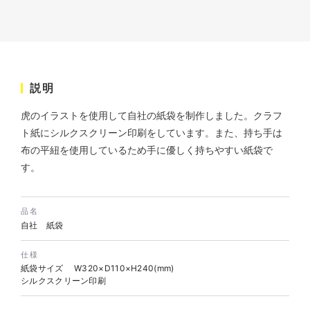
説明
虎のイラストを使用して自社の紙袋を制作しました。クラフ
株式会社ベストブラス様 EC
ト紙にシルクスクリーン印刷をしています。また、持ち手は
サイト制作
布の平紐を使用しているため手に優しく持ちやすい紙袋で
ECサイト
す。
#HTML/CSSコーディング
#レスポンシブWebデザイン
#Shopify
品名
自社 紙袋
仕様
紙袋サイズ W320×D110×H240(mm)
シルクスクリーン印刷