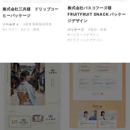
株式会社バスコフーズ様
株式会社三共様 ドリップコー
FRUITFRUIT SNACK パッケー
ヒーパッケージ
株式会社バスコフーズ様
ジデザイン
ノベルティ
#産業廃棄物処理業
FRUITFRUIT SNACK パッケ
パッケージ
#食品・飲食
#イラスト
#エコ・環境
ージデザイン
#パッケージデザイン
#グラフィックデザイン
パッケージ
#食品・飲食
#パッケージデザイン
#グラフィックデザイン