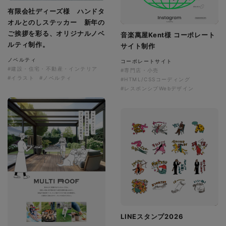
有限会社ディーズ様 ハンドタ
オルとのしステッカー 新年の
ご挨拶を彩る、オリジナルノベ
音楽萬屋Kent様 コーポレート
ルティ制作。
サイト制作
ノベルティ
コーポレートサイト
#建設・住宅・不動産・インテリア
#専門店・小売
#イラスト
#ノベルティ
#HTML/CSSコーディング
#レスポンシブWebデザイン
LINEスタンプ2026