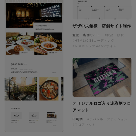
ザザ中央館様 店舗サイト制作
施設・店舗サイト
#食品・飲食
#HTML/CSSコーディング
#レスポンシブWebデザイン
オリジナルロゴ入り迷彩柄フロ
アマット
印刷物
#アパレル・ファッション
#フロアマット