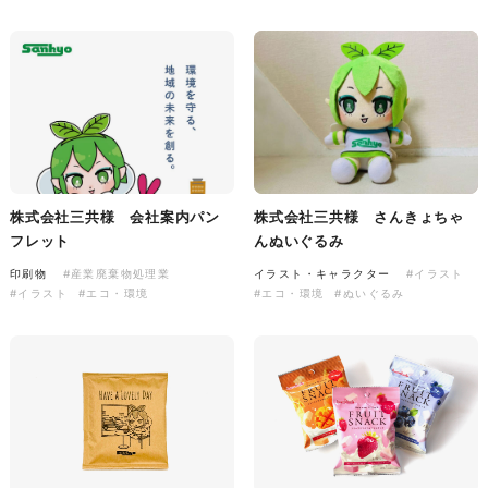
株式会社三共様 会社案内パン
イラスト・キャラクター
フレット
#イラスト
#エコ・環境
#ぬいぐるみ
印刷物
#産業廃棄物処理業
#イラスト
#エコ・環境
株式会社三共様 会社案内パン
株式会社三共様 さんきょちゃ
フレット
んぬいぐるみ
株式会社三共様 ドリップコー
印刷物
#産業廃棄物処理業
イラスト・キャラクター
#イラスト
ヒーパッケージ
#イラスト
#エコ・環境
#エコ・環境
#ぬいぐるみ
ノベルティ
#産業廃棄物処理業
#イラスト
#エコ・環境