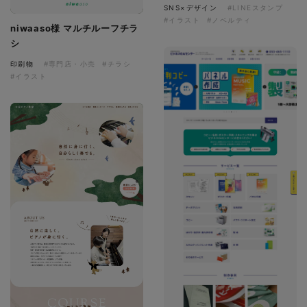
SNS×デザイン
#LINEスタンプ
#イラスト
#ノベルティ
niwaaso様 マルチルーフチラ
シ
印刷物
#専門店・小売
#チラシ
#イラスト