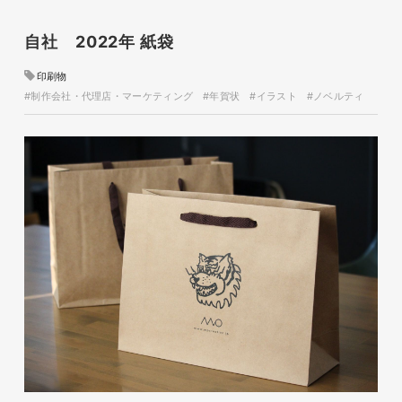
自社 2022年 紙袋
磐田商工会議所様 磐田市商店
会連盟チラシ
印刷物
#制作会社・代理店・マーケティング
#年賀状
#イラスト
#ノベルティ
印刷物
#公共・行政・団体
#磐田
#チラシ