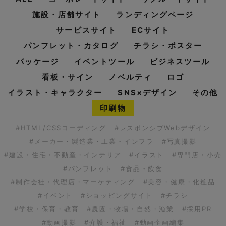
施設・店舗サイト
ランディングページ
サービスサイト
ECサイト
パンフレット・カタログ
チラシ・ポスター
パッケージ
イベントツール
ビジネスツール
看板・サイン
ノベルティ
ロゴ
イラスト・キャラクター
SNS×デザイン
その他
印刷物
#HTML/CSSコーディング
#レスポンシブWebデザイン
#メーカー・製造業・工業・インフラ
#写真撮影
#建設・住宅・不動産・インテリア
#イラスト
#専門店・小売
#パンフレット
#食品・飲食
#制作会社・代理店・マーケティング
#美容・健康・化粧品
#イベント
#ショッピングサイト
#チラシ
#学校・保育・教育
#農園・牧場・自然・漁業
#採用PR
#動画撮影
#介護・福祉
#動画企画編集