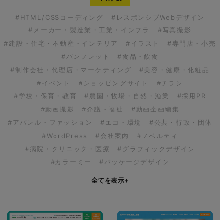
#HTML/CSSコーディング
#レスポンシブWebデザイン
#メーカー・製造業・工業・インフラ
#写真撮影
#建設・住宅・不動産・インテリア
#イラスト
#専門店・小売
#パンフレット
#食品・飲食
#制作会社・代理店・マーケティング
#美容・健康・化粧品
#イベント
#ショッピングサイト
#チラシ
#学校・保育・教育
#農園・牧場・自然・漁業
#採用PR
#動画撮影
#介護・福祉
#動画企画編集
#アパレル・ファッション
#エコ・環境
#公共・行政・団体
#WordPress
#会社案内
#ノベルティ
#病院・クリニック・医療
#グラフィックデザイン
#カラーミー
#パッケージデザイン
全てを表示
+