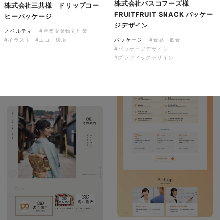
株式会社バスコフーズ様
株式会社三共様 ドリップコー
FRUITFRUIT SNACK パッケー
ヒーパッケージ
ジデザイン
ノベルティ
#産業廃棄物処理業
株式会社バスコフーズ様
パッケージ
#食品・飲食
#イラスト
#エコ・環境
FRUITFRUIT SNACK パッケ
#パッケージデザイン
ージデザイン
#グラフィックデザイン
パッケージ
#食品・飲食
#パッケージデザイン
#グラフィックデザイン