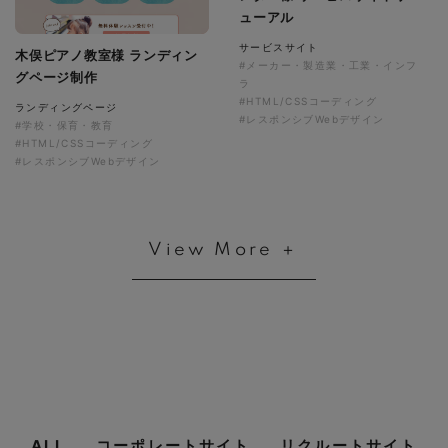
ューアル
サービスサイト
木俣ピアノ教室様 ランディン
#メーカー・製造業・工業・インフ
グページ制作
ラ
#HTML/CSSコーディング
ランディングページ
#レスポンシブWebデザイン
#学校・保育・教育
#HTML/CSSコーディング
#レスポンシブWebデザイン
View More ＋
ALL
コーポレートサイト
リクルートサイト