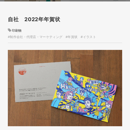
磐田商工会議所様 磐田市商店
自社 2022年年賀状
会連盟チラシ
印刷物
印刷物
#公共・行政・団体
#制作会社・代理店・マーケティング
#年賀状
#イラスト
#磐田
#チラシ