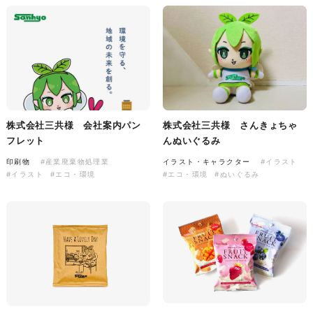
株式会社三共様 会社案内パン
イラスト・キャラクター
フレット
#イラスト
#エコ・環境
#ぬいぐるみ
印刷物
#産業廃棄物処理業
#イラスト
#エコ・環境
株式会社三共様 会社案内パン
株式会社三共様 さんきょちゃ
フレット
んぬいぐるみ
印刷物
#産業廃棄物処理業
イラスト・キャラクター
#イラスト
株式会社三共様 ドリップコー
#イラスト
#エコ・環境
#エコ・環境
#ぬいぐるみ
ヒーパッケージ
ノベルティ
#産業廃棄物処理業
#イラスト
#エコ・環境