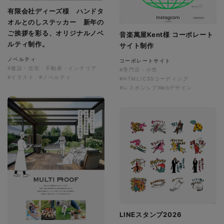
有限会社ディーズ様 ハンドタ
オルとのしステッカー 新年の
ご挨拶を彩る、オリジナルノベ
音楽萬屋Kent様 コーポレート
ルティ制作。
サイト制作
ノベルティ
コーポレートサイト
#建設・住宅・不動産・インテリア
#専門店・小売
#イラスト
#ノベルティ
#HTML/CSSコーディング
#レスポンシブWebデザイン
LINEスタンプ2026