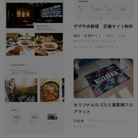
ザザ中央館様 店舗サイト制作
施設・店舗サイト
#食品・飲食
#HTML/CSSコーディング
#レスポンシブWebデザイン
オリジナルロゴ入り迷彩柄フロ
アマット
印刷物
#アパレル・ファッション
#フロアマット