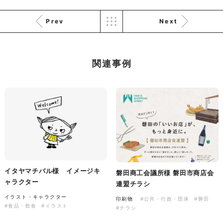
Prev
Next
株式会社KDK様 コーポレート
サイト制作
関連事例
コーポレートサイト
#メーカー・製造業・工業・インフ
ラ
杉野屋様 立春大福チラシ
#HTML/CSSコーディング
印刷物
#食品・飲食
#チラシ
#レスポンシブWebデザイン
イタヤマチバル様 イメージキ
磐田商工会議所様 磐田市商店会
ャラクター
連盟チラシ
イラスト・キャラクター
印刷物
#公共・行政・団体
#磐田
株式会社三共様 さんきょちゃ
#食品・飲食
#イラスト
#チラシ
んぬいぐるみ