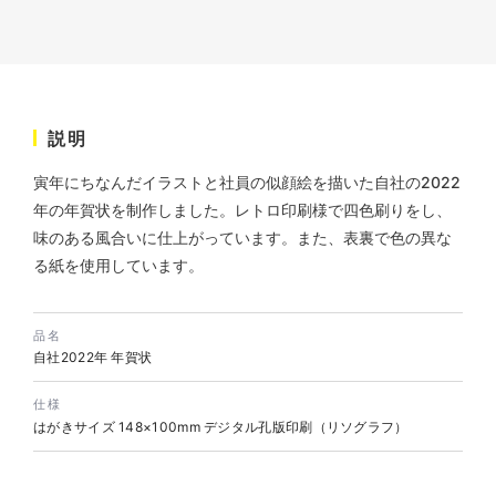
説明
寅年にちなんだイラストと社員の似顔絵を描いた自社の2022
株式会社ベストブラス様 EC
年の年賀状を制作しました。レトロ印刷様で四色刷りをし、
サイト制作
味のある風合いに仕上がっています。また、表裏で色の異な
ECサイト
る紙を使用しています。
#HTML/CSSコーディング
#レスポンシブWebデザイン
#Shopify
品名
自社2022年 年賀状
仕様
はがきサイズ 148×100mm デジタル孔版印刷（リソグラフ）