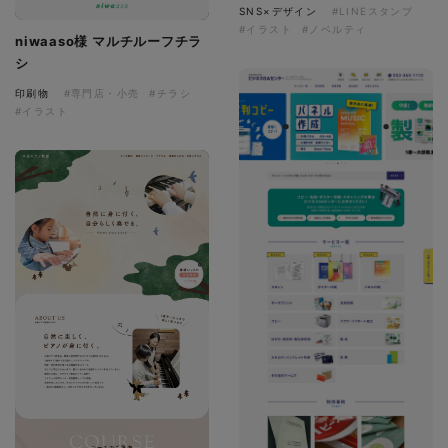
SNS×デザイン
#LINEスタンプ
#イラスト
#ノベルティ
niwaaso様 マルチルーフチラ
シ
印刷物
#専門店・小売
#チラシ
#イラスト