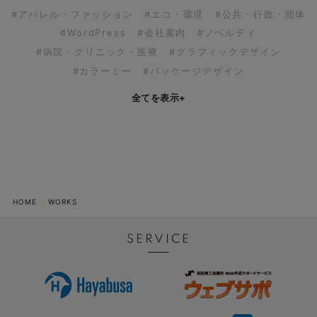
#アパレル・ファッション
#エコ・環境
#公共・行政・団体
#WordPress
#会社案内
#ノベルティ
#病院・クリニック・医療
#グラフィックデザイン
#カラーミー
#パッケージデザイン
全てを表示
+
HOME
WORKS
SERVICE