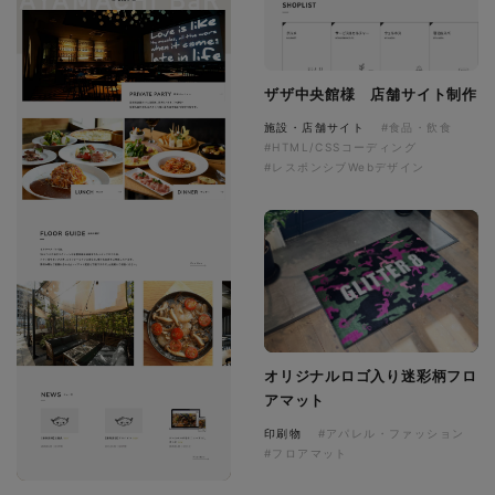
ザザ中央館様 店舗サイト制作
施設・店舗サイト
#食品・飲食
#HTML/CSSコーディング
#レスポンシブWebデザイン
オリジナルロゴ入り迷彩柄フロ
アマット
印刷物
#アパレル・ファッション
#フロアマット