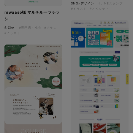
SNS×デザイン
#LINEスタンプ
#イラスト
#ノベルティ
niwaaso様 マルチルーフチラ
シ
印刷物
#専門店・小売
#チラシ
#イラスト