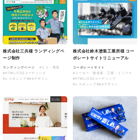
株式会社バスコフーズ様
FRUITFRUIT SNACK パッケ
ージデザイン
パッケージ
#食品・飲食
#パッケージデザイン
株式会社三共様 ランディングペ
株式会社鈴木塗装工業所様 コー
#グラフィックデザイン
ージ制作
ポレートサイトリニューアル
ランディングページ
#エコ・環境
コーポレートサイト
#HTML/CSSコーディング
#メーカー・製造業・工業・インフラ
#レスポンシブWebデザイン
#HTML/CSSコーディング
#レスポンシブWebデザイン