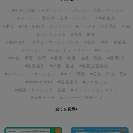
#HTML/CSSコーディング
#レスポンシブWebデザイン
#メーカー・製造業・工業・インフラ
#写真撮影
#建設・住宅・不動産・インテリア
#イラスト
#専門店・小売
#パンフレット
#食品・飲食
#制作会社・代理店・マーケティング
#美容・健康・化粧品
#イベント
#ショッピングサイト
#チラシ
#学校・保育・教育
#農園・牧場・自然・漁業
#採用PR
#動画撮影
#介護・福祉
#動画企画編集
#アパレル・ファッション
#エコ・環境
#公共・行政・団体
#WordPress
#会社案内
#ノベルティ
#病院・クリニック・医療
#グラフィックデザイン
#カラーミー
#パッケージデザイン
全てを表示
+