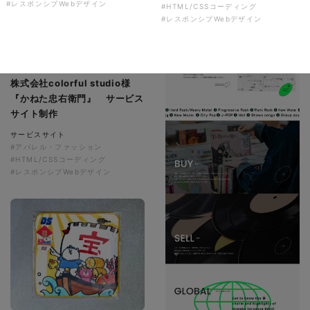
#レスポンシブWebデザイン
#HTML/CSSコーディング
#レスポンシブWebデザイン
株式会社colorful studio様
『かねた忠右衛門』 サービス
サイト制作
サービスサイト
#アパレル・ファッション
#HTML/CSSコーディング
#レスポンシブWebデザイン