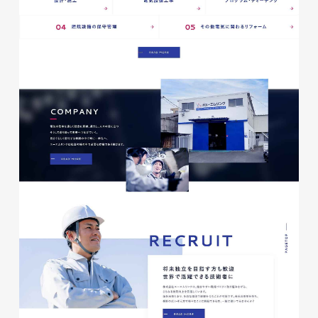
磐田商工会議所様 磐田市商店
会連盟チラシ
印刷物
#公共・行政・団体
#磐田
#チラシ