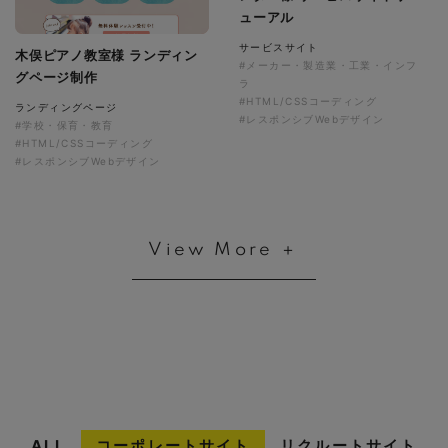
ューアル
サービスサイト
木俣ピアノ教室様 ランディン
#メーカー・製造業・工業・インフ
グページ制作
ラ
#HTML/CSSコーディング
ランディングページ
#レスポンシブWebデザイン
#学校・保育・教育
#HTML/CSSコーディング
#レスポンシブWebデザイン
View More ＋
ALL
コーポレートサイト
リクルートサイト