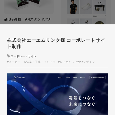
glitter8様 A4スタンドバナ
ー
印刷物
#アパレル・ファッション
#A4スタンドバナー
株式会社エーエムリンク様 コーポレートサイ
ト制作
コーポレートサイト
#メーカー・製造業・工業・インフラ
#レスポンシブWebデザイン
glitter8様 吹き出しPOP
glitter8様 ECサイト制作
印刷物
#アパレル・ファッション
#吹き出しPOP
ECサイト
#アパレル・ファッション
#HTML/CSSコーディング
#レスポンシブWebデザイン