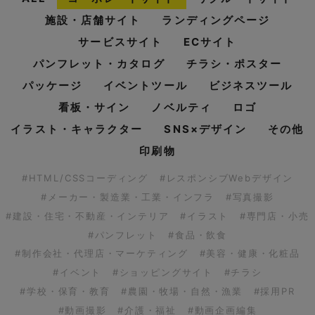
施設・店舗サイト
ランディングページ
サービスサイト
ECサイト
パンフレット・カタログ
チラシ・ポスター
パッケージ
イベントツール
ビジネスツール
看板・サイン
ノベルティ
ロゴ
イラスト・キャラクター
SNS×デザイン
その他
印刷物
#HTML/CSSコーディング
#レスポンシブWebデザイン
#メーカー・製造業・工業・インフラ
#写真撮影
#建設・住宅・不動産・インテリア
#イラスト
#専門店・小売
#パンフレット
#食品・飲食
#制作会社・代理店・マーケティング
#美容・健康・化粧品
#イベント
#ショッピングサイト
#チラシ
#学校・保育・教育
#農園・牧場・自然・漁業
#採用PR
#動画撮影
#介護・福祉
#動画企画編集