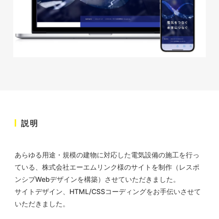
株式会社KDK様 コーポレート
サイト制作
コーポレートサイト
#メーカー・製造業・工業・インフ
ラ
杉野屋様 立春大福チラシ
#HTML/CSSコーディング
印刷物
#食品・飲食
#チラシ
#レスポンシブWebデザイン
説明
あらゆる用途・規模の建物に対応した電気設備の施工を行っ
ている、株式会社エーエムリンク
様のサイトを制作（レスポ
ンシブWebデザインを構築）させていただきました。
サイトデザイン、HTML/CSSコーディングをお手伝いさせて
株式会社三共様 さんきょちゃ
いただきました。
んぬいぐるみ