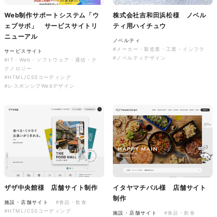
ソレイユ障害年金サポートセン
Web制作サポートシステム「ウ
株式会社吉和田浜松様 ノベル
ター様 コーポレートサイト制
ェブサポ」 サービスサイトリ
ティ用ハイチュウ
作
ニューアル
ノベルティ
コーポレートサイト
#介護・福祉
#メーカー・製造業・工業・インフラ
サービスサイト
#HTML/CSSコーディング
#ノベルティデザイン
#IT・Web・ソフトウェア・通信・テ
#レスポンシブWebデザイン
クノロジー
#HTML/CSSコーディング
#レスポンシブWebデザイン
ザザ中央館様 店舗サイト制作
イタヤマチバル様 店舗サイト
制作
施設・店舗サイト
#食品・飲食
#HTML/CSSコーディング
施設・店舗サイト
#食品・飲食