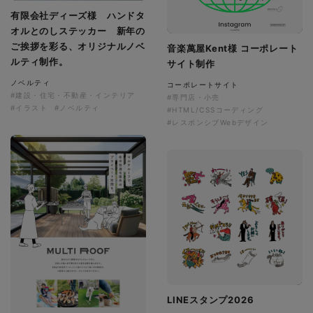
有限会社ディーズ様 ハンドタ
オルとのしステッカー 新年の
ご挨拶を彩る、オリジナルノベ
音楽萬屋Kent様 コーポレート
ルティ制作。
サイト制作
ノベルティ
コーポレートサイト
#建設・住宅・不動産・インテリア
#専門店・小売
#イラスト
#ノベルティ
#HTML/CSSコーディング
#レスポンシブWebデザイン
LINEスタンプ2026