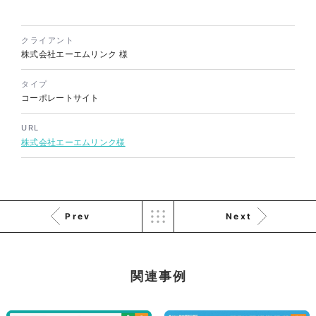
株式会社三共様 会社案内パン
イラスト・キャラクター
フレット
#イラスト
#エコ・環境
#ぬいぐるみ
印刷物
#産業廃棄物処理業
クライアント
#イラスト
#エコ・環境
株式会社エーエムリンク
様
タイプ
コーポレートサイト
URL
株式会社エーエムリンク様
株式会社三共様 ドリップコー
ヒーパッケージ
ノベルティ
#産業廃棄物処理業
Prev
Next
#イラスト
#エコ・環境
関連事例