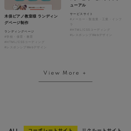
ューアル
サービスサイト
木俣ピアノ教室様 ランディン
#メーカー・製造業・工業・インフ
グページ制作
ラ
#HTML/CSSコーディング
ランディングページ
#レスポンシブWebデザイン
#学校・保育・教育
#HTML/CSSコーディング
#レスポンシブWebデザイン
View More ＋
ALL
コーポレートサイト
リクルートサイト