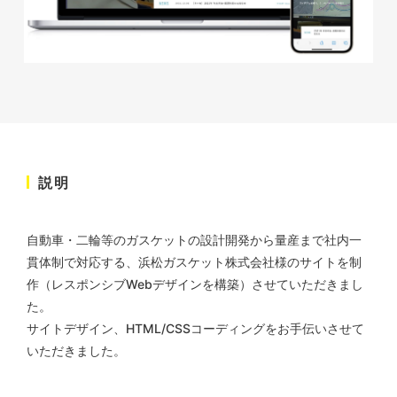
株式会社KDK様 コーポレート
サイト制作
コーポレートサイト
#メーカー・製造業・工業・インフ
ラ
杉野屋様 立春大福チラシ
#HTML/CSSコーディング
印刷物
#食品・飲食
#チラシ
#レスポンシブWebデザイン
説明
自動車・二輪等のガスケットの設計開発から量産まで社内一
貫体制で対応する、
浜松ガスケット株式会社様のサイトを制
作（レスポンシブWebデザインを構築）させていただきまし
た。
サイトデザイン、HTML/CSSコーディングをお手伝いさせて
いただきました。
株式会社三共様 さんきょちゃ
んぬいぐるみ