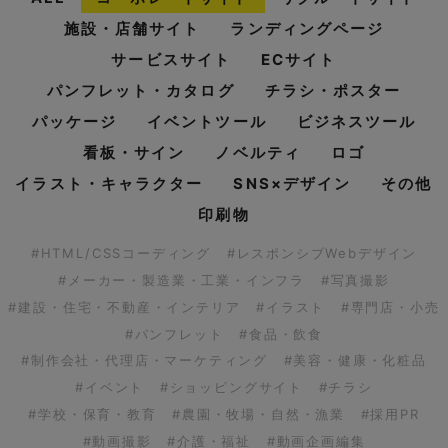
施設・店舗サイト
ランディングページ
サービスサイト
ECサイト
パンフレット・カタログ
チラシ・ポスター
パッケージ
イベントツール
ビジネスツール
看板・サイン
ノベルティ
ロゴ
イラスト・キャラクター
SNS×デザイン
その他
印刷物
#HTML/CSSコーディング
#レスポンシブWebデザイン
#メーカー・製造業・工業・インフラ
#写真撮影
#建設・住宅・不動産・インテリア
#イラスト
#専門店・小売
#パンフレット
#食品・飲食
#制作会社・代理店・マーケティング
#美容・健康・化粧品
#イベント
#ショッピングサイト
#チラシ
#学校・保育・教育
#農園・牧場・自然・漁業
#採用PR
#動画撮影
#介護・福祉
#動画企画編集