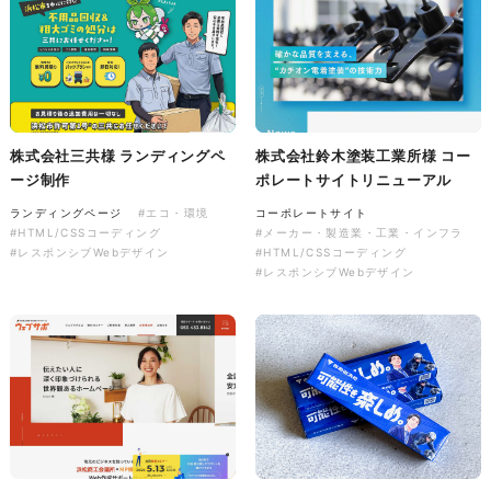
株式会社バスコフーズ様
FRUITFRUIT SNACK パッケ
ージデザイン
株式会社三共様 ランディングペ
株式会社鈴木塗装工業所様 コー
パッケージ
#食品・飲食
#パッケージデザイン
ージ制作
ポレートサイトリニューアル
#グラフィックデザイン
ランディングページ
#エコ・環境
コーポレートサイト
#HTML/CSSコーディング
#メーカー・製造業・工業・インフラ
#レスポンシブWebデザイン
#HTML/CSSコーディング
#レスポンシブWebデザイン