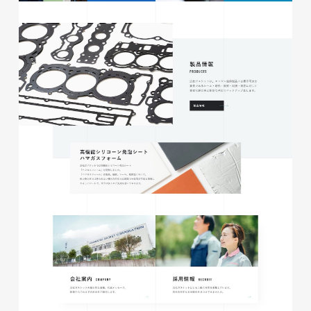
磐田商工会議所様 磐田市商店
会連盟チラシ
印刷物
#公共・行政・団体
#磐田
#チラシ