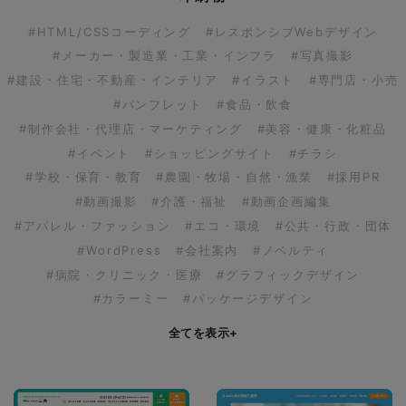
#HTML/CSSコーディング
#レスポンシブWebデザイン
#メーカー・製造業・工業・インフラ
#写真撮影
#建設・住宅・不動産・インテリア
#イラスト
#専門店・小売
#パンフレット
#食品・飲食
#制作会社・代理店・マーケティング
#美容・健康・化粧品
#イベント
#ショッピングサイト
#チラシ
#学校・保育・教育
#農園・牧場・自然・漁業
#採用PR
#動画撮影
#介護・福祉
#動画企画編集
#アパレル・ファッション
#エコ・環境
#公共・行政・団体
#WordPress
#会社案内
#ノベルティ
#病院・クリニック・医療
#グラフィックデザイン
#カラーミー
#パッケージデザイン
全てを表示
+