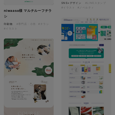
SNS×デザイン
#LINEスタンプ
#イラスト
#ノベルティ
niwaaso様 マルチルーフチラ
シ
印刷物
#専門店・小売
#チラシ
#イラスト