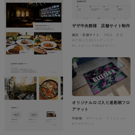
ザザ中央館様 店舗サイト制作
施設・店舗サイト
#食品・飲食
#HTML/CSSコーディング
#レスポンシブWebデザイン
オリジナルロゴ入り迷彩柄フロ
アマット
印刷物
#アパレル・ファッション
#フロアマット