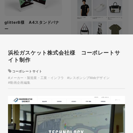
glitter8様 A4スタンドバナ
ー
印刷物
#アパレル・ファッション
#A4スタンドバナー
浜松ガスケット株式会社様 コーポレートサ
イト制作
コーポレートサイト
#メーカー・製造業・工業・インフラ
#レスポンシブWebデザイン
#動画企画編集
glitter8様 吹き出しPOP
glitter8様 ECサイト制作
印刷物
#アパレル・ファッション
#吹き出しPOP
ECサイト
#アパレル・ファッション
#HTML/CSSコーディング
#レスポンシブWebデザイン