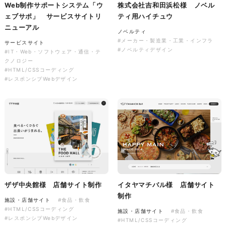
Web制作サポートシステム「ウ
株式会社吉和田浜松様 ノベル
ソレイユ障害年金サポートセン
ェブサポ」 サービスサイトリ
ティ用ハイチュウ
ター様 コーポレートサイト制
ニューアル
作
ノベルティ
#メーカー・製造業・工業・インフラ
サービスサイト
コーポレートサイト
#介護・福祉
#ノベルティデザイン
#IT・Web・ソフトウェア・通信・テ
#HTML/CSSコーディング
クノロジー
#レスポンシブWebデザイン
#HTML/CSSコーディング
#レスポンシブWebデザイン
ザザ中央館様 店舗サイト制作
イタヤマチバル様 店舗サイト
制作
施設・店舗サイト
#食品・飲食
#HTML/CSSコーディング
施設・店舗サイト
#食品・飲食
#レスポンシブWebデザイン
#HTML/CSSコーディング