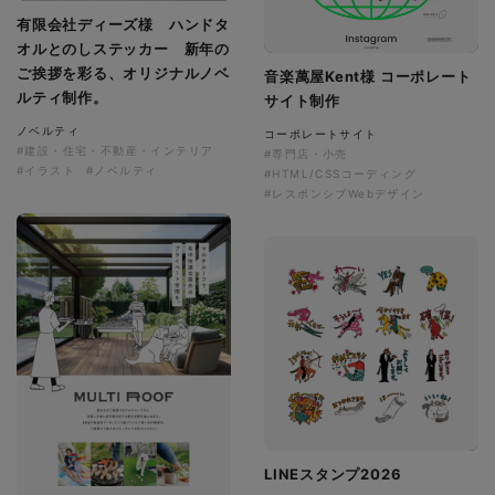
有限会社ディーズ様 ハンドタ
オルとのしステッカー 新年の
ご挨拶を彩る、オリジナルノベ
音楽萬屋Kent様 コーポレート
ルティ制作。
サイト制作
ノベルティ
コーポレートサイト
#建設・住宅・不動産・インテリア
#専門店・小売
#イラスト
#ノベルティ
#HTML/CSSコーディング
#レスポンシブWebデザイン
LINEスタンプ2026