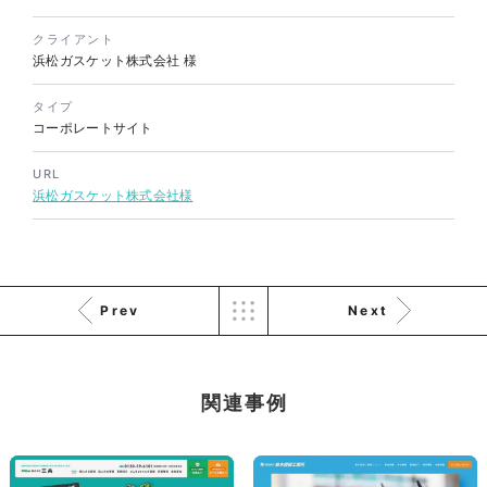
株式会社三共様 会社案内パン
イラスト・キャラクター
フレット
#イラスト
#エコ・環境
クライアント
#ぬいぐるみ
印刷物
#産業廃棄物処理業
浜松ガスケット株式会社 様
#イラスト
#エコ・環境
タイプ
コーポレートサイト
URL
浜松ガスケット株式会社様
株式会社三共様 ドリップコー
ヒーパッケージ
Prev
Next
ノベルティ
#産業廃棄物処理業
#イラスト
#エコ・環境
関連事例