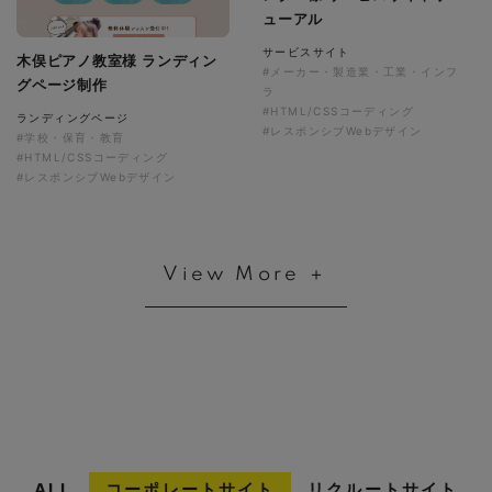
ューアル
サービスサイト
木俣ピアノ教室様 ランディン
#メーカー・製造業・工業・インフ
グページ制作
ラ
#HTML/CSSコーディング
ランディングページ
#レスポンシブWebデザイン
#学校・保育・教育
#HTML/CSSコーディング
#レスポンシブWebデザイン
View More ＋
ALL
コーポレートサイト
リクルートサイト