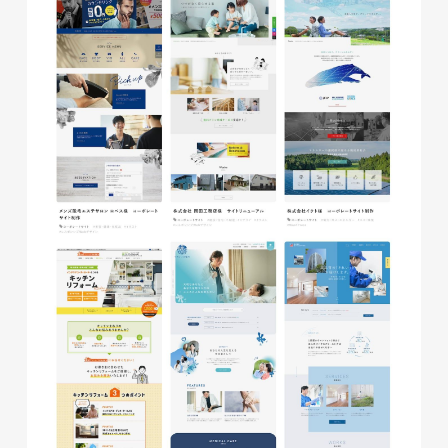
glitter8様 A4スタンドバナ
ー
印刷物
#アパレル・ファッション
#A4スタンドバナー
glitter8様 吹き出しPOP
glitter8様 ECサイト制作
印刷物
#アパレル・ファッション
#吹き出しPOP
ECサイト
#アパレル・ファッション
#HTML/CSSコーディング
#レスポンシブWebデザイン