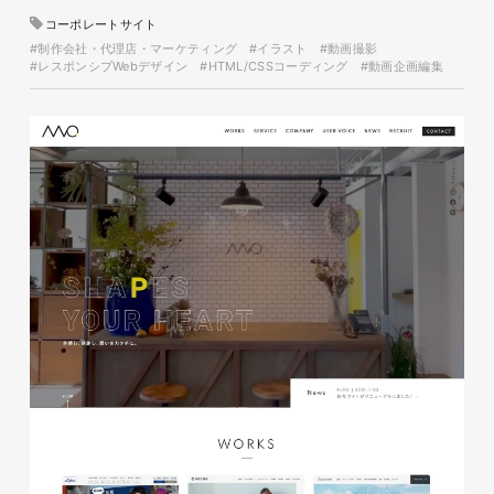
イタヤマチバル様 店舗サイト
コーポレートサイト
制作
#制作会社・代理店・マーケティング
#イラスト
#動画撮影
#レスポンシブWebデザイン
#HTML/CSSコーディング
#動画企画編集
施設・店舗サイト
#食品・飲食
#HTML/CSSコーディング
#レスポンシブWebデザイン
glitter8様 スタンドバナー
印刷物
#アパレル・ファッション
#スタンドバナー