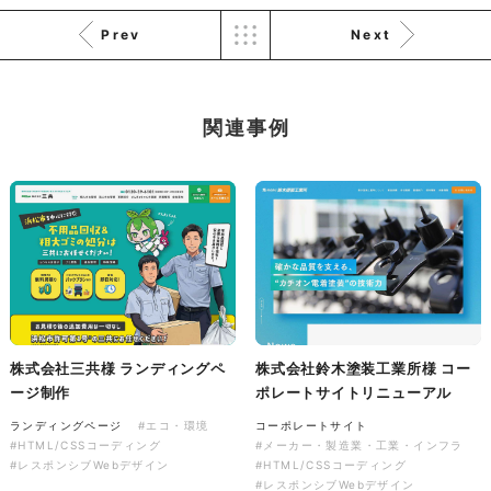
ソレイユ障害年金サポートセン
Prev
Next
ター様 コーポレートサイト制
作
コーポレートサイト
#介護・福祉
#HTML/CSSコーディング
関連事例
#レスポンシブWebデザイン
株式会社三共様 ランディングペ
株式会社鈴木塗装工業所様 コー
ージ制作
ポレートサイトリニューアル
ランディングページ
#エコ・環境
コーポレートサイト
#HTML/CSSコーディング
#メーカー・製造業・工業・インフラ
#レスポンシブWebデザイン
#HTML/CSSコーディング
#レスポンシブWebデザイン