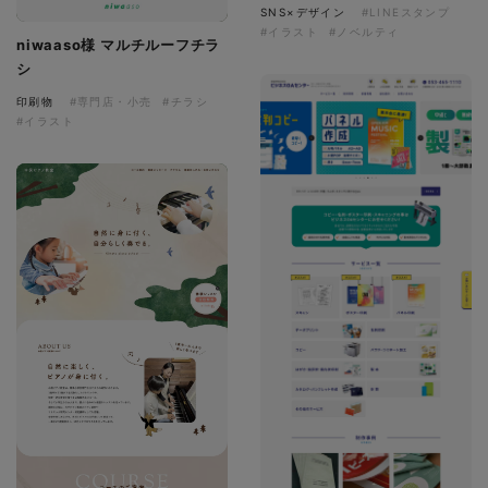
SNS×デザイン
#LINEスタンプ
#イラスト
#ノベルティ
niwaaso様 マルチルーフチラ
シ
印刷物
#専門店・小売
#チラシ
#イラスト