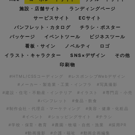
施設・店舗サイト
ランディングページ
サービスサイト
ECサイト
パンフレット・カタログ
チラシ・ポスター
パッケージ
イベントツール
ビジネスツール
看板・サイン
ノベルティ
ロゴ
イラスト・キャラクター
SNS×デザイン
その他
印刷物
#HTML/CSSコーディング
#レスポンシブWebデザイン
#メーカー・製造業・工業・インフラ
#写真撮影
#建設・住宅・不動産・インテリア
#イラスト
#専門店・小売
#パンフレット
#食品・飲食
#制作会社・代理店・マーケティング
#美容・健康・化粧品
#イベント
#ショッピングサイト
#チラシ
#学校・保育・教育
#農園・牧場・自然・漁業
#採用PR
#動画撮影
#介護・福祉
#動画企画編集