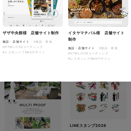
有限会社ディーズ様 ハンドタ
オルとのしステッカー 新年の
ご挨拶を彩る、オリジナルノベ
音楽萬屋Kent様 コーポレート
ルティ制作。
サイト制作
ザザ中央館様 店舗サイト制作
イタヤマチバル様 店舗サイト
ノベルティ
コーポレートサイト
制作
#建設・住宅・不動産・インテリア
#専門店・小売
施設・店舗サイト
#食品・飲食
#イラスト
#ノベルティ
#HTML/CSSコーディング
#HTML/CSSコーディング
施設・店舗サイト
#食品・飲食
#レスポンシブWebデザイン
#レスポンシブWebデザイン
#HTML/CSSコーディング
#レスポンシブWebデザイン
LINEスタンプ2026