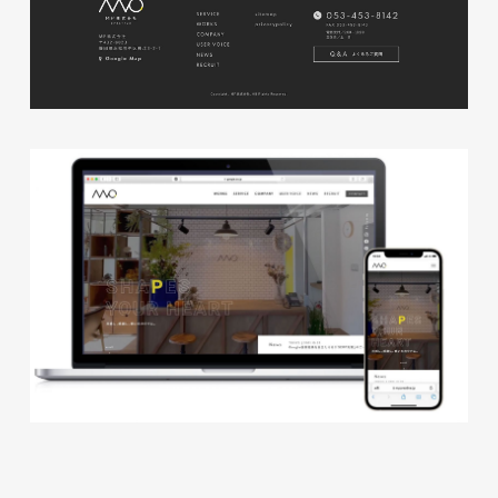
株式会社三共様 会社案内パン
イラスト・キャラクター
フレット
#イラスト
#エコ・環境
#ぬいぐるみ
印刷物
#産業廃棄物処理業
#イラスト
#エコ・環境
株式会社三共様 ドリップコー
ヒーパッケージ
ノベルティ
#産業廃棄物処理業
#イラスト
#エコ・環境