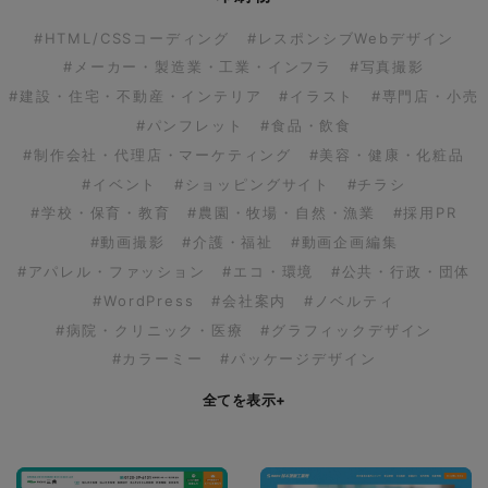
#HTML/CSSコーディング
#レスポンシブWebデザイン
#メーカー・製造業・工業・インフラ
#写真撮影
#建設・住宅・不動産・インテリア
#イラスト
#専門店・小売
#パンフレット
#食品・飲食
#制作会社・代理店・マーケティング
#美容・健康・化粧品
#イベント
#ショッピングサイト
#チラシ
#学校・保育・教育
#農園・牧場・自然・漁業
#採用PR
#動画撮影
#介護・福祉
#動画企画編集
#アパレル・ファッション
#エコ・環境
#公共・行政・団体
#WordPress
#会社案内
#ノベルティ
#病院・クリニック・医療
#グラフィックデザイン
#カラーミー
#パッケージデザイン
全てを表示
+