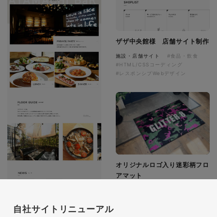
ザザ中央館様 店舗サイト制作
施設・店舗サイト
#食品・飲食
#HTML/CSSコーディング
#レスポンシブWebデザイン
オリジナルロゴ入り迷彩柄フロ
アマット
印刷物
#アパレル・ファッション
#フロアマット
自社サイトリニューアル