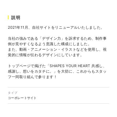
説明
株式会社バスコフーズ様
FRUITFRUIT SNACK パッケ
2021年11月、自社サイトをリニューアルいたしました。
ージデザイン
パッケージ
#食品・飲食
当社の強みである「デザイン力」を訴求するため、制作事
#パッケージデザイン
例が見やすくなるよう意識した構成にしました。
#グラフィックデザイン
また、動画・アニメーション・イラストなどを使用し、視
覚的に情報が伝わるデザインにしています。
トップページで掲げた「SHAPES YOUR HEART 共感し、
感謝し、想いをカタチに。」を大切に、これからもスタッ
フ一同取り組んで参ります！
タイプ
コーポレートサイト