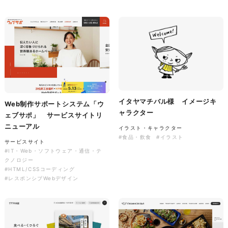
株式会社colorful studio様
『かねた忠右衛門』 サービス
サイト制作
サービスサイト
イタヤマチバル様 イメージキ
Web制作サポートシステム「ウ
#アパレル・ファッション
ャラクター
ェブサポ」 サービスサイトリ
#HTML/CSSコーディング
ニューアル
#レスポンシブWebデザイン
イラスト・キャラクター
#食品・飲食
#イラスト
サービスサイト
#IT・Web・ソフトウェア・通信・テ
クノロジー
#HTML/CSSコーディング
#レスポンシブWebデザイン