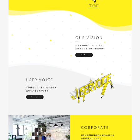
磐田商工会議所様 磐田市商店
会連盟チラシ
印刷物
#公共・行政・団体
#磐田
#チラシ