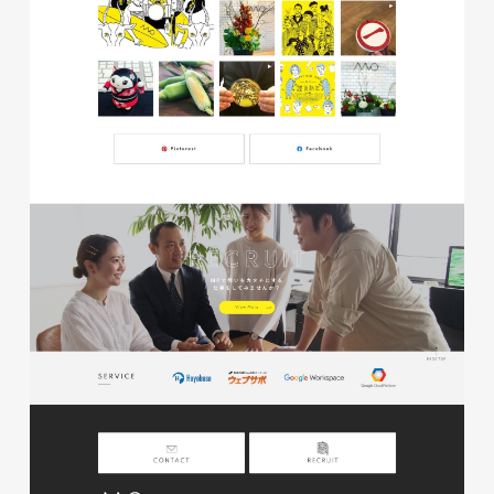
株式会社KDK様 コーポレート
サイト制作
コーポレートサイト
#メーカー・製造業・工業・インフ
ラ
杉野屋様 立春大福チラシ
#HTML/CSSコーディング
印刷物
#食品・飲食
#チラシ
#レスポンシブWebデザイン
株式会社三共様 さんきょちゃ
んぬいぐるみ