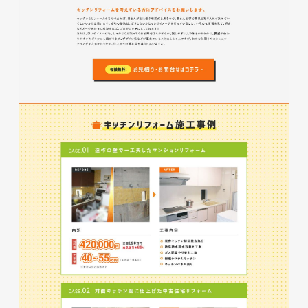
株式会社KDK様 コーポレート
サイト制作
コーポレートサイト
#メーカー・製造業・工業・インフ
ラ
杉野屋様 立春大福チラシ
#HTML/CSSコーディング
印刷物
#食品・飲食
#チラシ
#レスポンシブWebデザイン
株式会社三共様 さんきょちゃ
んぬいぐるみ