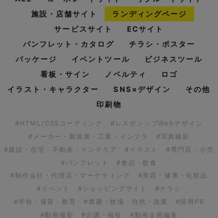
施設・店舗サイト
ランディングページ
サービスサイト
ECサイト
パンフレット・カタログ
チラシ・ポスター
パッケージ
イベントツール
ビジネスツール
看板・サイン
ノベルティ
ロゴ
イラスト・キャラクター
SNS×デザイン
その他
印刷物
#HTML/CSSコーディング
#レスポンシブWebデザイン
#メーカー・製造業・工業・インフラ
#写真撮影
#建設・住宅・不動産・インテリア
#イラスト
#専門店・小売
#パンフレット
#食品・飲食
#制作会社・代理店・マーケティング
#美容・健康・化粧品
#イベント
#ショッピングサイト
#チラシ
#学校・保育・教育
#農園・牧場・自然・漁業
#採用PR
#動画撮影
#介護・福祉
#動画企画編集