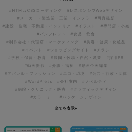
#HTML/CSSコーディング
#レスポンシブWebデザイン
#メーカー・製造業・工業・インフラ
#写真撮影
#建設・住宅・不動産・インテリア
#イラスト
#専門店・小売
#パンフレット
#食品・飲食
#制作会社・代理店・マーケティング
#美容・健康・化粧品
#イベント
#ショッピングサイト
#チラシ
#学校・保育・教育
#農園・牧場・自然・漁業
#採用PR
#動画撮影
#介護・福祉
#動画企画編集
#アパレル・ファッション
#エコ・環境
#公共・行政・団体
#WordPress
#会社案内
#ノベルティ
#病院・クリニック・医療
#グラフィックデザイン
#カラーミー
#パッケージデザイン
全てを表示
+