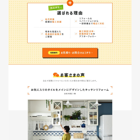
イタヤマチバル様 店舗サイト
制作
施設・店舗サイト
#食品・飲食
#HTML/CSSコーディング
#レスポンシブWebデザイン
glitter8様 スタンドバナー
印刷物
#アパレル・ファッション
#スタンドバナー