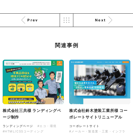
有限会社ディーズ様 ハンドタ
オルとのしステッカー 新年の
ご挨拶を彩る、オリジナルノベ
Prev
Next
音楽萬屋Kent様 コーポレート
ルティ制作。
サイト制作
ノベルティ
コーポレートサイト
#建設・住宅・不動産・インテリア
#専門店・小売
関連事例
#イラスト
#ノベルティ
#HTML/CSSコーディング
#レスポンシブWebデザイン
株式会社三共様 ランディングペ
株式会社鈴木塗装工業所様 コー
ージ制作
ポレートサイトリニューアル
ランディングページ
#エコ・環境
コーポレートサイト
LINEスタンプ2026
#HTML/CSSコーディング
#メーカー・製造業・工業・インフラ