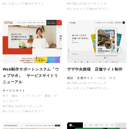
SNS×デザイン
#LINEスタンプ
#レスポンシブWebデザイン
#HTML/CSSコーディング
#イラスト
#ノベルティ
#レスポンシブWebデザイン
niwaaso様 マルチルーフチラ
シ
印刷物
#専門店・小売
#チラシ
#イラスト
Web制作サポートシステム「ウ
ザザ中央館様 店舗サイト制作
ェブサポ」 サービスサイトリ
施設・店舗サイト
#食品・飲食
ニューアル
#HTML/CSSコーディング
#レスポンシブWebデザイン
サービスサイト
#IT・Web・ソフトウェア・通信・テ
クノロジー
#HTML/CSSコーディング
#レスポンシブWebデザイン