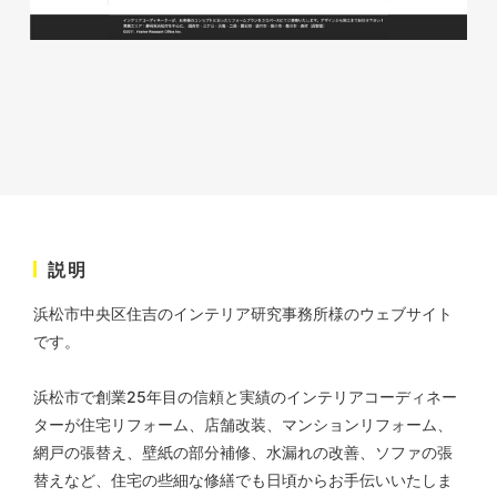
ソレイユ障害年金サポートセン
ター様 コーポレートサイト制
作
コーポレートサイト
#介護・福祉
#HTML/CSSコーディング
#レスポンシブWebデザイン
説明
浜松市中央区住吉のインテリア研究事務所様のウェブサイト
です。
浜松市で創業25年目の信頼と実績のインテリアコーディネー
ターが住宅リフォーム、店舗改装、マンションリフォーム、
網戸の張替え、壁紙の部分補修、水漏れの改善、ソファの張
替えなど、住宅の些細な修繕でも日頃からお手伝いいたしま