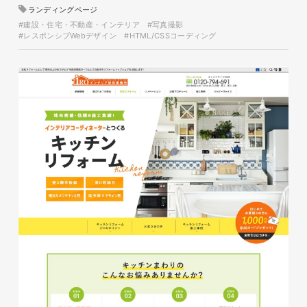
#IT・Web・ソフトウェア・通信・
ランディングページ
テクノロジー
#建設・住宅・不動産・インテリア
#写真撮影
#HTML/CSSコーディング
#レスポンシブWebデザイン
#HTML/CSSコーディング
#レスポンシブWebデザイン