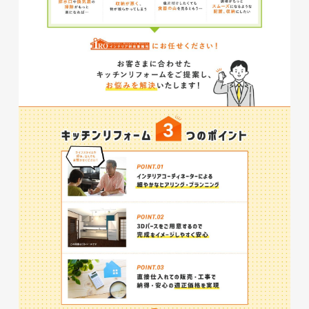
ザザ中央館様 店舗サイト制作
施設・店舗サイト
#食品・飲食
#HTML/CSSコーディング
#レスポンシブWebデザイン
オリジナルロゴ入り迷彩柄フロ
アマット
印刷物
#アパレル・ファッション
#フロアマット