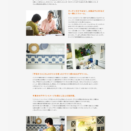
磐田商工会議所様 磐田市商店
会連盟チラシ
印刷物
#公共・行政・団体
#磐田
#チラシ