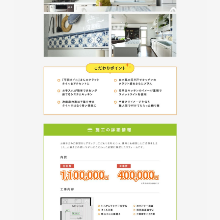
glitter8様 A4スタンドバナ
ー
印刷物
#アパレル・ファッション
#A4スタンドバナー
glitter8様 吹き出しPOP
glitter8様 ECサイト制作
印刷物
#アパレル・ファッション
#吹き出しPOP
ECサイト
#アパレル・ファッション
#HTML/CSSコーディング
#レスポンシブWebデザイン