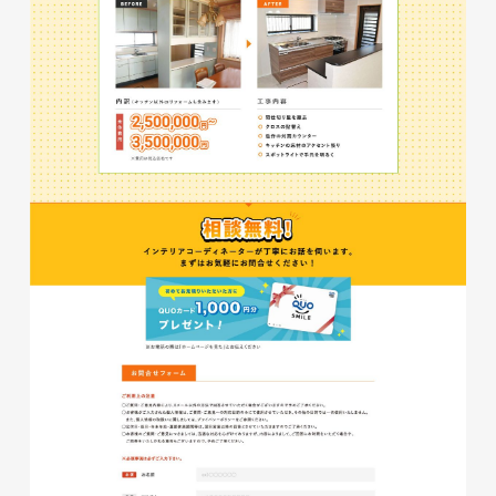
株式会社三共様 会社案内パン
イラスト・キャラクター
フレット
#イラスト
#エコ・環境
#ぬいぐるみ
印刷物
#産業廃棄物処理業
#イラスト
#エコ・環境
株式会社三共様 ドリップコー
ヒーパッケージ
ノベルティ
#産業廃棄物処理業
#イラスト
#エコ・環境