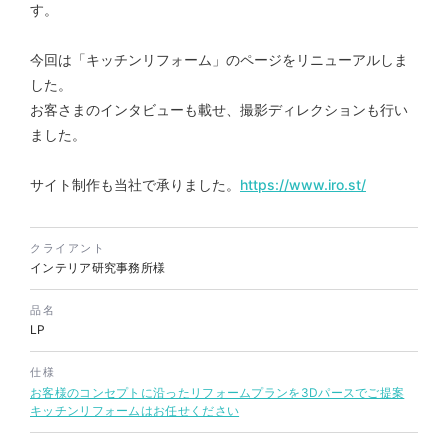
す。
今回は「キッチンリフォーム」のページをリニューアルしま
した。
お客さまのインタビューも載せ、撮影ディレクションも行い
株式会社colorful studio様
ました。
『かねた忠右衛門』 サービス
サイト制作
サイト制作も当社で承りました。
https://www.iro.st/
サービスサイト
#アパレル・ファッション
#HTML/CSSコーディング
クライアント
#レスポンシブWebデザイン
インテリア研究事務所様
品名
LP
仕様
お客様のコンセプトに沿ったリフォームプランを3Dパースでご提案
キッチンリフォームはお任せください