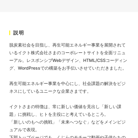
株式会社三共様 会社案内パン
イラスト・キャラクター
フレット
#イラスト
#エコ・環境
#ぬいぐるみ
印刷物
#産業廃棄物処理業
#イラスト
#エコ・環境
説明
脱炭素社会を目指し、再生可能エネルギー事業を展開されて
いるイクト株式会社さまのコーポレートサイトを全面リニュ
ーアル。レスポンシブWebデザイン、HTML/CSSコーディン
グ、WordPressでの構築をお手伝いさせていただきました。
株式会社三共様 ドリップコー
ヒーパッケージ
再生可能エネルギー事業を中心にし、社会課題の解決をビジ
ネスにしているユニークな企業さまです。
ノベルティ
#産業廃棄物処理業
#イラスト
#エコ・環境
イクトさまの特徴は、常に新しい価値を見出し「新しい課
題」に挑戦し、ヒトを主役にと考えているところ。
「新しいのもへの挑戦」「未来へつなぐ」などをメインビジ
ュアルで表現。
下部トップページでも、くじらのモチーフ動画や子供たちの