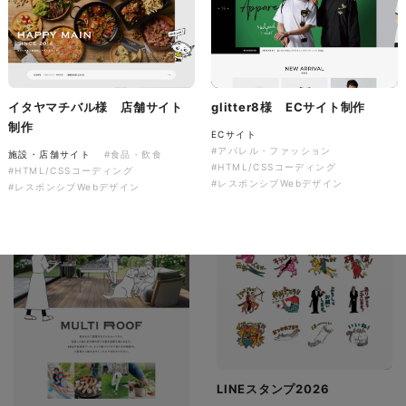
有限会社ディーズ様 ハンドタ
オルとのしステッカー 新年の
ご挨拶を彩る、オリジナルノベ
音楽萬屋Kent様 コーポレート
ルティ制作。
サイト制作
イタヤマチバル様 店舗サイト
glitter8様 ECサイト制作
ノベルティ
コーポレートサイト
#建設・住宅・不動産・インテリア
制作
#専門店・小売
ECサイト
#イラスト
#ノベルティ
#HTML/CSSコーディング
#アパレル・ファッション
施設・店舗サイト
#食品・飲食
#レスポンシブWebデザイン
#HTML/CSSコーディング
#HTML/CSSコーディング
#レスポンシブWebデザイン
#レスポンシブWebデザイン
LINEスタンプ2026