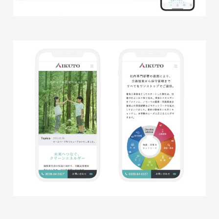
株式会社KDK様 コーポレート
サイト制作
コーポレートサイト
#メーカー・製造業・工業・インフ
ラ
杉野屋様 立春大福チラシ
#HTML/CSSコーディング
印刷物
#食品・飲食
#チラシ
#レスポンシブWebデザイン
株式会社三共様 さんきょちゃ
んぬいぐるみ