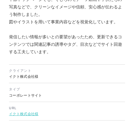
写真などで、クリーンなイメージや信頼、安心感が伝わるよ
う制作しました。
株式会社バスコフーズ様
図やイラストを用いて事業内容などを視覚化しています。
FRUITFRUIT SNACK パッケ
ージデザイン
発信したい情報が多いとの要望があったため、更新できるコ
パッケージ
#食品・飲食
ンテンツでは関連記事の誘導やタグ、目次などでサイト回遊
#パッケージデザイン
する工夫しています。
#グラフィックデザイン
クライアント
イクト株式会社様
タイプ
コーポレートサイト
URL
イクト株式会社様