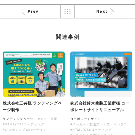
ソレイユ障害年金サポートセン
ター様 コーポレートサイト制
Prev
Next
作
コーポレートサイト
#介護・福祉
#HTML/CSSコーディング
関連事例
#レスポンシブWebデザイン
株式会社三共様 ランディングペ
株式会社鈴木塗装工業所様 コー
ージ制作
ポレートサイトリニューアル
ランディングページ
#エコ・環境
コーポレートサイト
#HTML/CSSコーディング
#メーカー・製造業・工業・インフラ
#レスポンシブWebデザイン
#HTML/CSSコーディング