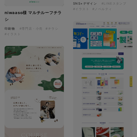
SNS×デザイン
#LINEスタンプ
#イラスト
#ノベルティ
niwaaso様 マルチルーフチラ
シ
印刷物
#専門店・小売
#チラシ
#イラスト