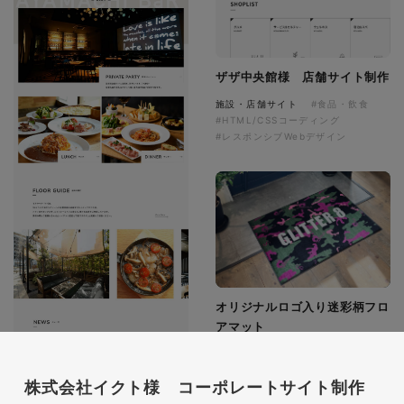
ザザ中央館様 店舗サイト制作
施設・店舗サイト
#食品・飲食
#HTML/CSSコーディング
#レスポンシブWebデザイン
オリジナルロゴ入り迷彩柄フロ
アマット
印刷物
#アパレル・ファッション
#フロアマット
株式会社イクト様 コーポレートサイト制作