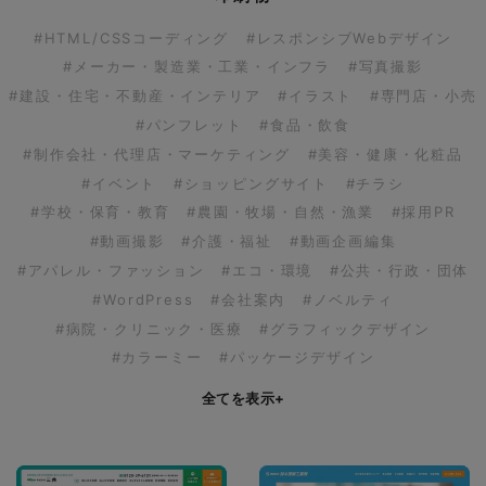
#HTML/CSSコーディング
#レスポンシブWebデザイン
#メーカー・製造業・工業・インフラ
#写真撮影
#建設・住宅・不動産・インテリア
#イラスト
#専門店・小売
#パンフレット
#食品・飲食
#制作会社・代理店・マーケティング
#美容・健康・化粧品
#イベント
#ショッピングサイト
#チラシ
#学校・保育・教育
#農園・牧場・自然・漁業
#採用PR
#動画撮影
#介護・福祉
#動画企画編集
#アパレル・ファッション
#エコ・環境
#公共・行政・団体
#WordPress
#会社案内
#ノベルティ
#病院・クリニック・医療
#グラフィックデザイン
#カラーミー
#パッケージデザイン
全てを表示
+