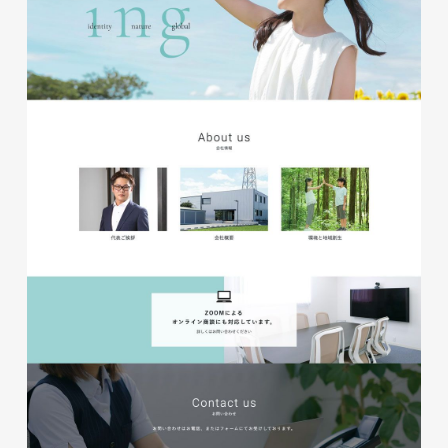
磐田商工会議所様 磐田市商店
会連盟チラシ
印刷物
#公共・行政・団体
#磐田
#チラシ