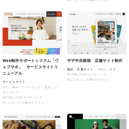
#レスポンシブWebデザイン
株式会社colorful studio様
『かねた忠右衛門』 サービス
サイト制作
サービスサイト
Web制作サポートシステム「ウ
ザザ中央館様 店舗サイト制作
#アパレル・ファッション
ェブサポ」 サービスサイトリ
#HTML/CSSコーディング
施設・店舗サイト
#食品・飲食
#レスポンシブWebデザイン
ニューアル
#HTML/CSSコーディング
#レスポンシブWebデザイン
サービスサイト
#IT・Web・ソフトウェア・通信・テ
クノロジー
#HTML/CSSコーディング
#レスポンシブWebデザイン