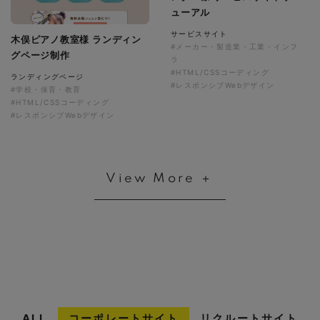
ューアル
サービスサイト
木俣ピアノ教室様 ランディン
#メーカー・製造業・工業・インフ
グページ制作
ラ
#HTML/CSSコーディング
ランディングページ
#レスポンシブWebデザイン
#学校・保育・教育
#HTML/CSSコーディング
#レスポンシブWebデザイン
View More ＋
ALL
コーポレートサイト
リクルートサイト