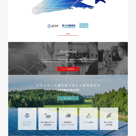
glitter8様 A4スタンドバナ
ー
印刷物
#アパレル・ファッション
#A4スタンドバナー
glitter8様 吹き出しPOP
glitter8様 ECサイト制作
印刷物
#アパレル・ファッション
#吹き出しPOP
ECサイト
#アパレル・ファッション
#HTML/CSSコーディング
#レスポンシブWebデザイン