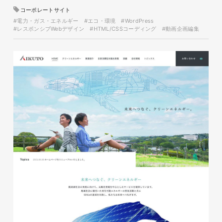
イタヤマチバル様 店舗サイト
コーポレートサイト
制作
#電力・ガス・エネルギー
#エコ・環境
#WordPress
#レスポンシブWebデザイン
#HTML/CSSコーディング
#動画企画編集
施設・店舗サイト
#食品・飲食
#HTML/CSSコーディング
#レスポンシブWebデザイン
glitter8様 スタンドバナー
印刷物
#アパレル・ファッション
#スタンドバナー