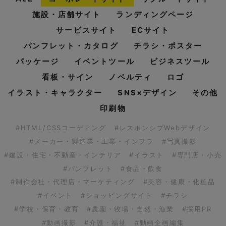
施設・店舗サイト
ランディングページ
サービスサイト
ECサイト
パンフレット・カタログ
チラシ・ポスター
パッケージ
イベントツール
ビジネスツール
看板・サイン
ノベルティ
ロゴ
イラスト・キャラクター
SNS×デザイン
その他
印刷物
#HTML/CSSコーディング
#レスポンシブWebデザイン
#メーカー・製造業・工業・インフラ
#写真撮影
#建設・住宅・不動産・インテリア
#イラスト
#専門店・小売
#パンフレット
#食品・飲食
#制作会社・代理店・マーケティング
#美容・健康・化粧品
#イベント
#ショッピングサイト
#チラシ
#学校・保育・教育
#農園・牧場・自然・漁業
#採用PR
#動画撮影
#介護・福祉
#動画企画編集