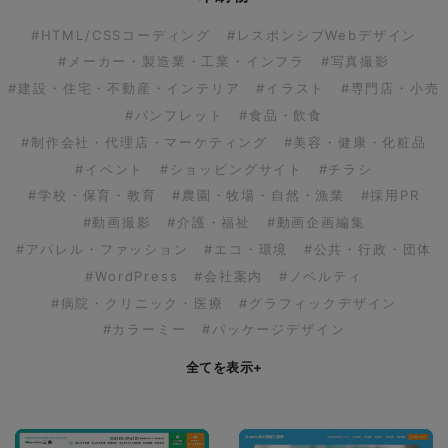
#HTML/CSSコーディング
#レスポンシブWebデザイン
#メーカー・製造業・工業・インフラ
#写真撮影
#建設・住宅・不動産・インテリア
#イラスト
#専門店・小売
#パンフレット
#食品・飲食
#制作会社・代理店・マーケティング
#美容・健康・化粧品
#イベント
#ショッピングサイト
#チラシ
#学校・保育・教育
#農園・牧場・自然・漁業
#採用PR
#動画撮影
#介護・福祉
#動画企画編集
#アパレル・ファッション
#エコ・環境
#公共・行政・団体
#WordPress
#会社案内
#ノベルティ
#病院・クリニック・医療
#グラフィックデザイン
#カラーミー
#パッケージデザイン
全てを表示
+