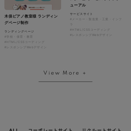
ューアル
サービスサイト
木俣ピアノ教室様 ランディン
#メーカー・製造業・工業・インフ
グページ制作
ラ
#HTML/CSSコーディング
ランディングページ
#レスポンシブWebデザイン
#学校・保育・教育
#HTML/CSSコーディング
#レスポンシブWebデザイン
View More ＋
ALL
コーポレートサイト
リクルートサイト