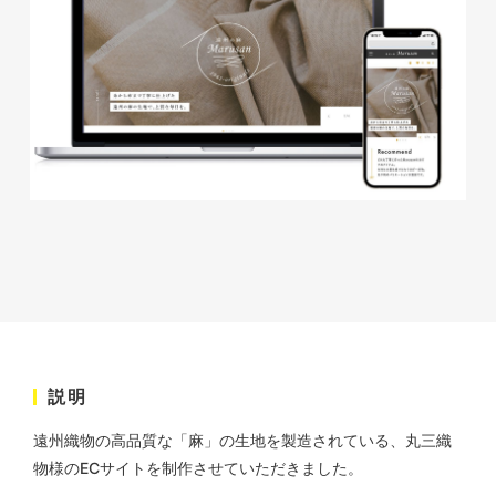
株式会社KDK様 コーポレート
サイト制作
コーポレートサイト
#メーカー・製造業・工業・インフ
ラ
杉野屋様 立春大福チラシ
#HTML/CSSコーディング
印刷物
#食品・飲食
#チラシ
#レスポンシブWebデザイン
説明
遠州織物の高品質な「麻」の生地を製造されている、丸三織
株式会社三共様 さんきょちゃ
物様のECサイトを制作させていただきました。
んぬいぐるみ