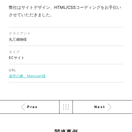
株式会社三共様 会社案内パン
イラスト・キャラクター
フレット
弊社はサイトデザイン、HTML/CSSコーディングをお手伝い
#イラスト
#エコ・環境
#ぬいぐるみ
させていただきました。
印刷物
#産業廃棄物処理業
#イラスト
#エコ・環境
クライアント
丸三織物様
タイプ
ECサイト
URL
株式会社三共様 ドリップコー
遠州の麻 Marusan様
ヒーパッケージ
ノベルティ
#産業廃棄物処理業
#イラスト
#エコ・環境
Prev
Next
関連事例