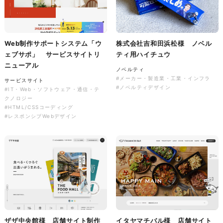
ソレイユ障害年金サポートセン
ター様 コーポレートサイト制
作
Web制作サポートシステム「ウ
株式会社吉和田浜松様 ノベル
コーポレートサイト
#介護・福祉
#HTML/CSSコーディング
ェブサポ」 サービスサイトリ
ティ用ハイチュウ
#レスポンシブWebデザイン
ニューアル
ノベルティ
#メーカー・製造業・工業・インフラ
サービスサイト
#ノベルティデザイン
#IT・Web・ソフトウェア・通信・テ
クノロジー
#HTML/CSSコーディング
#レスポンシブWebデザイン
ザザ中央館様 店舗サイト制作
イタヤマチバル様 店舗サイト