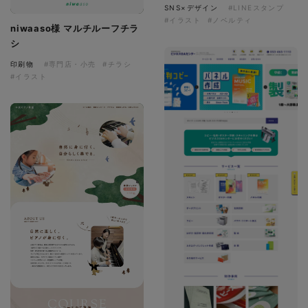
SNS×デザイン
#LINEスタンプ
#イラスト
#ノベルティ
niwaaso様 マルチルーフチラ
シ
印刷物
#専門店・小売
#チラシ
#イラスト