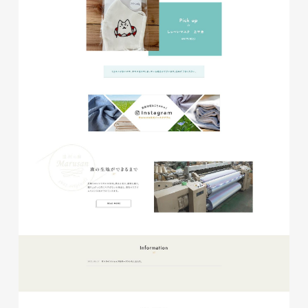
磐田商工会議所様 磐田市商店
会連盟チラシ
印刷物
#公共・行政・団体
#磐田
#チラシ