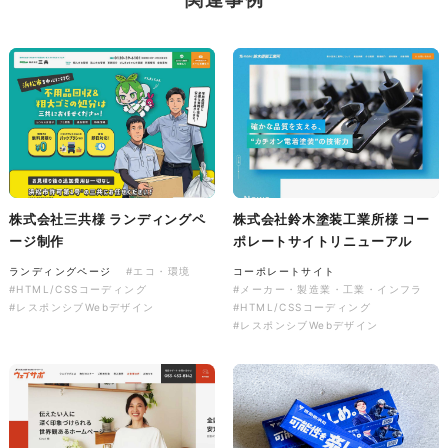
株式会社バスコフーズ様
FRUITFRUIT SNACK パッケ
ージデザイン
パッケージ
#食品・飲食
#パッケージデザイン
#グラフィックデザイン
株式会社三共様 ランディングペ
株式会社鈴木塗装工業所様 コー
ージ制作
ポレートサイトリニューアル
ランディングページ
#エコ・環境
コーポレートサイト
#HTML/CSSコーディング
#メーカー・製造業・工業・インフラ
#レスポンシブWebデザイン
#HTML/CSSコーディング
#レスポンシブWebデザイン