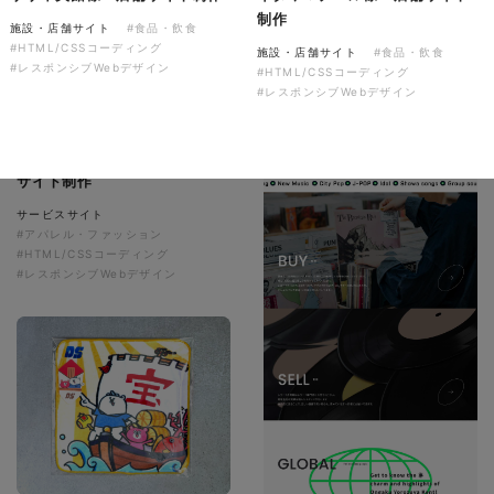
制作
施設・店舗サイト
#食品・飲食
#HTML/CSSコーディング
施設・店舗サイト
#食品・飲食
#レスポンシブWebデザイン
#HTML/CSSコーディング
#レスポンシブWebデザイン
株式会社colorful studio様
『かねた忠右衛門』 サービス
サイト制作
サービスサイト
#アパレル・ファッション
#HTML/CSSコーディング
#レスポンシブWebデザイン