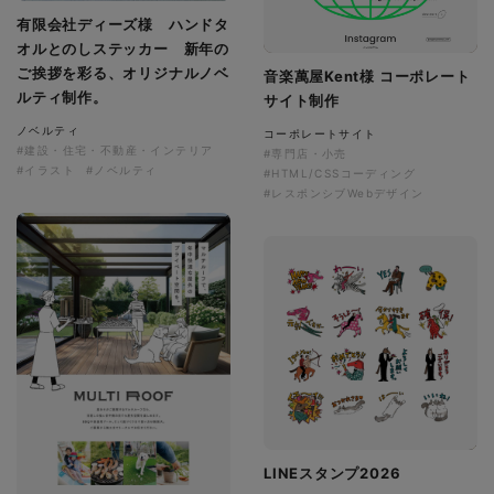
有限会社ディーズ様 ハンドタ
オルとのしステッカー 新年の
ご挨拶を彩る、オリジナルノベ
音楽萬屋Kent様 コーポレート
ルティ制作。
サイト制作
ノベルティ
コーポレートサイト
#建設・住宅・不動産・インテリア
#専門店・小売
#イラスト
#ノベルティ
#HTML/CSSコーディング
#レスポンシブWebデザイン
LINEスタンプ2026