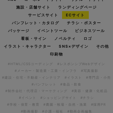
施設・店舗サイト
ランディングページ
サービスサイト
ECサイト
パンフレット・カタログ
チラシ・ポスター
パッケージ
イベントツール
ビジネスツール
看板・サイン
ノベルティ
ロゴ
イラスト・キャラクター
SNS×デザイン
その他
印刷物
#HTML/CSSコーディング
#レスポンシブWebデザイン
#メーカー・製造業・工業・インフラ
#写真撮影
#建設・住宅・不動産・インテリア
#イラスト
#専門店・小売
#パンフレット
#食品・飲食
#制作会社・代理店・マーケティング
#美容・健康・化粧品
#イベント
#ショッピングサイト
#チラシ
#学校・保育・教育
#農園・牧場・自然・漁業
#採用PR
#動画撮影
#介護・福祉
#動画企画編集