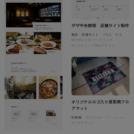
ザザ中央館様 店舗サイト制作
施設・店舗サイト
#食品・飲食
#HTML/CSSコーディング
#レスポンシブWebデザイン
オリジナルロゴ入り迷彩柄フロ
アマット
印刷物
#アパレル・ファッション
#フロアマット