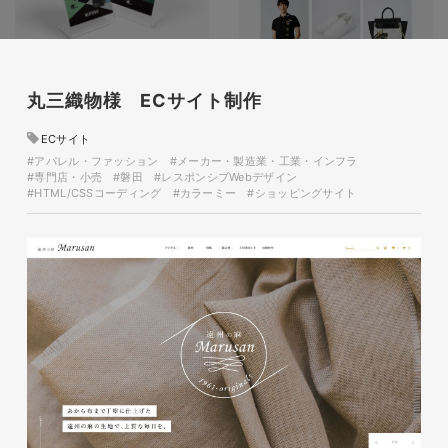
glitter8様 A4スタンドバナ
ー
丸三織物様 ECサイト制作
印刷物
#アパレル・ファッション
ECサイト
#A4スタンドバナー
#アパレル・ファッション
#メーカー・製造業・工業・インフラ
#専門店・小売
#磐田
#レスポンシブWebデザイン
#HTML/CSSコーディング
#カラーミー
#ショッピングサイト
glitter8様 吹き出しPOP
glitter8様 ECサイト制作
印刷物
#アパレル・ファッション
#吹き出しPOP
ECサイト
#アパレル・ファッション
#HTML/CSSコーディング
#レスポンシブWebデザイン