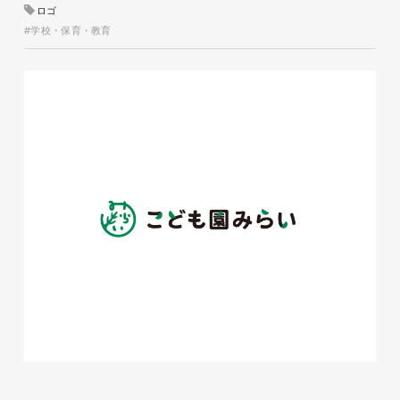
ロゴ
#学校・保育・教育
磐田商工会議所様 磐田市商店
会連盟チラシ
印刷物
#公共・行政・団体
#磐田
#チラシ