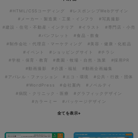
#HTML/CSSコーディング
#レスポンシブWebデザイン
#メーカー・製造業・工業・インフラ
#写真撮影
#建設・住宅・不動産・インテリア
#イラスト
#専門店・小売
#パンフレット
#食品・飲食
#制作会社・代理店・マーケティング
#美容・健康・化粧品
#イベント
#ショッピングサイト
#チラシ
#学校・保育・教育
#農園・牧場・自然・漁業
#採用PR
#動画撮影
#介護・福祉
#動画企画編集
#アパレル・ファッション
#エコ・環境
#公共・行政・団体
#WordPress
#会社案内
#ノベルティ
#病院・クリニック・医療
#グラフィックデザイン
#カラーミー
#パッケージデザイン
全てを表示
+