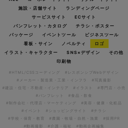
施設・店舗サイト
ランディングページ
サービスサイト
ECサイト
パンフレット・カタログ
チラシ・ポスター
パッケージ
イベントツール
ビジネスツール
看板・サイン
ノベルティ
ロゴ
イラスト・キャラクター
SNS×デザイン
その他
印刷物
#HTML/CSSコーディング
#レスポンシブWebデザイン
#メーカー・製造業・工業・インフラ
#写真撮影
#建設・住宅・不動産・インテリア
#イラスト
#専門店・小売
#パンフレット
#食品・飲食
#制作会社・代理店・マーケティング
#美容・健康・化粧品
#イベント
#ショッピングサイト
#チラシ
#学校・保育・教育
#農園・牧場・自然・漁業
#採用PR
#動画撮影
#介護・福祉
#動画企画編集