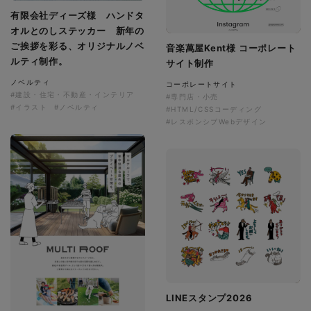
有限会社ディーズ様 ハンドタ
オルとのしステッカー 新年の
ご挨拶を彩る、オリジナルノベ
音楽萬屋Kent様 コーポレート
ルティ制作。
サイト制作
ノベルティ
コーポレートサイト
#建設・住宅・不動産・インテリア
#専門店・小売
#イラスト
#ノベルティ
#HTML/CSSコーディング
#レスポンシブWebデザイン
LINEスタンプ2026