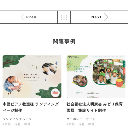
Prev
Next
株式会社KDK様 コーポレート
サイト制作
コーポレートサイト
関連事例
#メーカー・製造業・工業・インフ
ラ
杉野屋様 立春大福チラシ
#HTML/CSSコーディング
印刷物
#食品・飲食
#チラシ
#レスポンシブWebデザイン
木俣ピアノ教室様 ランディング
社会福祉法人明康会 みどり保育
ページ制作
園様 施設サイト制作
株式会社三共様 さんきょちゃ
ランディングページ
コーポレートサイト
んぬいぐるみ
#学校・保育・教育
#学校・保育・教育