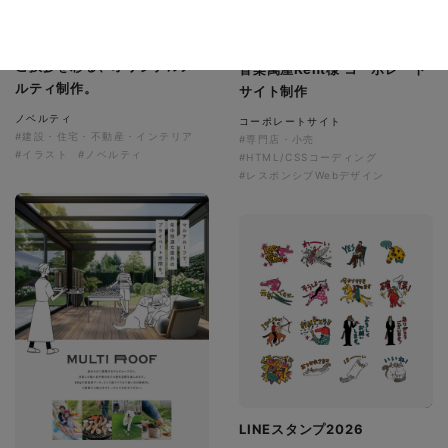
有限会社ディーズ様 ハンドタ
オルとのしステッカー 新年の
ご挨拶を彩る、オリジナルノベ
音楽萬屋Kent様 コーポレート
ルティ制作。
サイト制作
ノベルティ
コーポレートサイト
#建設・住宅・不動産・インテリア
#専門店・小売
#イラスト
#ノベルティ
#HTML/CSSコーディング
#レスポンシブWebデザイン
LINEスタンプ2026