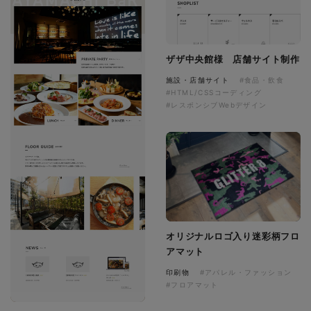
ザザ中央館様 店舗サイト制作
施設・店舗サイト
#食品・飲食
#HTML/CSSコーディング
#レスポンシブWebデザイン
オリジナルロゴ入り迷彩柄フロ
アマット
印刷物
#アパレル・ファッション
#フロアマット