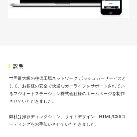
株式会社三共様 会社案内パン
イラスト・キャラクター
フレット
#イラスト
#エコ・環境
#ぬいぐるみ
印刷物
#産業廃棄物処理業
#イラスト
#エコ・環境
説明
株式会社三共様 ドリップコー
世界最大級の整備工場ネットワーク ボッシュカーサービスと
ヒーパッケージ
して、お客様の安全で快適なカーライフをサポートされてい
ノベルティ
#産業廃棄物処理業
るフジオートステーション株式会社様のホームページを制作
#イラスト
#エコ・環境
させていただきました。
弊社は撮影ディレクション、サイトデザイン、HTML/CSSコ
ーディングをお手伝いさせていただきました。