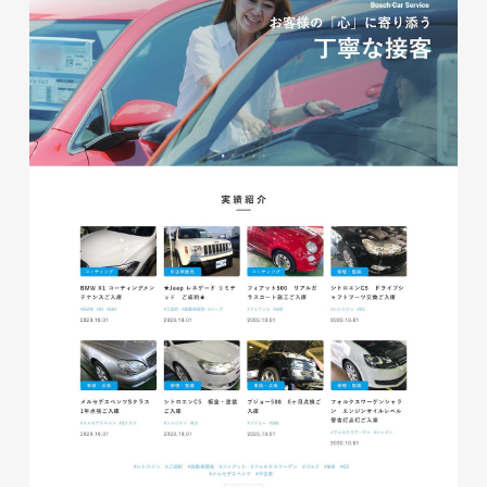
glitter8様 A4スタンドバナ
ー
印刷物
#アパレル・ファッション
#A4スタンドバナー
glitter8様 吹き出しPOP
glitter8様 ECサイト制作
印刷物
#アパレル・ファッション
#吹き出しPOP
ECサイト
#アパレル・ファッション
#HTML/CSSコーディング
#レスポンシブWebデザイン