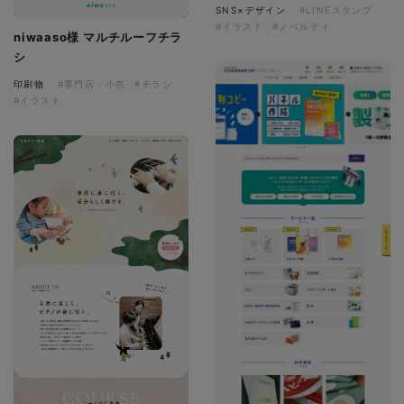
SNS×デザイン
#LINEスタンプ
#イラスト
#ノベルティ
niwaaso様 マルチルーフチラ
シ
印刷物
#専門店・小売
#チラシ
#イラスト