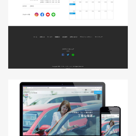
株式会社KDK様 コーポレート
サイト制作
コーポレートサイト
#メーカー・製造業・工業・インフ
ラ
杉野屋様 立春大福チラシ
#HTML/CSSコーディング
印刷物
#食品・飲食
#チラシ
#レスポンシブWebデザイン
株式会社三共様 さんきょちゃ
んぬいぐるみ