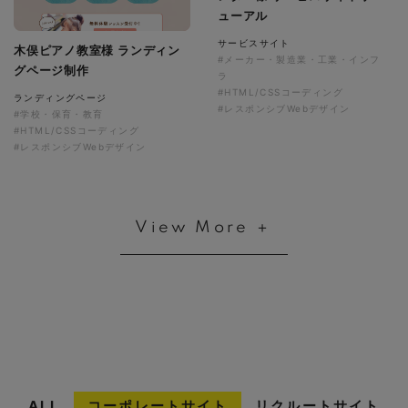
ューアル
サービスサイト
木俣ピアノ教室様 ランディン
#メーカー・製造業・工業・インフ
グページ制作
ラ
#HTML/CSSコーディング
ランディングページ
#レスポンシブWebデザイン
#学校・保育・教育
#HTML/CSSコーディング
#レスポンシブWebデザイン
View More ＋
ALL
コーポレートサイト
リクルートサイト