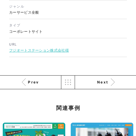
ジャンル
カーサービス全般
株式会社バスコフーズ様
タイプ
FRUITFRUIT SNACK パッケ
コーポレートサイト
ージデザイン
パッケージ
#食品・飲食
URL
#パッケージデザイン
フジオートステーション株式会社様
#グラフィックデザイン
Prev
Next
関連事例