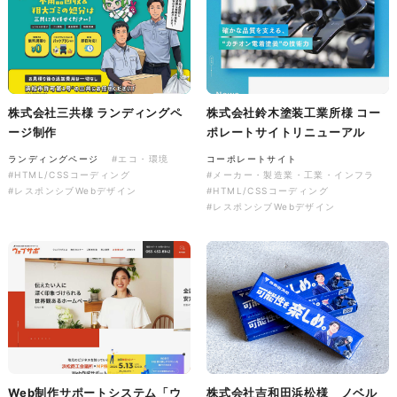
ソレイユ障害年金サポートセン
ター様 コーポレートサイト制
作
コーポレートサイト
#介護・福祉
#HTML/CSSコーディング
#レスポンシブWebデザイン
株式会社三共様 ランディングペ
株式会社鈴木塗装工業所様 コー
ージ制作
ポレートサイトリニューアル
ランディングページ
#エコ・環境
コーポレートサイト
#HTML/CSSコーディング
#メーカー・製造業・工業・インフラ
#レスポンシブWebデザイン
#HTML/CSSコーディング
#レスポンシブWebデザイン
Web制作サポートシステム「ウ
株式会社吉和田浜松様 ノベル