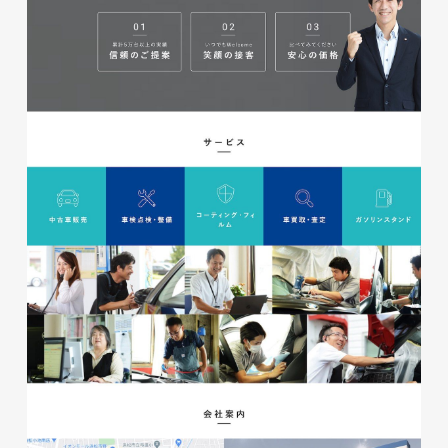
磐田商工会議所様 磐田市商店
会連盟チラシ
印刷物
#公共・行政・団体
#磐田
#チラシ