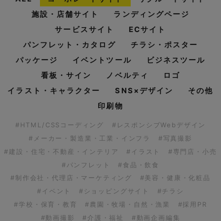
施設・店舗サイト
ランディングページ
サービスサイト
ECサイト
パンフレット・カタログ
チラシ・ポスター
パッケージ
イベントツール
ビジネスツール
看板・サイン
ノベルティ
ロゴ
イラスト・キャラクター
SNS×デザイン
その他
印刷物
#HTML/CSSコーディング
#レスポンシブWebデザイン
#メーカー・製造業・工業・インフラ
#写真撮影
#建設・住宅・不動産・インテリア
#イラスト
#専門店・小売
#パンフレット
#食品・飲食
#制作会社・代理店・マーケティング
#美容・健康・化粧品
#イベント
#ショッピングサイト
#チラシ
#学校・保育・教育
#農園・牧場・自然・漁業
#採用PR
#動画撮影
#介護・福祉
#動画企画編集