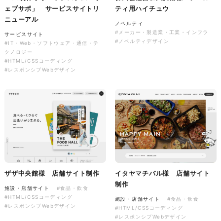
ェブサポ」 サービスサイトリ
ティ用ハイチュウ
ニューアル
ノベルティ
#メーカー・製造業・工業・インフラ
サービスサイト
#ノベルティデザイン
#IT・Web・ソフトウェア・通信・テ
クノロジー
株式会社colorful studio様
#HTML/CSSコーディング
『かねた忠右衛門』 サービス
#レスポンシブWebデザイン
サイト制作
サービスサイト
#アパレル・ファッション
#HTML/CSSコーディング
#レスポンシブWebデザイン
ザザ中央館様 店舗サイト制作
イタヤマチバル様 店舗サイト
制作
施設・店舗サイト
#食品・飲食
#HTML/CSSコーディング
施設・店舗サイト
#食品・飲食
#レスポンシブWebデザイン
#HTML/CSSコーディング
#レスポンシブWebデザイン