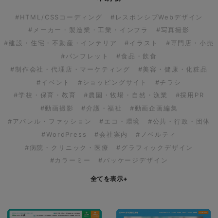
#HTML/CSSコーディング
#レスポンシブWebデザイン
#メーカー・製造業・工業・インフラ
#写真撮影
#建設・住宅・不動産・インテリア
#イラスト
#専門店・小売
#パンフレット
#食品・飲食
#制作会社・代理店・マーケティング
#美容・健康・化粧品
#イベント
#ショッピングサイト
#チラシ
#学校・保育・教育
#農園・牧場・自然・漁業
#採用PR
#動画撮影
#介護・福祉
#動画企画編集
#アパレル・ファッション
#エコ・環境
#公共・行政・団体
#WordPress
#会社案内
#ノベルティ
#病院・クリニック・医療
#グラフィックデザイン
#カラーミー
#パッケージデザイン
全てを表示
+