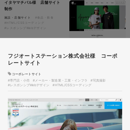
イタヤマチバル様 店舗サイト
制作
施設・店舗サイト
#食品・飲食
#HTML/CSSコーディング
#レスポンシブWebデザイン
フジオートステーション株式会社様 コーポ
レートサイト
コーポレートサイト
#専門店・小売
#メーカー・製造業・工業・インフラ
#写真撮影
glitter8様 スタンドバナー
#レスポンシブWebデザイン
#HTML/CSSコーディング
印刷物
#アパレル・ファッション
#スタンドバナー