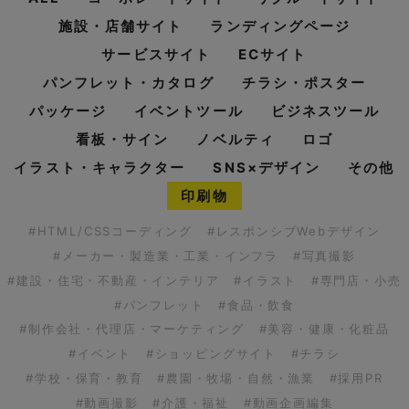
施設・店舗サイト
ランディングページ
サービスサイト
ECサイト
パンフレット・カタログ
チラシ・ポスター
パッケージ
イベントツール
ビジネスツール
看板・サイン
ノベルティ
ロゴ
イラスト・キャラクター
SNS×デザイン
その他
印刷物
#HTML/CSSコーディング
#レスポンシブWebデザイン
#メーカー・製造業・工業・インフラ
#写真撮影
#建設・住宅・不動産・インテリア
#イラスト
#専門店・小売
#パンフレット
#食品・飲食
#制作会社・代理店・マーケティング
#美容・健康・化粧品
#イベント
#ショッピングサイト
#チラシ
#学校・保育・教育
#農園・牧場・自然・漁業
#採用PR
#動画撮影
#介護・福祉
#動画企画編集