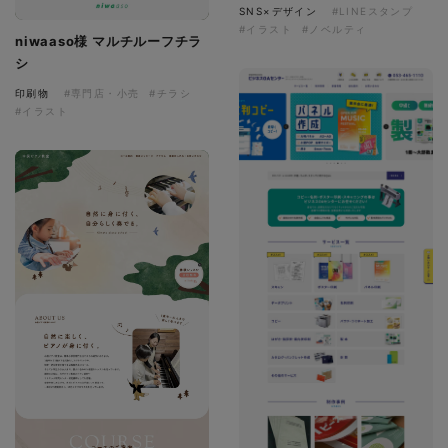
SNS×デザイン
#LINEスタンプ
#イラスト
#ノベルティ
niwaaso様 マルチルーフチラ
シ
印刷物
#専門店・小売
#チラシ
#イラスト