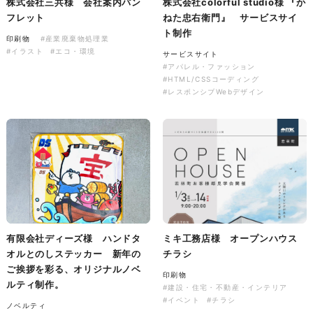
株式会社三共様 会社案内パン
株式会社colorful studio様 『か
フレット
ねた忠右衛門』 サービスサイ
ト制作
印刷物
#産業廃棄物処理業
株式会社バスコフーズ様
#イラスト
#エコ・環境
サービスサイト
FRUITFRUIT SNACK パッケ
#アパレル・ファッション
ージデザイン
#HTML/CSSコーディング
#レスポンシブWebデザイン
パッケージ
#食品・飲食
#パッケージデザイン
#グラフィックデザイン
有限会社ディーズ様 ハンドタ
ミキ工務店様 オープンハウス
オルとのしステッカー 新年の
チラシ
ご挨拶を彩る、オリジナルノベ
印刷物
ルティ制作。
#建設・住宅・不動産・インテリア
#イベント
#チラシ
ノベルティ