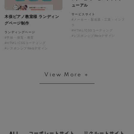
ューアル
サービスサイト
木俣ピアノ教室様 ランディン
#メーカー・製造業・工業・インフ
グページ制作
ラ
#HTML/CSSコーディング
ランディングページ
#レスポンシブWebデザイン
#学校・保育・教育
#HTML/CSSコーディング
#レスポンシブWebデザイン
View More ＋
ALL
コーポレートサイト
リクルートサイト