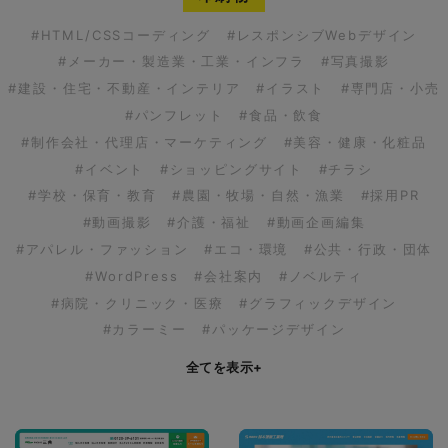
#HTML/CSSコーディング
#レスポンシブWebデザイン
#メーカー・製造業・工業・インフラ
#写真撮影
#建設・住宅・不動産・インテリア
#イラスト
#専門店・小売
#パンフレット
#食品・飲食
#制作会社・代理店・マーケティング
#美容・健康・化粧品
#イベント
#ショッピングサイト
#チラシ
#学校・保育・教育
#農園・牧場・自然・漁業
#採用PR
#動画撮影
#介護・福祉
#動画企画編集
#アパレル・ファッション
#エコ・環境
#公共・行政・団体
#WordPress
#会社案内
#ノベルティ
#病院・クリニック・医療
#グラフィックデザイン
#カラーミー
#パッケージデザイン
全てを表示
+