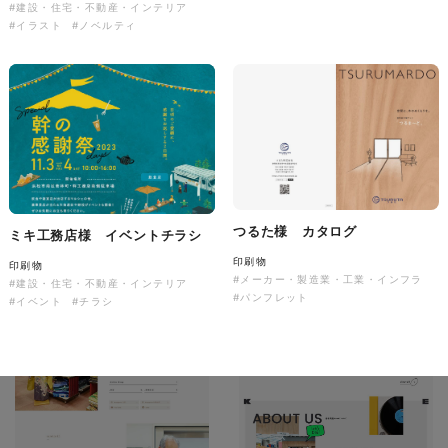
#建設・住宅・不動産・インテリア
ソレイユ障害年金サポートセン
#イラスト
#ノベルティ
ター様 コーポレートサイト制
作
コーポレートサイト
#介護・福祉
#HTML/CSSコーディング
#レスポンシブWebデザイン
つるた様 カタログ
ミキ工務店様 イベントチラシ
印刷物
印刷物
#メーカー・製造業・工業・インフラ
#建設・住宅・不動産・インテリア
#パンフレット
#イベント
#チラシ