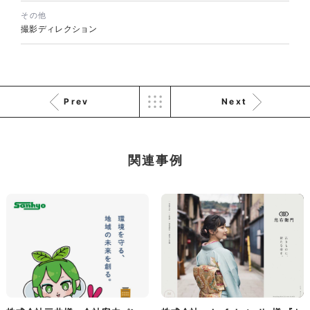
株式会社三共様 会社案内パン
イラスト・キャラクター
フレット
その他
#イラスト
#エコ・環境
撮影ディレクション
#ぬいぐるみ
印刷物
#産業廃棄物処理業
#イラスト
#エコ・環境
Prev
Next
関連事例
株式会社三共様 ドリップコー
ヒーパッケージ
ノベルティ
#産業廃棄物処理業
#イラスト
#エコ・環境