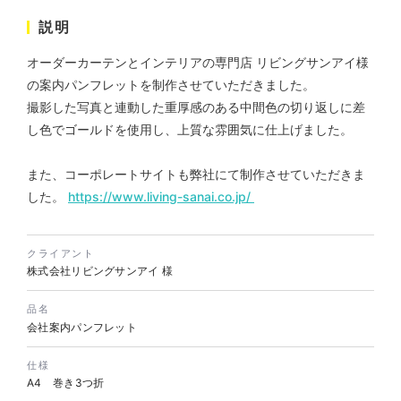
説明
オーダーカーテンとインテリアの専門店 リビングサンアイ様
株式会社KDK様 コーポレート
の案内パンフレットを制作させていただきました。
サイト制作
撮影した写真と連動した重厚感のある中間色の切り返しに差
コーポレートサイト
し色でゴールドを使用し、上質な雰囲気に仕上げました。
#メーカー・製造業・工業・インフ
ラ
杉野屋様 立春大福チラシ
#HTML/CSSコーディング
また、コーポレートサイトも弊社にて制作させていただきま
印刷物
#食品・飲食
#チラシ
#レスポンシブWebデザイン
した。
https://www.living-sanai.co.jp/
クライアント
株式会社リビングサンアイ 様
品名
会社案内パンフレット
株式会社三共様 さんきょちゃ
仕様
んぬいぐるみ
A4 巻き3つ折