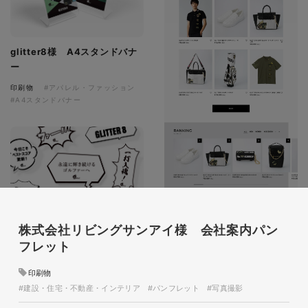
glitter8様 A4スタンドバナ
ー
印刷物
#アパレル・ファッション
#A4スタンドバナー
株式会社リビングサンアイ様 会社案内パン
glitter8様 吹き出しPOP
glitter8様 ECサイト制作
フレット
印刷物
#アパレル・ファッション
#吹き出しPOP
ECサイト
印刷物
#アパレル・ファッション
#建設・住宅・不動産・インテリア
#パンフレット
#写真撮影
#HTML/CSSコーディング
#レスポンシブWebデザイン