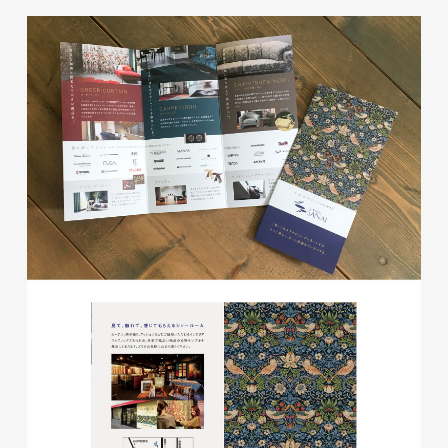
glitter8様 チラシ
印刷物
#アパレル・ファッション
#チラシ
glitter8様 カタログ
印刷物
#アパレル・ファッション
#カタログ