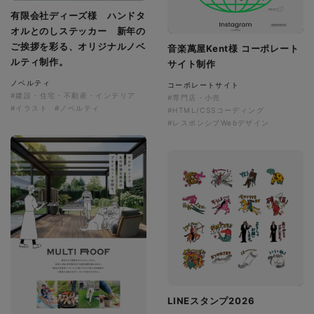
有限会社ディーズ様 ハンドタ
オルとのしステッカー 新年の
ご挨拶を彩る、オリジナルノベ
音楽萬屋Kent様 コーポレート
ルティ制作。
サイト制作
ノベルティ
コーポレートサイト
#建設・住宅・不動産・インテリア
#専門店・小売
#イラスト
#ノベルティ
#HTML/CSSコーディング
#レスポンシブWebデザイン
LINEスタンプ2026