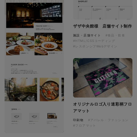
ザザ中央館様 店舗サイト制作
施設・店舗サイト
#食品・飲食
#HTML/CSSコーディング
#レスポンシブWebデザイン
オリジナルロゴ入り迷彩柄フロ
アマット
印刷物
#アパレル・ファッション
#フロアマット