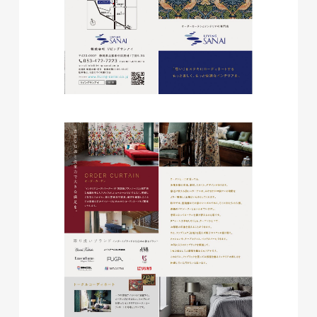
磐田商工会議所様 磐田市商店
会連盟チラシ
印刷物
#公共・行政・団体
#磐田
#チラシ