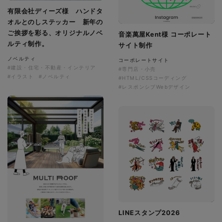
有限会社ディーズ様 ハンドタ
オルとのしステッカー 新年の
ご挨拶を彩る、オリジナルノベ
音楽萬屋Kent様 コーポレート
ルティ制作。
サイト制作
ノベルティ
コーポレートサイト
#建設・住宅・不動産・インテリア
#専門店・小売
#イラスト
#ノベルティ
#HTML/CSSコーディング
#レスポンシブWebデザイン
LINEスタンプ2026