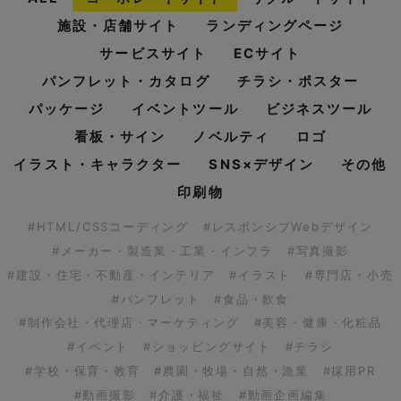
施設・店舗サイト
ランディングページ
サービスサイト
ECサイト
パンフレット・カタログ
チラシ・ポスター
パッケージ
イベントツール
ビジネスツール
看板・サイン
ノベルティ
ロゴ
イラスト・キャラクター
SNS×デザイン
その他
印刷物
#HTML/CSSコーディング
#レスポンシブWebデザイン
#メーカー・製造業・工業・インフラ
#写真撮影
#建設・住宅・不動産・インテリア
#イラスト
#専門店・小売
#パンフレット
#食品・飲食
#制作会社・代理店・マーケティング
#美容・健康・化粧品
#イベント
#ショッピングサイト
#チラシ
#学校・保育・教育
#農園・牧場・自然・漁業
#採用PR
#動画撮影
#介護・福祉
#動画企画編集