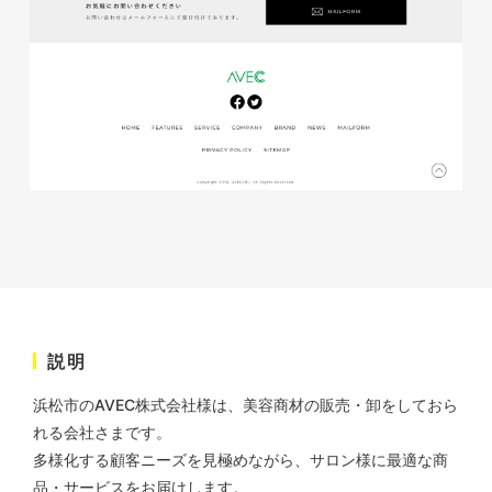
株式会社KDK様 コーポレート
サイト制作
コーポレートサイト
#メーカー・製造業・工業・インフ
ラ
杉野屋様 立春大福チラシ
#HTML/CSSコーディング
印刷物
#食品・飲食
#チラシ
#レスポンシブWebデザイン
説明
浜松市のAVEC株式会社様は、美容商材の販売・卸をしておら
れる会社さまです。
株式会社三共様 さんきょちゃ
多様化する顧客ニーズを見極めながら、サロン様に最適な商
んぬいぐるみ
品・サービスをお届けします。