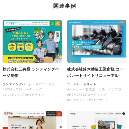
関連事例
株式会社バスコフーズ様
FRUITFRUIT SNACK パッケ
ージデザイン
パッケージ
#食品・飲食
#パッケージデザイン
#グラフィックデザイン
株式会社三共様 ランディングペ
株式会社鈴木塗装工業所様 コー
ージ制作
ポレートサイトリニューアル
ランディングページ
#エコ・環境
コーポレートサイト
#HTML/CSSコーディング
#メーカー・製造業・工業・インフラ
#レスポンシブWebデザイン
#HTML/CSSコーディング
#レスポンシブWebデザイン