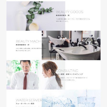
磐田商工会議所様 磐田市商店
会連盟チラシ
印刷物
#公共・行政・団体
#磐田
#チラシ