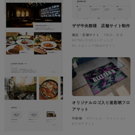
ザザ中央館様 店舗サイト制作
施設・店舗サイト
#食品・飲食
#HTML/CSSコーディング
#レスポンシブWebデザイン
オリジナルロゴ入り迷彩柄フロ
アマット
印刷物
#アパレル・ファッション
#フロアマット