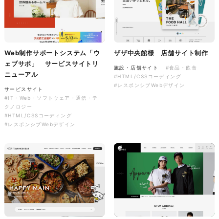
ソレイユ障害年金サポートセン
ター様 コーポレートサイト制
作
コーポレートサイト
#介護・福祉
Web制作サポートシステム「ウ
ザザ中央館様 店舗サイト制作
#HTML/CSSコーディング
#レスポンシブWebデザイン
ェブサポ」 サービスサイトリ
施設・店舗サイト
#食品・飲食
ニューアル
#HTML/CSSコーディング
#レスポンシブWebデザイン
サービスサイト
#IT・Web・ソフトウェア・通信・テ
クノロジー
#HTML/CSSコーディング
#レスポンシブWebデザイン