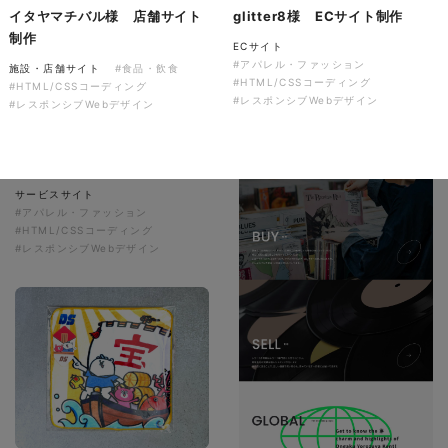
イタヤマチバル様 店舗サイト
glitter8様 ECサイト制作
制作
ECサイト
#アパレル・ファッション
施設・店舗サイト
#食品・飲食
#HTML/CSSコーディング
#HTML/CSSコーディング
#レスポンシブWebデザイン
#レスポンシブWebデザイン
株式会社colorful studio様
『かねた忠右衛門』 サービス
サイト制作
サービスサイト
#アパレル・ファッション
#HTML/CSSコーディング
#レスポンシブWebデザイン