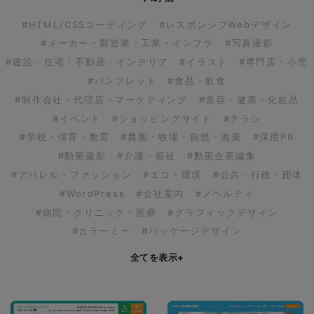
#HTML/CSSコーディング
#レスポンシブWebデザイン
#メーカー・製造業・工業・インフラ
#写真撮影
#建設・住宅・不動産・インテリア
#イラスト
#専門店・小売
#パンフレット
#食品・飲食
#制作会社・代理店・マーケティング
#美容・健康・化粧品
#イベント
#ショッピングサイト
#チラシ
#学校・保育・教育
#農園・牧場・自然・漁業
#採用PR
#動画撮影
#介護・福祉
#動画企画編集
#アパレル・ファッション
#エコ・環境
#公共・行政・団体
#WordPress
#会社案内
#ノベルティ
#病院・クリニック・医療
#グラフィックデザイン
#カラーミー
#パッケージデザイン
全てを表示
+