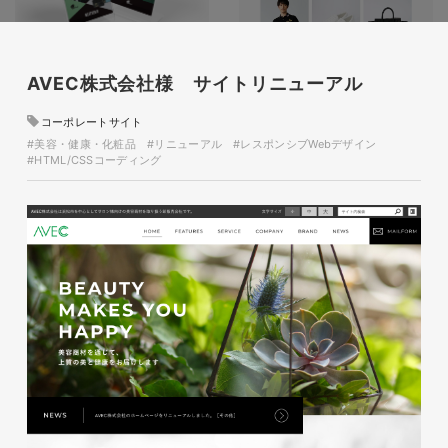
glitter8様 A4スタンドバナ
AVEC株式会社様 サイトリニューアル
ー
コーポレートサイト
印刷物
#アパレル・ファッション
#美容・健康・化粧品
#リニューアル
#レスポンシブWebデザイン
#A4スタンドバナー
#HTML/CSSコーディング
glitter8様 吹き出しPOP
glitter8様 ECサイト制作
印刷物
#アパレル・ファッション
#吹き出しPOP
ECサイト
#アパレル・ファッション
#HTML/CSSコーディング
#レスポンシブWebデザイン