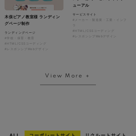
ューアル
サービスサイト
木俣ピアノ教室様 ランディン
#メーカー・製造業・工業・インフ
グページ制作
ラ
#HTML/CSSコーディング
ランディングページ
#レスポンシブWebデザイン
#学校・保育・教育
#HTML/CSSコーディング
#レスポンシブWebデザイン
View More ＋
ALL
コーポレートサイト
リクルートサイト