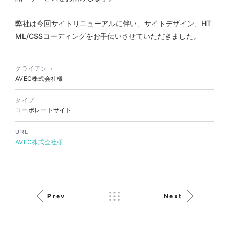
株式会社三共様 会社案内パン
イラスト・キャラクター
フレット
#イラスト
#エコ・環境
#ぬいぐるみ
弊社は今回サイトリニューアルに伴い、サイトデザイン、HT
印刷物
#産業廃棄物処理業
ML/CSSコーディングをお手伝いさせていただきました。
#イラスト
#エコ・環境
クライアント
AVEC株式会社様
タイプ
コーポレートサイト
株式会社三共様 ドリップコー
URL
ヒーパッケージ
AVEC株式会社様
ノベルティ
#産業廃棄物処理業
#イラスト
#エコ・環境
Prev
Next