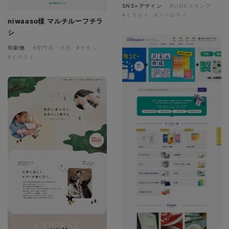
SNS×デザイン
#LINEスタンプ
#イラスト
#ノベルティ
niwaaso様 マルチルーフチラ
シ
印刷物
#専門店・小売
#チラシ
#イラスト