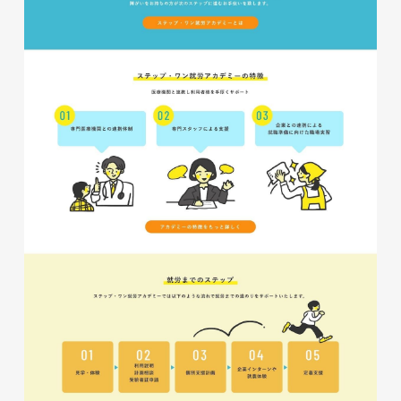
磐田商工会議所様 磐田市商店
会連盟チラシ
印刷物
#公共・行政・団体
#磐田
#チラシ