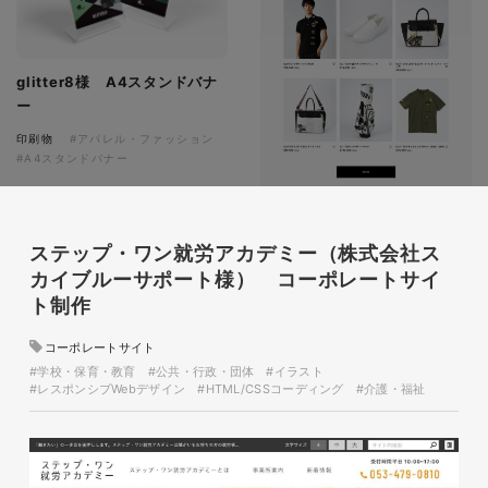
glitter8様 A4スタンドバナ
ー
印刷物
#アパレル・ファッション
#A4スタンドバナー
ステップ・ワン就労アカデミー（株式会社ス
カイブルーサポート様） コーポレートサイ
ト制作
コーポレートサイト
glitter8様 吹き出しPOP
#学校・保育・教育
#公共・行政・団体
#イラスト
glitter8様 ECサイト制作
#レスポンシブWebデザイン
#HTML/CSSコーディング
#介護・福祉
印刷物
#アパレル・ファッション
#吹き出しPOP
ECサイト
#アパレル・ファッション
#HTML/CSSコーディング
#レスポンシブWebデザイン