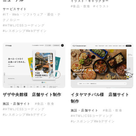
イラスト・キャラクター
ソレイユ障害年金サポートセン
#食品・飲食
#イラスト
サービスサイト
ター様 コーポレートサイト制
#IT・Web・ソフトウェア・通信・テ
作
クノロジー
#HTML/CSSコーディング
コーポレートサイト
#介護・福祉
#レスポンシブWebデザイン
#HTML/CSSコーディング
#レスポンシブWebデザイン
ザザ中央館様 店舗サイト制作
イタヤマチバル様 店舗サイト
制作
施設・店舗サイト
#食品・飲食
#HTML/CSSコーディング
施設・店舗サイト
#食品・飲食
#レスポンシブWebデザイン
#HTML/CSSコーディング
#レスポンシブWebデザイン