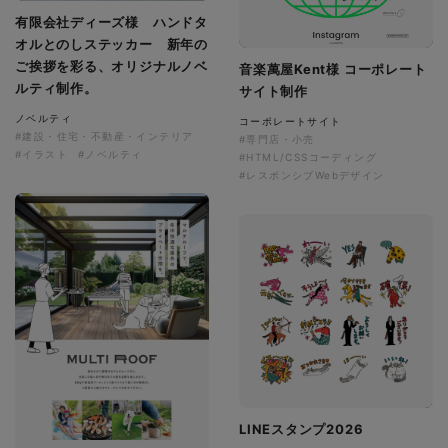
有限会社ディーズ様 ハンドタ
オルとのしステッカー 新年の
ご挨拶を彩る、オリジナルノベ
音楽萬屋Kent様 コーポレート
ルティ制作。
サイト制作
ノベルティ
コーポレートサイト
#建設・住宅・不動産・インテリア
#専門店・小売
#イラスト
#ノベルティ
#HTML/CSSコーディング
#レスポンシブWebデザイン
LINEスタンプ2026