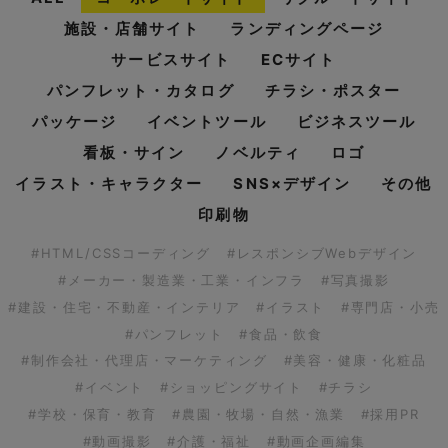
施設・店舗サイト
ランディングページ
サービスサイト
ECサイト
パンフレット・カタログ
チラシ・ポスター
パッケージ
イベントツール
ビジネスツール
看板・サイン
ノベルティ
ロゴ
イラスト・キャラクター
SNS×デザイン
その他
印刷物
#HTML/CSSコーディング
#レスポンシブWebデザイン
#メーカー・製造業・工業・インフラ
#写真撮影
#建設・住宅・不動産・インテリア
#イラスト
#専門店・小売
#パンフレット
#食品・飲食
#制作会社・代理店・マーケティング
#美容・健康・化粧品
#イベント
#ショッピングサイト
#チラシ
#学校・保育・教育
#農園・牧場・自然・漁業
#採用PR
#動画撮影
#介護・福祉
#動画企画編集