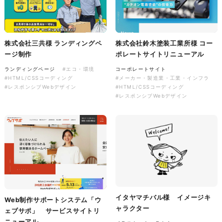
株式会社バスコフーズ様
株式会社三共様 ランディングペ
株式会社鈴木塗装工業所様 コー
FRUITFRUIT SNACK パッケ
ージ制作
ポレートサイトリニューアル
ージデザイン
ランディングページ
#エコ・環境
コーポレートサイト
パッケージ
#食品・飲食
#HTML/CSSコーディング
#メーカー・製造業・工業・インフラ
#パッケージデザイン
#レスポンシブWebデザイン
#HTML/CSSコーディング
#グラフィックデザイン
#レスポンシブWebデザイン
イタヤマチバル様 イメージキ
Web制作サポートシステム「ウ
ャラクター
ェブサポ」 サービスサイトリ
ニューアル