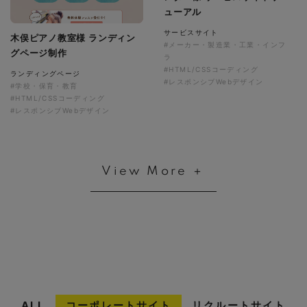
ューアル
サービスサイト
木俣ピアノ教室様 ランディン
#メーカー・製造業・工業・インフ
グページ制作
ラ
#HTML/CSSコーディング
ランディングページ
#レスポンシブWebデザイン
#学校・保育・教育
#HTML/CSSコーディング
#レスポンシブWebデザイン
View More ＋
ALL
コーポレートサイト
リクルートサイト