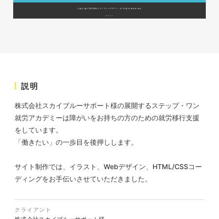
株式会社KDK様 コーポレート
サイト制作
コーポレートサイト
#メーカー・製造業・工業・インフ
ラ
杉野屋様 立春大福チラシ
説明
#HTML/CSSコーディング
印刷物
#食品・飲食
#チラシ
#レスポンシブWebデザイン
株式会社スカイブルーサポート様の展開するステップ・ワン
就労アカデミーは障がいをお持ちの方のための就労移行支援
をしています。
「働きたい」の一歩目を後押しします。
サイト制作では、イラスト、Webデザイン、HTML/CSSコー
ディングをお手伝いさせていただきました。
株式会社三共様 さんきょちゃ
んぬいぐるみ
クライアント