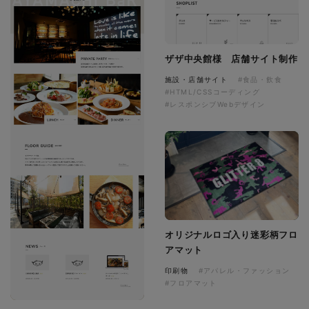
ザザ中央館様 店舗サイト制作
施設・店舗サイト
#食品・飲食
#HTML/CSSコーディング
#レスポンシブWebデザイン
オリジナルロゴ入り迷彩柄フロ
アマット
印刷物
#アパレル・ファッション
#フロアマット