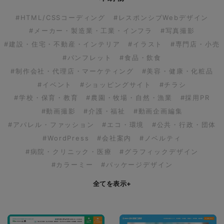
#HTML/CSSコーディング
#レスポンシブWebデザイン
#メーカー・製造業・工業・インフラ
#写真撮影
#建設・住宅・不動産・インテリア
#イラスト
#専門店・小売
#パンフレット
#食品・飲食
#制作会社・代理店・マーケティング
#美容・健康・化粧品
#イベント
#ショッピングサイト
#チラシ
#学校・保育・教育
#農園・牧場・自然・漁業
#採用PR
#動画撮影
#介護・福祉
#動画企画編集
#アパレル・ファッション
#エコ・環境
#公共・行政・団体
#WordPress
#会社案内
#ノベルティ
#病院・クリニック・医療
#グラフィックデザイン
#カラーミー
#パッケージデザイン
全てを表示
+