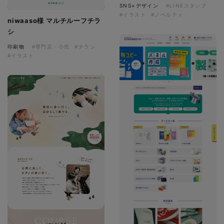
SNS×デザイン
#LINEスタンプ
#イラスト
#ノベルティ
niwaaso様 マルチルーフチラ
シ
印刷物
#専門店・小売
#チラシ
#イラスト