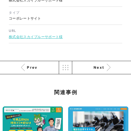
株式会社三共様 会社案内パン
株式会社スカイブルーサポート様
イラスト・キャラクター
フレット
#イラスト
#エコ・環境
#ぬいぐるみ
タイプ
印刷物
#産業廃棄物処理業
コーポレートサイト
#イラスト
#エコ・環境
URL
株式会社スカイブルーサポート様
Prev
Next
株式会社三共様 ドリップコー
ヒーパッケージ
ノベルティ
#産業廃棄物処理業
関連事例
#イラスト
#エコ・環境