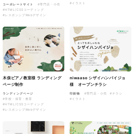
株式会社三共様 会社案内パン
イラスト・キャラクター
#イラスト
コーポレートサイト
#専門店・小売
フレット
#イラスト
#エコ・環境
#HTML/CSSコーディング
#ぬいぐるみ
#レスポンシブWebデザイン
印刷物
#産業廃棄物処理業
#イラスト
#エコ・環境
株式会社三共様 ドリップコー
木俣ピアノ教室様 ランディング
niwaaso シザイハンバイジョ
ヒーパッケージ
ページ制作
様 オープンチラシ
ノベルティ
#産業廃棄物処理業
ランディングページ
印刷物
#専門店・小売
#チラシ
#イラスト
#エコ・環境
#学校・保育・教育
#イラスト
#HTML/CSSコーディング
#レスポンシブWebデザイン