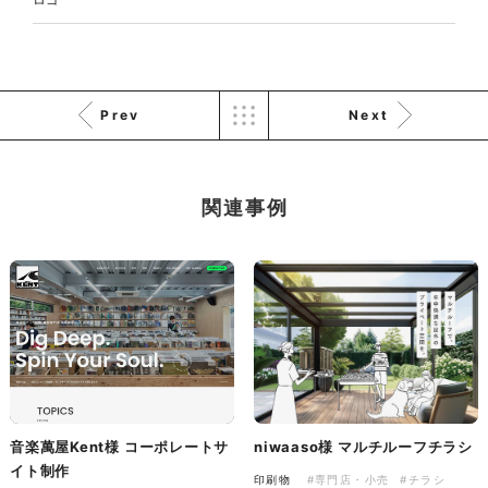
株式会社KDK様 コーポレート
サイト制作
Prev
Next
コーポレートサイト
#メーカー・製造業・工業・インフ
ラ
杉野屋様 立春大福チラシ
#HTML/CSSコーディング
関連事例
印刷物
#食品・飲食
#チラシ
#レスポンシブWebデザイン
株式会社三共様 さんきょちゃ
音楽萬屋Kent様 コーポレートサ
niwaaso様 マルチルーフチラシ
んぬいぐるみ
イト制作
印刷物
#専門店・小売
#チラシ