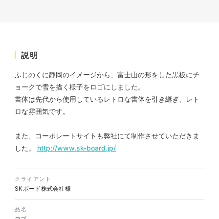
説明
ふじのくに静岡のイメージから、富士山の形をした黒板にチ
株式会社ベストブラス様 EC
ョークで雪を描く様子をロゴにしました。
サイト制作
書体は先代から使用しているレトロな書体を引き継ぎ、レト
ECサイト
ロな雰囲気です。
#HTML/CSSコーディング
#レスポンシブWebデザイン
また、コーポレートサイトも弊社にて制作させていただきま
#Shopify
した。
http://www.sk-board.jp/
クライアント
SKボード株式会社様
品名
ロゴ