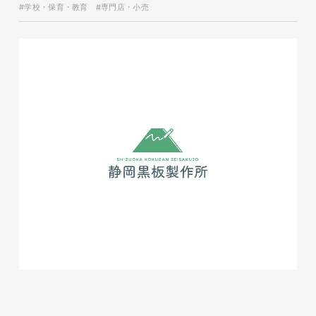
#学校・保育・教育
#専門店・小売
磐田商工会議所様 磐田市商店
会連盟チラシ
印刷物
#公共・行政・団体
#磐田
#チラシ