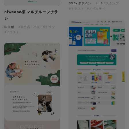
SNS×デザイン
#LINEスタンプ
#イラスト
#ノベルティ
niwaaso様 マルチルーフチラ
シ
印刷物
#専門店・小売
#チラシ
#イラスト