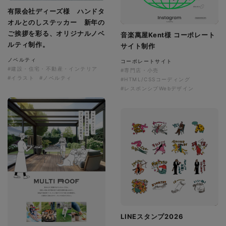
有限会社ディーズ様 ハンドタ
オルとのしステッカー 新年の
ご挨拶を彩る、オリジナルノベ
音楽萬屋Kent様 コーポレート
ルティ制作。
サイト制作
ノベルティ
コーポレートサイト
#建設・住宅・不動産・インテリア
#専門店・小売
#イラスト
#ノベルティ
#HTML/CSSコーディング
#レスポンシブWebデザイン
LINEスタンプ2026