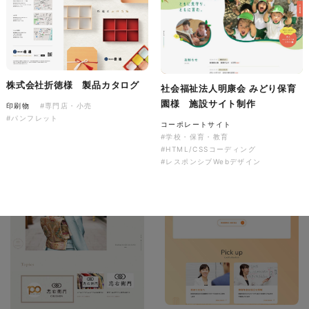
株式会社バスコフーズ様
FRUITFRUIT SNACK パッケ
ージデザイン
株式会社折徳様 製品カタログ
社会福祉法人明康会 みどり保育
パッケージ
#食品・飲食
園様 施設サイト制作
印刷物
#専門店・小売
#パッケージデザイン
#パンフレット
#グラフィックデザイン
コーポレートサイト
#学校・保育・教育
#HTML/CSSコーディング
#レスポンシブWebデザイン