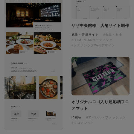
ザザ中央館様 店舗サイト制作
施設・店舗サイト
#食品・飲食
#HTML/CSSコーディング
#レスポンシブWebデザイン
オリジナルロゴ入り迷彩柄フロ
アマット
印刷物
#アパレル・ファッション
#フロアマット