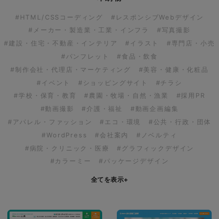
#HTML/CSSコーディング
#レスポンシブWebデザイン
#メーカー・製造業・工業・インフラ
#写真撮影
#建設・住宅・不動産・インテリア
#イラスト
#専門店・小売
#パンフレット
#食品・飲食
#制作会社・代理店・マーケティング
#美容・健康・化粧品
#イベント
#ショッピングサイト
#チラシ
#学校・保育・教育
#農園・牧場・自然・漁業
#採用PR
#動画撮影
#介護・福祉
#動画企画編集
#アパレル・ファッション
#エコ・環境
#公共・行政・団体
#WordPress
#会社案内
#ノベルティ
#病院・クリニック・医療
#グラフィックデザイン
#カラーミー
#パッケージデザイン
全てを表示
+