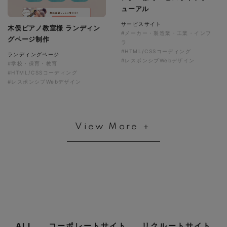
ューアル
サービスサイト
木俣ピアノ教室様 ランディン
#メーカー・製造業・工業・インフ
グページ制作
ラ
#HTML/CSSコーディング
ランディングページ
#レスポンシブWebデザイン
#学校・保育・教育
#HTML/CSSコーディング
#レスポンシブWebデザイン
View More ＋
ALL
コーポレートサイト
リクルートサイト